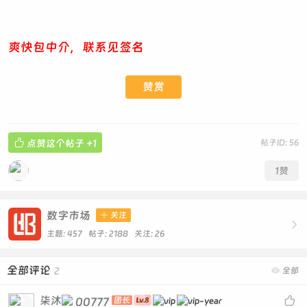
爽快包中介，联系见签名
赞赏

点赞这个帖子
+1
帖子ID: 56
1
赞
数字市场

关注

主题: 457 帖子: 2188
关注:
26
全部评论
2

全部
柒沐

00777
团长