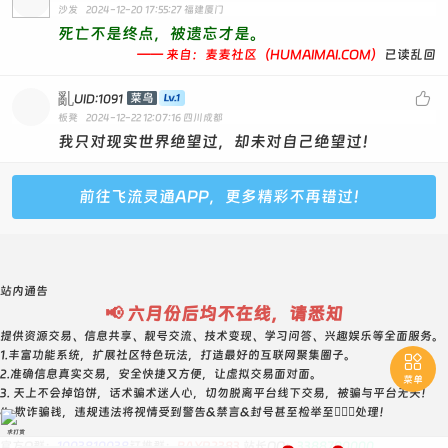
沙发
2024-12-20 17:55:27
福建厦门
死亡不是终点，被遗忘才是。
—— 来自：麦麦社区（HUMAIMAI.COM）
已读乱回
亂

菜鸟
UID:1091
板凳
2024-12-22 12:07:16
四川成都
我只对现实世界绝望过，却未对自己绝望过！
前往飞流灵通APP，更多精彩不再错过！
站内通告
📢 六月份后均不在线，请悉知
提供资源交易、信息共享、靓号交流、技术变现、学习问答、兴趣娱乐等全面服务。
1.丰富功能系统，扩展社区特色玩法，打造最好的互联网聚集圈子。

2.准确信息真实交易，安全快捷又方便，让虚拟交易面对面。
菜单
3. 天上不会掉馅饼，话术骗术迷人心，切勿脱离平台线下交易，被骗与平台无关！
4. 欺诈骗钱，违规违法将视情受到警告&禁言&封号甚至检举至👮🏻‍♀️处理！
求打赏
官方Q群：
1003810038
钉推群：
BAYR2383
站长QQ：
3388700000