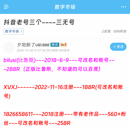

数字市场

抖音老号三个----三无号
数字市场

2回复 699阅读
夕阳醉了
排长
UID:888

关注
2024-12-20 17:07:50
四川绵阳
#抖音号
bilusi(
)---2018-6-9---可改名和账号--
比鲁斯
-288R（正版比鲁斯，不知道的可以百度）
XVXJ------2022-11-16注册---188R(可改名和账
号)
1826658611---2018注册---带有老作品---560+粉
丝---可改名和账号---258R