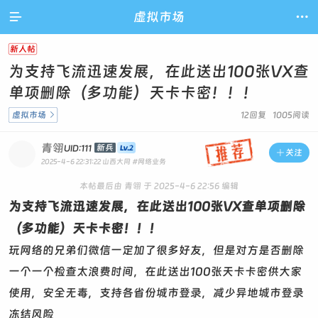

虚拟市场

新人帖
为支持飞流迅速发展，在此送出100张VX查
单项删除（多功能）天卡卡密！！！
虚拟市场

12回复 1005阅读
青翎
新兵
UID:111

关注
2025-4-6 22:31:22
山西大同
#网络业务
本帖最后由 青翎 于 2025-4-6 22:56 编辑
为支持飞流迅速发展，在此送出100张VX查单项删除
（多功能）天卡卡密！！！
玩网络的兄弟们微信一定加了很多好友，但是对方是否删除
一个一个检查太浪费时间，在此送出100张天卡卡密供大家
使用，安全无毒，支持各省份城市登录，减少异地城市登录
冻结风险