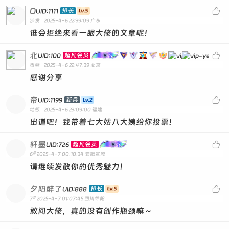
ALDUHJEBSOTCG
O

排长
UID:1111
ALDWUMCPVJGFD
沙发
2025-4-6 22:39:09
广东
谁会拒绝来看一眼大佬的文章呢！
ALDEPMRUZCNTF
ALDLUSZAXOYJN
北

超凡会员
UID:100
ALDYVTWXKMUHP
板凳
2025-4-6 22:47:39
北京
感谢分享
ALDGOAYWQRKFH
ALDRAFDBJUOWV
帝

新兵
UID:1199
ALDEDTAHXZKMQ
地板
2025-4-6 23:09:00
福建
出道吧！我带着七大姑八大姨给你投票！
ALDWSMNACVOJK
ALDQPWGKTUNZH
轩墨

超凡会员
UID:726
#
6
2025-4-7 00:18:34
安徽宣城
ALDQLWFNTYBUX
请继续发散你的优秀魅力！
ALDJFNKAPMUZT
ALDAFEVCWHLSB
夕阳醉了

排长
UID:888
#
7
2025-4-7 01:07:45
四川绵阳
ALDVYRTGJLFXE
敢问大佬，真的没有创作瓶颈嘛～
ALDAJRUGENBPF