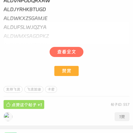
ALDVNPODQRXAW
ALDJYRHKBTUGD
ALDWKXZSGAMJE
ALDUFSLWJQZYA
ALDWMXSAGDPKZ
ALDNLOKUGTDPX
查看全文
ALDLUMSDGPZYN
ALDWPCRTVOYJQ
赞赏
ALDPTHFOAGKQC
ALDWJLESVFOTR
ALDVTZOEMXHPL
支持飞流
飞流加油
卡密
ALDMATJKPRCWB

点赞这个帖子
+1
帖子ID: 557
ALDVFJOZEBUAK
ALDPEYLBTCNRD
1
赞
ALDZEJRFGAWBP