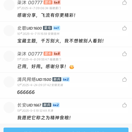
ALDGOAJUYWTKR
柒沐
00777

团长
#
9
2025-4-7 09:06:34
福建厦门
ALDYRPUMZJFGQ
感谢分享，飞流有你更精彩！
ALDVHQZELMCOD
北歌

ALDRWFYKDZVJP
菜鸟
UID:1600
#
10
2025-4-7 11:15:59
安徽宿州
ALDWDCAQPHULG
宝藏主题，千万别火，我不想被别人看到！
ALDROKGEWXMCY
柒沐
00777

团长
ALDVJUERCDKFA
#
11
2025-4-8 09:55:47
福建厦门
ALDSULODNMEWG
已用，好用。感谢分享！
ALDJXTEBAPKMQ
清风网络

新兵
UID:1500
ALDAGLMQYWTCF
#
12
2025-4-24 09:37:42
安徽芜湖
ALDTYBKVNAHJQ
666666
ALDAPDKBEOXWG
长安

新兵
UID:1667
ALDHRALKBMYXZ
#
13
2025-5-5 19:12:49
天津
ALDBCLWJEYPAF
我愿把它称之为精神食粮！
ALDLYWBDXNQSK