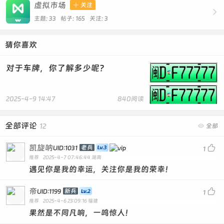
ALDNLYZBTSHCG
虚拟市场

关注

ALDAVHZECWUYP
主题: 33 帖子: 165
关注:
3
ALDRMDATQFNGL
猜你喜欢
ALDMPGWTQEXZU
ALDSLYVDFNWZJ
对于车牌，你了解多少呢？
ALDUCGESXRJHF
ALDUTFLEMAWHQ
2025-4-9 14:47
840阅读
ALDZXFGMKPQRC
ALDRZFVODXMLB
全部评论
12

全部
ALDOAKCLTMQVW
凯旋呐

老兵
UID:1031
1
ALDCJVHOWEAKZ
推荐
2025-4-7 07:46:44
湖南
ALDRLNKGVAWSZ
遇见你是我的幸运，关注你是我的荣幸！
ALDKGCLAREQPT
帝

新兵
UID:1199
1
ALDEOBHTKVNGC
推荐
2025-4-6 23:09:16
福建
ALDEGVPOWNYXK
果然是不同凡响，一鸣惊人！