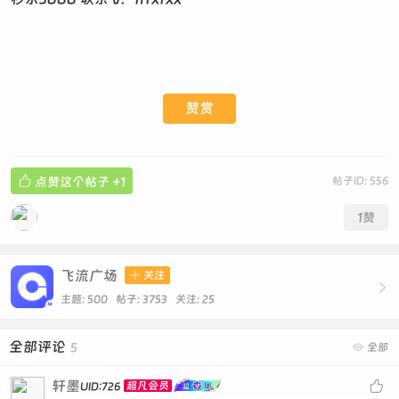
赞赏

点赞这个帖子
+1
帖子ID: 556
1
赞
飞流广场

关注

主题: 500 帖子: 3753
关注:
25
全部评论
5

全部
轩墨

超凡会员
UID:726