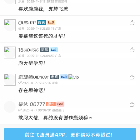
沙发
2025-4-6 18:59:52
安徽宣城
喜欢滴滴我，支持飞流
O

排长
UID:1111
板凳
2025-4-6 21:03:43
广东
羡慕你这该死的才华！
16

菜鸟
UID:1616
地板
2025-4-6 21:09:59
广东
向大佬学习！
凯旋呐

老兵
UID:1031
#
5
2025-4-7 07:46:56
湖南
存在即神话！
柒沐
00777

团长
#
6
2025-4-7 09:06:01
福建厦门
敢问大佬，真的没有创作瓶颈嘛～
前往飞流灵通APP，更多精彩不再错过！