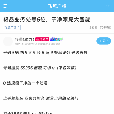

飞流广场

极品业务处号6位，干净漂亮大回旋
飞流广场

5回复 701阅读
轩墨
超凡会员
UID:726

关注
2025-4-6 18:59:18
安徽宣城
#闲聊灌水
号码 569296 大 9 会 6 黄 9 极品业务 等级很低
号码圆润 69296 回旋 可绑 v（不包次数）
0 违规很干净的一个处号
上手就能玩 业务时间久 适合自用的兄弟们
秒杀3888 联系 v：fffxfxx