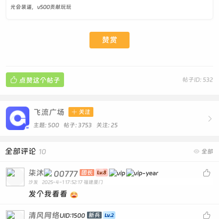
光会装逼，v500贡献玩玩
赞赏

点赞这个帖子
帖子ID: 532
飞流广场

关注

主题: 500 帖子: 3753
关注:
25
全部评论
10

全部
柒沐

00777
团长
沙发
2025-4-1 17:52:17
福建厦门
发个我看看
清风网络

新兵
UID:1500