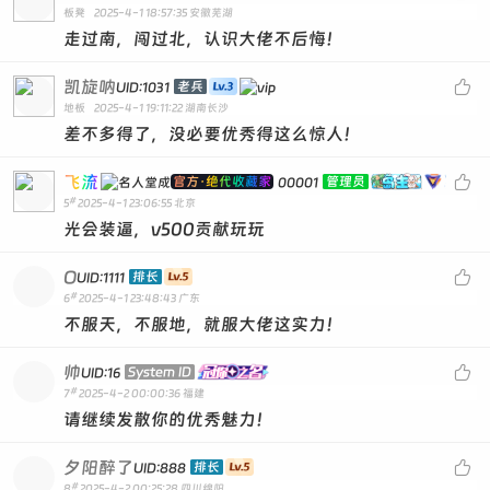
板凳
2025-4-1 18:57:35
安徽芜湖
走过南，闯过北，认识大佬不后悔！
凯旋呐

老兵
UID:1031
地板
2025-4-1 19:11:22
湖南长沙
差不多得了，没必要优秀得这么惊人！
飞流

官方·绝代收藏家
管理员
00001
#
5
2025-4-1 23:06:55
北京
光会装逼，v500贡献玩玩
O

排长
UID:1111
#
6
2025-4-1 23:48:43
广东
不服天，不服地，就服大佬这实力！
帅

System ID
UID:16
#
7
2025-4-2 00:00:36
福建
请继续发散你的优秀魅力！
夕阳醉了

排长
UID:888
#
8
2025-4-2 00:25:28
四川绵阳