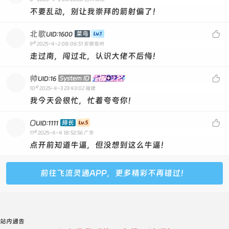
不要乱动，别让我崇拜的箭射偏了！
北歌

菜鸟
UID:1600
#
9
2025-4-2 08:06:51
安徽宿州
走过南，闯过北，认识大佬不后悔！
帅

System ID
UID:16
#
10
2025-4-3 23:43:02
福建
我今天会很忙，忙着夸夸你！
O

排长
UID:1111
#
11
2025-4-4 18:52:56
广东
点开前知道牛逼，但没想到这么牛逼！
前往飞流灵通APP，更多精彩不再错过！
站内通告