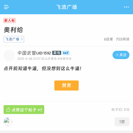

飞流广场

新人帖
奥利给
飞流广场

6回复 703阅读
中国武警
菜鸟
UID:1592

关注
2025-3-28 21:07:33
山东青岛
#成就风采
点开前知道牛逼，但没想到这么牛逼！
赞赏

点赞这个帖子
+1
帖子ID: 516
1
赞