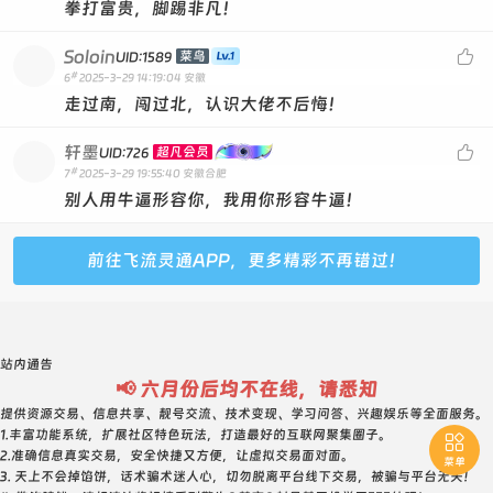
拳打富贵，脚踢非凡！
Soloin

菜鸟
UID:1589
#
6
2025-3-29 14:19:04
安徽
走过南，闯过北，认识大佬不后悔！
轩墨

超凡会员
UID:726
#
7
2025-3-29 19:55:40
安徽合肥
别人用牛逼形容你，我用你形容牛逼！
前往飞流灵通APP，更多精彩不再错过！
站内通告
📢 六月份后均不在线，请悉知
提供资源交易、信息共享、靓号交流、技术变现、学习问答、兴趣娱乐等全面服务。
1.丰富功能系统，扩展社区特色玩法，打造最好的互联网聚集圈子。

2.准确信息真实交易，安全快捷又方便，让虚拟交易面对面。
菜单
3. 天上不会掉馅饼，话术骗术迷人心，切勿脱离平台线下交易，被骗与平台无关！