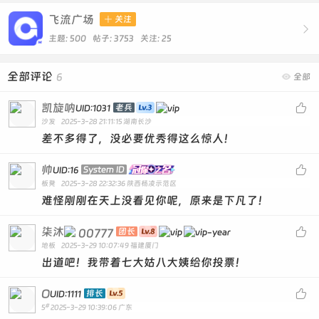
飞流广场

关注

主题: 500 帖子: 3753
关注:
25
全部评论
6

全部
凯旋呐

老兵
UID:1031
沙发
2025-3-28 21:11:15
湖南长沙
差不多得了，没必要优秀得这么惊人！
帅

System ID
UID:16
板凳
2025-3-28 22:32:36
陕西杨凌示范区
难怪刚刚在天上没看见你呢，原来是下凡了！
柒沐

00777
团长
地板
2025-3-29 10:07:49
福建厦门
出道吧！我带着七大姑八大姨给你投票！
O

排长
UID:1111
#
5
2025-3-29 10:39:06
广东