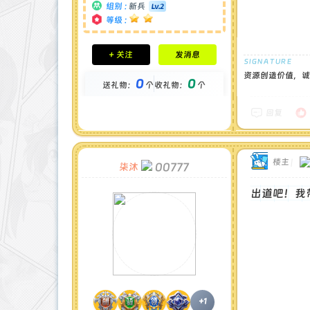
组别 :
新兵
等级 :
积分成就
+ 关注
发消息
钻石 : 0 颗
贡献 : 2867 点
资源创造价值，诚
0
0
送礼物：
个
收礼物：
个
金币 : 0 枚
在线时间 : 63 小时
注册时间 : 2025-3-10
回复
最后登录 : 2025-11-24
楼主
|
00777
柒沐
出道吧！我
+1