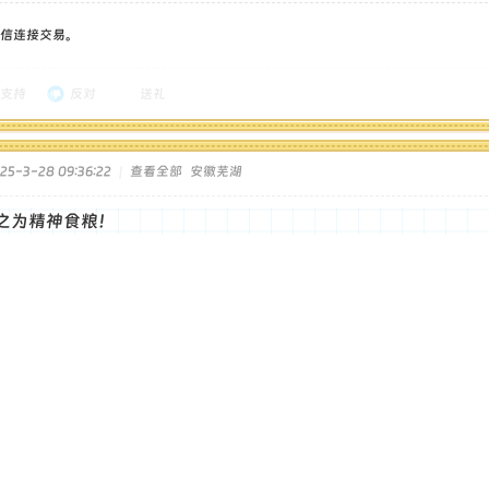
信连接交易。
支持
反对
送礼
5-3-28 09:36:22
|
查看全部
安徽芜湖
之为精神食粮！