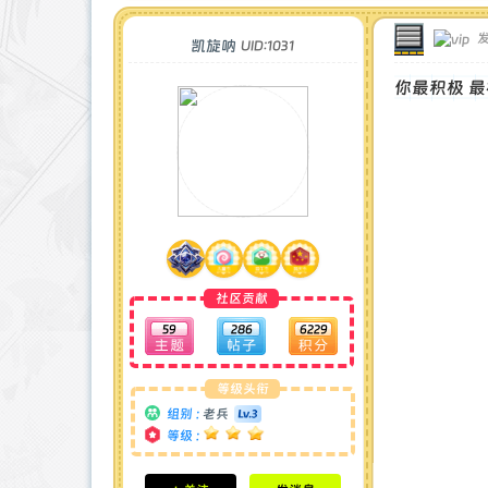
发
凯旋呐
UID:1031
你最积极 最
社区贡献
59
286
6229
等级头衔
组别 :
老兵
等级 :
积分成就