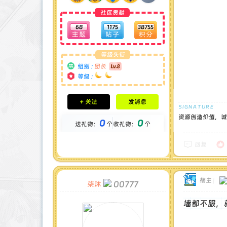
社区贡献
68
1175
38755
等级头衔
组别 :
团长
等级 :
积分成就
+ 关注
发消息
钻石 : 1 颗
贡献 : 14194 点
资源创造价值，诚
0
0
送礼物：
个
收礼物：
个
金币 : 0 枚
在线时间 : 1444 小时
注册时间 : 2024-11-30
回复
最后登录 : 2026-7-31
楼主
|
00777
柒沐
墙都不服，