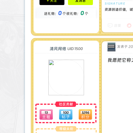
+ 关注
发消息
钻石 : 1 颗
贡献 : 3655 点
资源创造价值，诚
0
0
送礼物：
个
收礼物：
个
金币 : 0 枚
在线时间 : 1105 小时
注册时间 : 2024-12-15
回复
最后登录 : 2026-6-11
发表于 202
清风网络
UID:1500
我愿把它称
社区贡献
13
100
3296
等级头衔