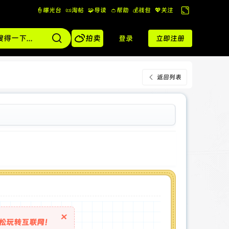
👮曝光台
📜淘帖
🧩导读
👛帮助
💰️钱包
💖关注
切
换

到
拍卖
登录
立即注册
宽
版
返回列表
×
松玩转互联网！