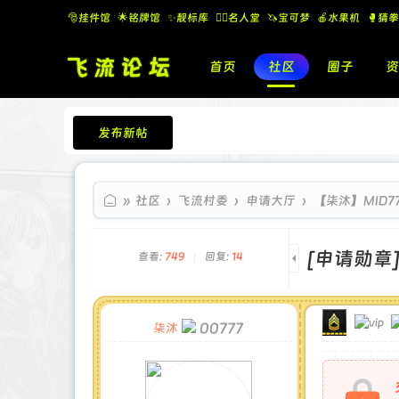
🎅挂件馆
🌟铭牌馆
✨️靓标库
🧚‍♂️名人堂
🦄宝可梦
🍎水果机
🥊猜拳
首页
社区
圈子
资
发布新帖
飞流论坛
»
社区
›
飞流村委
›
申请大厅
›
【柒沐】MID7
[申请勋章
查看:
749
|
回复:
14
00777
柒沐