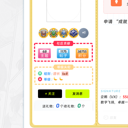
申请 “成就
+1
社区贡献
68
1175
38755
等级头衔
组别 :
团长
等级 :
积分成就
+ 关注
发消息
钻石 : 1 颗
企鹅（VX）：
55
贡献 : 14194 点
数字飞扬，卓越一流
0
0
送礼物：
个
收礼物：
个
金币 : 0 枚
在线时间 : 1444 小时
注册时间 : 2024-11-30
回复
最后登录 : 2026-7-31