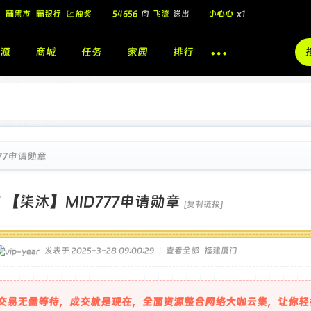
54656
向
飞流
送出
小心心
x1
🏧黑市
🏧银行
💹抽奖
飞流
向
北
送出
酷盖墨镜
x1
源
商城
任务
家园
排行
飞流
向
北
送出
酷盖墨镜
x1
🎁
飞流
向
北
送出
小心心
x1
77申请勋章
]
【柒沐】MID777申请勋章
[复制链接]
发表于 2025-3-28 09:00:29
|
查看全部
福建厦门
交易无需等待，成交就是现在，全面资源整合网络大咖云集，让你轻