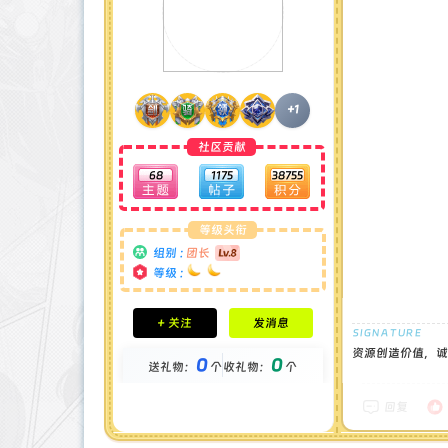
+1
社区贡献
68
1175
38755
等级头衔
组别 :
团长
等级 :
积分成就
+ 关注
发消息
钻石 : 1 颗
贡献 : 14194 点
资源创造价值，诚
0
0
送礼物：
个
收礼物：
个
金币 : 0 枚
在线时间 : 1444 小时
注册时间 : 2024-11-30
回复
最后登录 : 2026-7-31