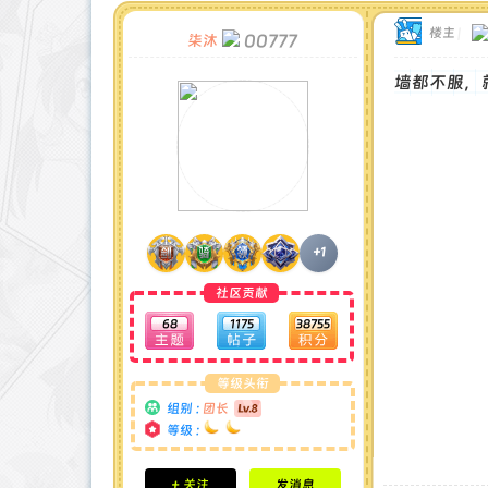
楼主
|
00777
柒沐
墙都不服，
+1
社区贡献
68
1175
38755
等级头衔
组别 :
团长
等级 :
积分成就
+ 关注
发消息