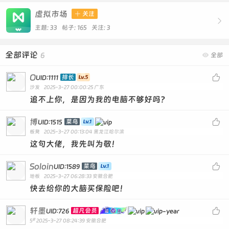
虚拟市场

关注

主题: 33 帖子: 165
关注:
3
全部评论
6

全部
O

排长
UID:1111
沙发
2025-3-27 00:00:25
广东
追不上你，是因为我的电脑不够好吗？
博

菜鸟
UID:1515
板凳
2025-3-27 00:13:04
黑龙江哈尔滨
这句大佬，我先叫为敬！
Soloin

菜鸟
UID:1589
地板
2025-3-27 06:28:33
安徽合肥
快去给你的大脑买保险吧！
轩墨

超凡会员
UID:726
#
5
2025-3-27 08:24:39
安徽合肥