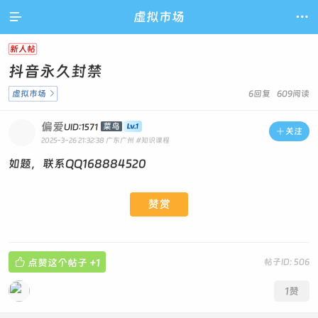

虚拟市场

新人帖
抖音永久封禁
虚拟市场

6回复 609阅读
偏爱
菜鸟
UID:1571

关注
2025-3-26 21:32:38
广东广州
#知识课程
如题，联系QQ168884520
赞赏

点赞这个帖子
+1
帖子ID: 506
1
赞