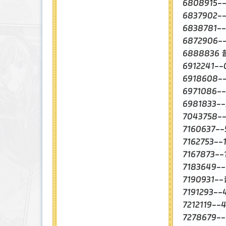
6808915
6837902
6838781-
6872906
6888836 
6912241-
6918608
6971086
6981833
7043758-
7160637-
7162753-
7167873-
7183649-
7190931-
7191293-
7212119-
7278679-