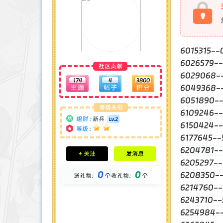
6015315-
6026579
社区贡献
6029068
174
4
3800
6049368-
6051890
等级头衔
6109246-
组别 :
新兵
6150424-
等级 :
6177645-
积分成就
6204781-
+ 关注
发消息
钻石 : 0 颗
6205297
贡献 : 2509 点
0
0
6208350
送礼物：
个
收礼物：
个
金币 : 0 枚
在线时间 : 35 小时
6214760-
注册时间 : 2025-2-28
6243710-
最后登录 : 2025-7-12
6254984-