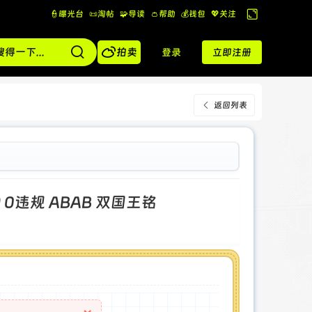
👮曝光台
📜淘帖
🧩导读
👛帮助
💰️钱包
💖关注
切
换

到
拍卖
登录
立即注册
宽
版
返回列表
9 0违规 ABAB 双国王铭