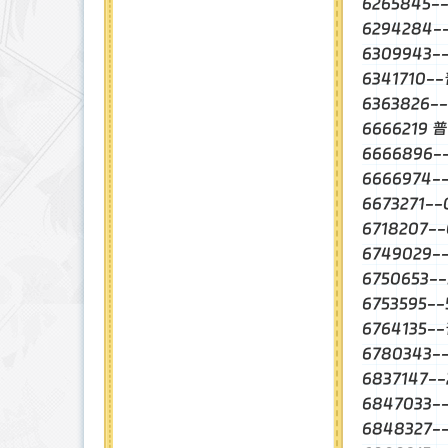
6265845
6294284
6309943-
6341710-
6363826-
6666219 
6666896
6666974
6673271-
6718207
6749029-
6750653
6753595-
6764135-
6780343
6837147-
6847033
6848327