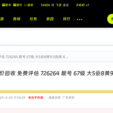
54656
向
飞流
送出
小心心
x1
🏧黑市
🏧银行
💹抽奖
飞流
向
北
送出
酷盖墨镜
x1
源
商城
任务
家园
排行
飞流
向
北
送出
酷盖墨镜
x1
🎁
飞流
向
北
送出
小心心
x1
726264 靓号 67级 大5会8黄9 0违规 A ...
价回收 免费评估 726264 靓号 67级 大5会8黄
5-3-24 17:24:29
来自手机端
|
查看全部
广东深圳