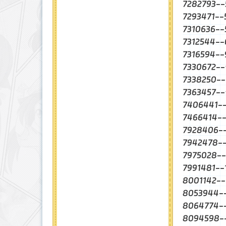
7282793
7293471-
7310636-
7312544
7316594-
7330672
7338250-
7363457
7406441
7466414
7928406
7942478-
7975028
7991481
8001142
8053944
8064774
8094598