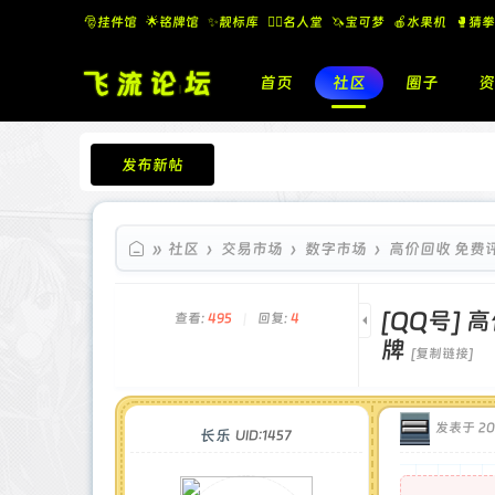
🎅挂件馆
🌟铭牌馆
✨️靓标库
🧚‍♂️名人堂
🦄宝可梦
🍎水果机
🥊猜拳
首页
社区
圈子
资
发布新帖
飞流论坛
»
社区
›
交易市场
›
数字市场
›
高价回收 免费评估 
[QQ号]
高
查看:
495
|
回复:
4
牌
[复制链接]
发表于 202
长乐
UID:1457