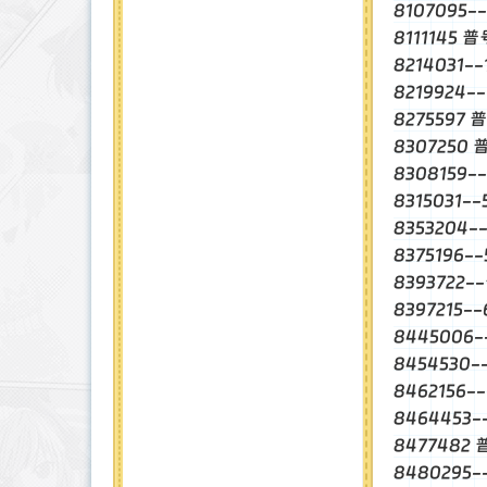
8107095
8111145 
8214031-
8219924-
8275597
8307250 
8308159
8315031
8353204-
8375196-
8393722
8397215-
8445006
8454530
8462156-
8464453
8477482
8480295