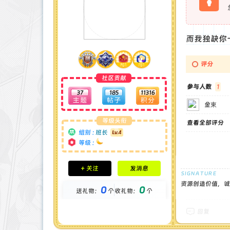
而我独缺你
评分
社区贡献
参与人数
1
37
185
11316
金東
等级头衔
查看全部评分
组别 :
班长
等级 :
积分成就
+ 关注
发消息
钻石 : 0 颗
贡献 : 12904 点
资源创造价值，诚
0
0
送礼物：
个
收礼物：
个
金币 : 0 枚
在线时间 : 89 小时
注册时间 : 2024-11-30
回复
最后登录 : 2026-1-3