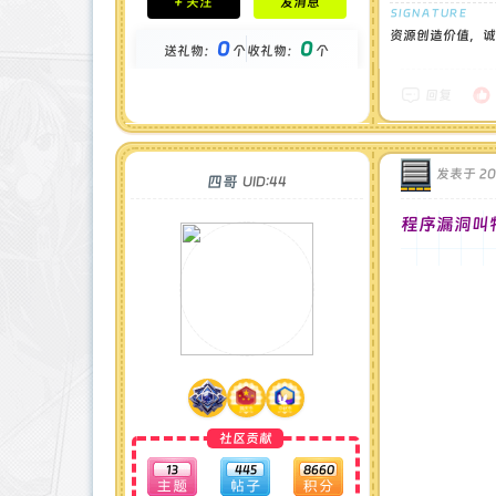
+ 关注
发消息
钻石 : 1 颗
贡献 : 14194 点
资源创造价值，诚
0
0
送礼物：
个
收礼物：
个
金币 : 0 枚
在线时间 : 1444 小时
注册时间 : 2024-11-30
回复
最后登录 : 2026-7-31
发表于 202
四哥
UID:44
程序漏洞叫
社区贡献
13
445
8660