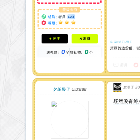
等级头衔
组别 :
老兵
等级 :
积分成就
+ 关注
发消息
钻石 : 0 颗
贡献 : 2571 点
资源创造价值，诚
0
0
送礼物：
个
收礼物：
个
金币 : 0 枚
在线时间 : 75 小时
注册时间 : 2024-11-30
回复
最后登录 : 2026-6-11
发表于 202
夕阳醉了
UID:888
既然没有终