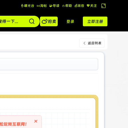
👮曝光台
📜淘帖
🧩导读
👛帮助
💰️钱包
💖关注
切
换

到
拍卖
登录
立即注册
宽
版
返回列表
×
松玩转互联网！