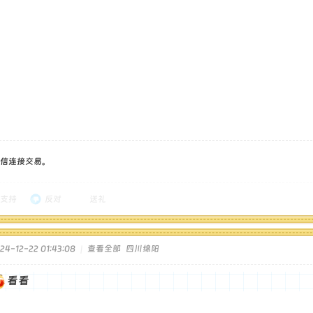
信连接交易。
支持
反对
送礼
4-12-22 01:43:08
|
查看全部
四川绵阳
看看