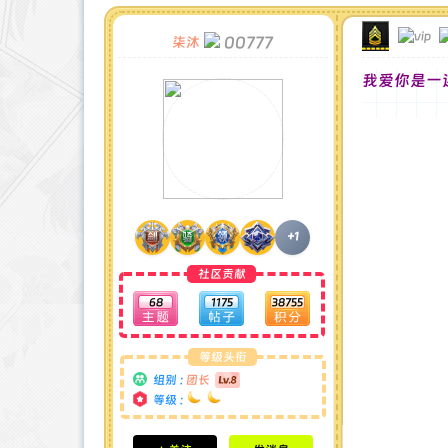
00777
柒沐
我爱你是一
+1
社区贡献
68
1175
38755
等级头衔
组别 :
团长
等级 :
积分成就