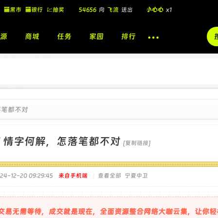
54656
向
飞流
送出
小心心
x1
🏧黑市
🏧银行
💹抽奖
飞流
向
北
送出
酷盖墨镜
x1
源
商城
任务
家园
排行
飞流
向
北
送出
酷盖墨镜
x1
🎁
飞流
向
北
送出
小心心
x1
落笔都不对
]
情字何解，怎落笔都不对
[复制链接]
4-12-20 09:29:45
来自手机端
|
查看全部
宁夏中卫
交易无需等待，成交就是现在，全面资源整合网络大咖云集，让你轻