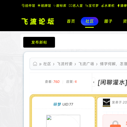
🎅挂件馆
🌟铭牌馆
✨️靓标库
🧚‍♂️名人堂
🦄宝可梦
🍎水果机
🥊猜拳
首页
社区
圈子
资
发布新帖
飞流论坛
»
社区
›
飞流村委
›
飞流广场
›
情字何解，怎
[闲聊灌水
查看:
760
|
回复:
4
发表于 202
碎梦
UID:77