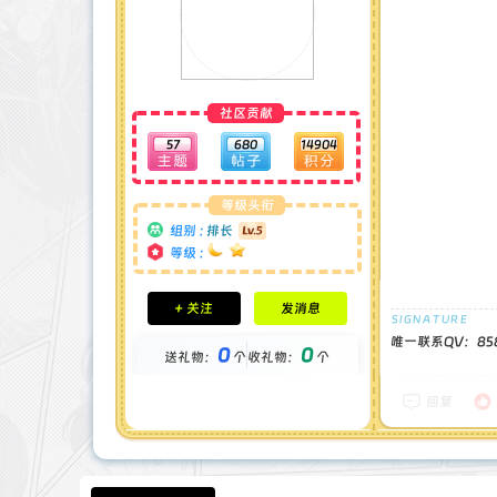
社区贡献
57
680
14904
等级头衔
组别 :
排长
等级 :
积分成就
+ 关注
发消息
钻石 : 0 颗
贡献 : 7480 点
唯一联系QV：858
0
0
送礼物：
个
收礼物：
个
金币 : 0 枚
在线时间 : 98 小时
注册时间 : 2024-11-30
回复
最后登录 : 2025-5-11