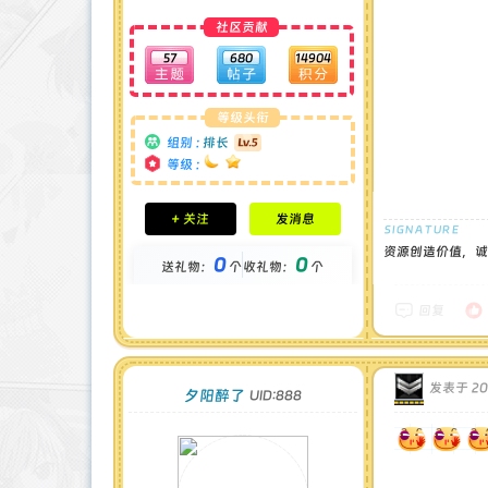
社区贡献
57
680
14904
等级头衔
组别 :
排长
等级 :
积分成就
+ 关注
发消息
钻石 : 0 颗
贡献 : 7480 点
资源创造价值，诚
0
0
送礼物：
个
收礼物：
个
金币 : 0 枚
在线时间 : 98 小时
注册时间 : 2024-11-30
回复
最后登录 : 2025-5-11
发表于 202
夕阳醉了
UID:888