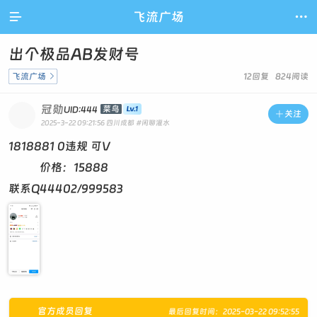

飞流广场

出个极品AB发财号
飞流广场

12回复 824阅读
冠勋
菜鸟
UID:444

关注
2025-3-22 09:21:56
四川成都
#闲聊灌水
1818881 0违规 可V
价格：15888
联系Q44402/999583
官方成员回复
最后回复时间：2025-03-22 09:52:55