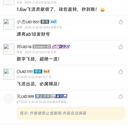
沙发
2025-3-22 09:52:55
北京
1.6w飞流贡献收了，钱包直转，秒到账！
小杰

菜鸟
UID:1551
板凳
2025-3-22 10:13:45
安徽六安
漂亮ab18发财号
帅

System ID
UID:16
地板
2025-3-22 13:07:33
日本
数字飞扬，超绝一流！
O

排长
UID:1111
#
5
2025-3-22 13:30:21
广东
飞流出品，必属精品！
風

禁止访问
UID:999
#
6
2025-3-22 16:54:25
河北衡水枣强县
提示:
作者被禁止或删除 内容自动屏蔽