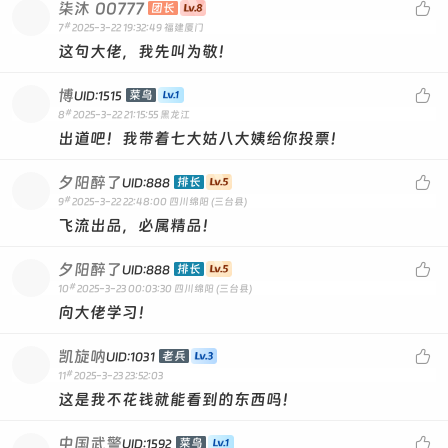
柒沐
00777

团长
#
7
2025-3-22 19:32:49
福建厦门
这句大佬，我先叫为敬！
博

菜鸟
UID:1515
#
8
2025-3-22 21:15:55
黑龙江
出道吧！我带着七大姑八大姨给你投票！
夕阳醉了

排长
UID:888
#
9
2025-3-22 22:48:00
四川绵阳 (三台县)
飞流出品，必属精品！
夕阳醉了

排长
UID:888
#
10
2025-3-23 00:03:30
四川绵阳 (三台县)
向大佬学习！
凯旋呐

老兵
UID:1031
#
11
2025-3-23 23:52:03
这是我不花钱就能看到的东西吗！
中国武警

菜鸟
UID:1592