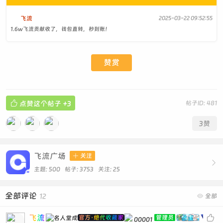
飞流
2025-03-22 09:52:55
1.6w飞流贡献收了，钱包直转，秒到账！
赞赏

点赞这个帖子
+3
帖子ID: 481
3
赞
飞流广场

关注

主题: 500 帖子: 3753
关注:
25
全部评论
12

全部
飞流

官方·绝代收藏家
管理员
00001