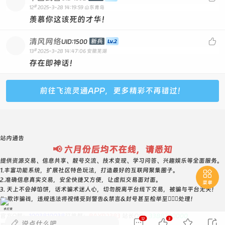
#
12
2025-3-28 14:19:59
山东青岛
羡慕你这该死的才华！
清风网络

新兵
UID:1500
#
13
2025-3-28 14:47:06
安徽芜湖
存在即神话！
前往飞流灵通APP，更多精彩不再错过！
站内通告
📢 六月份后均不在线，请悉知
提供资源交易、信息共享、靓号交流、技术变现、学习问答、兴趣娱乐等全面服务。
1.丰富功能系统，扩展社区特色玩法，打造最好的互联网聚集圈子。

2.准确信息真实交易，安全快捷又方便，让虚拟交易面对面。
菜单
3. 天上不会掉馅饼，话术骗术迷人心，切勿脱离平台线下交易，被骗与平台无关！
4. 欺诈骗钱，违规违法将视情受到警告&禁言&封号甚至检举至👮🏻‍♀️处理！
求打赏
官方Q群：
1003810038
钉推群：
BAYR2383
站长QQ：
3388700000
12
3





说点什么吧...