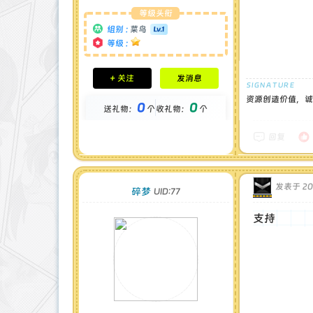
等级头衔
组别 :
菜鸟
等级 :
积分成就
+ 关注
发消息
钻石 : 0 颗
贡献 : 1180 点
资源创造价值，诚
0
0
送礼物：
个
收礼物：
个
金币 : 0 枚
在线时间 : 7 小时
注册时间 : 2024-11-30
回复
最后登录 : 2025-4-4
发表于 202
碎梦
UID:77
支持