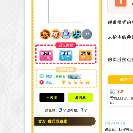
押金模式拍
+1
未拍中的会
社区贡献
345
215
24118
拍卖链接
点
等级头衔
组别 :
管理员
最新官
等级 :
飞流
积分成就
+ 关注
发消息
目前223了
钻石 : 185 颗
贡献 : 14106 点
3
1
送礼物：
个
收礼物：
个
金币 : 4 枚
在线时间 : 1951 小时
官方·绝代收藏家
注册时间 : 2024-11-22
最后登录 : 2026-8-4
路虽远，行则将至