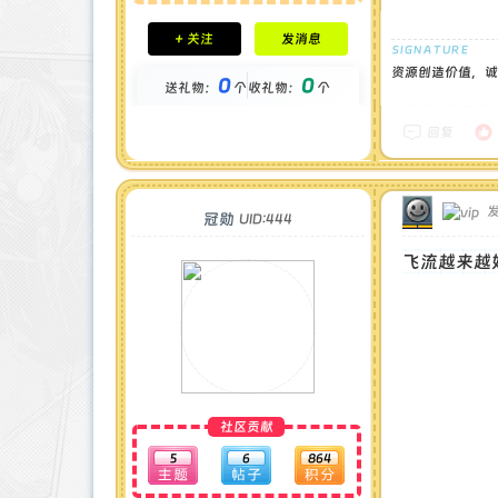
积分成就
+ 关注
发消息
钻石 : 0 颗
贡献 : 1855 点
资源创造价值，诚
0
0
送礼物：
个
收礼物：
个
金币 : 0 枚
在线时间 : 22 小时
注册时间 : 2024-11-30
回复
最后登录 : 2025-7-5
发
冠勋
UID:444
飞流越来越
社区贡献
5
6
864