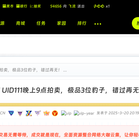
🏧黑市
🏧银行
💹抽奖
飞流
向
北
送出
酷盖墨镜
x1
飞流
向
北
送出
酷盖墨镜
x1
源
商城
任务
家园
排行
🎁
飞流
向
北
送出
小心心
x1
9点拍卖，极品3位豹子，错过再无！ ...
]
UID111晚上9点拍卖，极品3位豹子，错过再
TCN
发表于 2025-3-20 20:19
交易无需等待，成交就是现在，全面资源整合网络大咖云集，让你轻