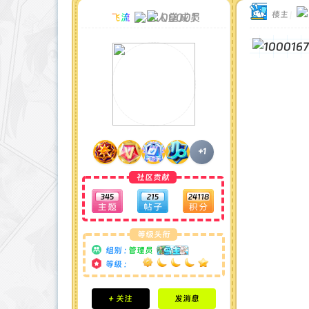
楼主
|
00001
飞流
+1
社区贡献
345
215
24118
等级头衔
组别 :
管理员
等级 :
积分成就
+ 关注
发消息
钻石 : 185 颗