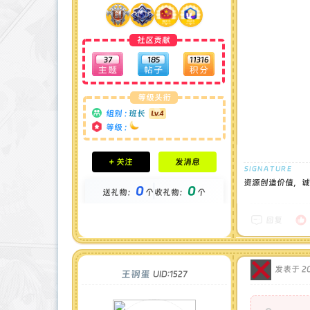
社区贡献
37
185
11316
等级头衔
组别 :
班长
等级 :
积分成就
+ 关注
发消息
钻石 : 0 颗
贡献 : 12904 点
资源创造价值，诚
0
0
送礼物：
个
收礼物：
个
金币 : 0 枚
在线时间 : 89 小时
注册时间 : 2024-11-30
回复
最后登录 : 2026-1-3
发表于 202
王钢蛋
UID:1527