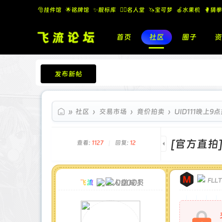
🎅挂件馆
🌟铭牌馆
✨️靓标库
🧚‍♂️名人堂
🦄宝可梦
🍎水果机
🥊猜拳
首页
社区
圈子
资
发布新帖
飞流论坛
»
社区
›
交易市场
›
竞价拍卖
›
UID111晚上
[官方直拍
查看:
1127
|
回复:
12
FLL
00001
飞流