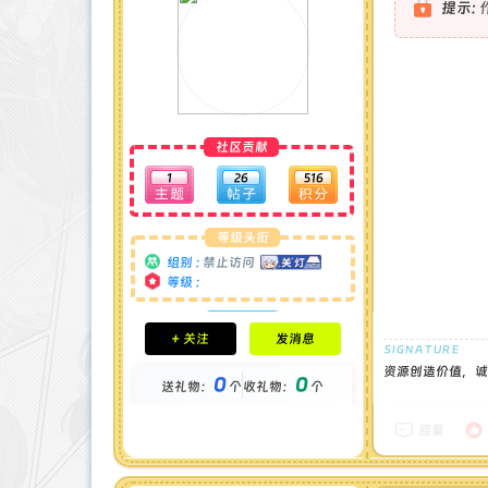
提示:
社区贡献
1
26
516
等级头衔
组别 :
禁止访问
等级 :
积分成就
+ 关注
发消息
钻石 : 0 颗
贡献 : 1185 点
资源创造价值，诚
0
0
金币 : 0 枚
送礼物：
个
收礼物：
个
在线时间 : 7 小时
注册时间 : 2025-3-17
回复
最后登录 : 2025-3-30