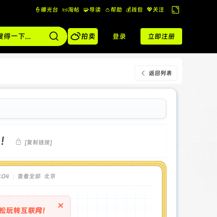
👮曝光台
📜淘帖
🧩导读
👛帮助
💰️钱包
💖关注
切
换

到
拍卖
登录
立即注册
宽
版
返回列表
无！
[复制链接]
:04
|
查看全部
北京
×
松玩转互联网！