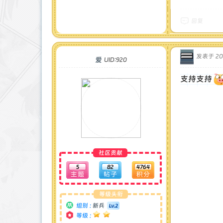
回复
发表于 202
爱
UID:920
支持支持
社区贡献
5
82
4764
等级头衔
组别 :
新兵
等级 :