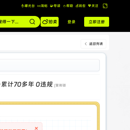
👮曝光台
📜淘帖
🧩导读
👛帮助
💰️钱包
💖关注
切
换

到
拍卖
登录
立即注册
宽
版
返回列表
业务累计70多年 0违规
[复制链
×