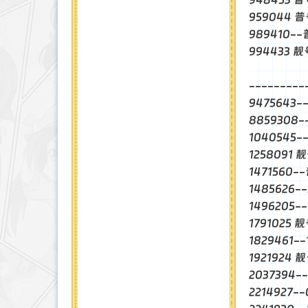
959044 
989410-
994433 
【
---------
947564
885930
1040545
1258091 
1471560-
1485626
1496205
1791025
1829461-
1921924 
2037394-
2214927-