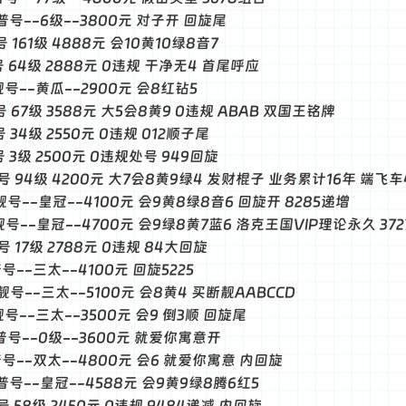
-普号--6级--3800元 对子开 回旋尾
号 161级 4888元 会10黄10绿8音7
普号 64级 2888元 0违规 干净无4 首尾呼应
-靓号--黄瓜--2900元 会8红钻5
靓号 67级 3588元 大5会8黄9 0违规 ABAB 双国王铭牌
号 34级 2550元 0违规 012顺子尾
普号 3级 2500元 0违规处号 949回旋
靓号 94级 4200元 大7会8黄9绿4 发财棍子 业务累计16年 端飞车
-靓号--皇冠--4100元 会9黄8绿8音6 回旋开 8285递增
-靓号--皇冠--4700元 会9绿8黄7蓝6 洛克王国VIP理论永久 37
普号 17级 2788元 0违规 84大回旋
普号--三太--4100元 回旋5225
-靓号--三太--5100元 会8黄4 买断靓AABCCD
-靓号--三太--3500元 会9 倒3顺 回旋尾
-普号--0级--3600元 就爱你寓意开
-普号--双太--4800元 会6 就爱你寓意 内回旋
-普号--皇冠--4588元 会9黄9绿8腾6红5
普号 58级 2450元 0违规 9484递减 内回旋