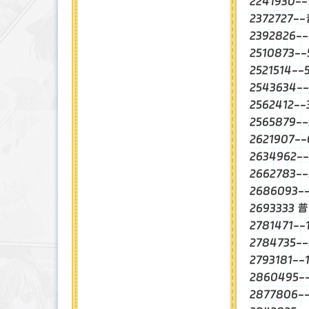
2241930-
2372727-
2392826
2510873-
2521514-
2543634
2562412-
2565879
2621907
2634962-
2662783
2686093
2693333
2781471-
2784735-
2793181-
2860495
2877806