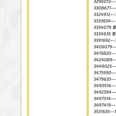
3294013-
3308671
3324912-
3333634
3334079 
3334635 
3391692-
3406079-
3415820-
3424089
3449025
3475590-
3479633-
3490516-
3492594-
3497314-
3497419-
3531635-