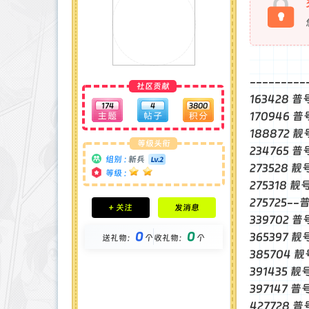
【6
---------
社区贡献
163428 普
174
4
3800
170946 
188872 
等级头衔
234765 普
组别 :
新兵
273528 
等级 :
275318 靓
积分成就
275725-
+ 关注
发消息
钻石 : 0 颗
339702 
贡献 : 2509 点
0
0
365397 靓
送礼物：
个
收礼物：
个
金币 : 0 枚
在线时间 : 35 小时
385704 靓
注册时间 : 2025-2-28
391435 靓
最后登录 : 2025-7-12
397147 普
427728 普