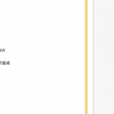
4A
27递减