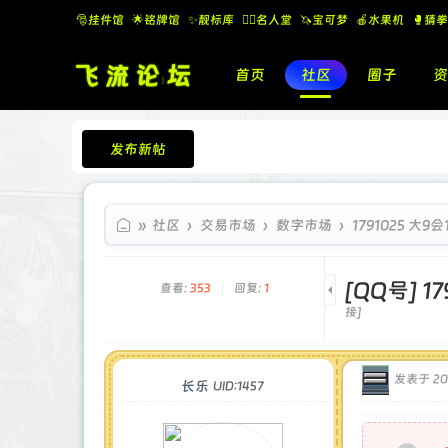
🎅挂件馆
🌟铭牌馆
✨️靓标库
🧚‍♂️名人堂
🦄宝可梦
🍎水果机
🥊猜拳
首页
社区
圈子
资
发布新帖
飞流论坛
»
社区
›
交易市场
›
数字市场
›
1791025 大9
[QQ号]
1
查看:
353
|
回复:
1
接]
发表于 202
长乐
UID:1457