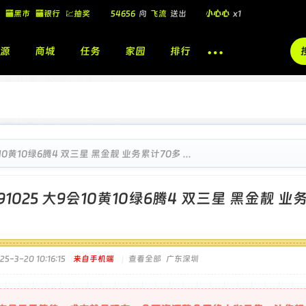
54656
向
飞流
送出
小心心
x1
🏧黑市
🏧银行
💹抽奖
飞流
向
北
送出
酷盖墨镜
x1
飞流
向
北
送出
酷盖墨镜
x1
源
商城
任务
家园
排行
🎁
飞流
向
北
送出
小心心
x1
会10黄10绿6腾4 双三星 黑金靓 业务累计70多 ...
791025 大9会10黄10绿6腾4 双三星 黑金靓 
5-3-20 10:16:15
来自手机端
|
查看全部
广东深圳