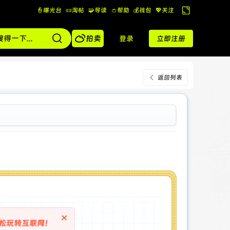
👮曝光台
📜淘帖
🧩导读
👛帮助
💰️钱包
💖关注
切
换

到
拍卖
登录
立即注册
宽
版
返回列表
×
松玩转互联网！