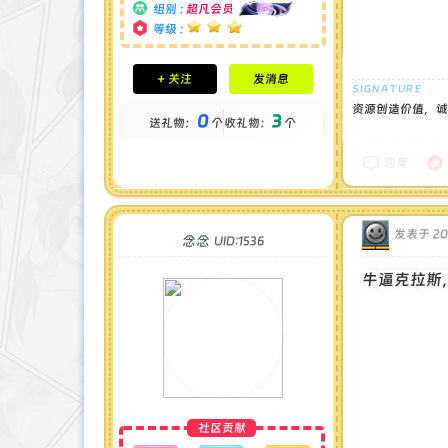
组别 :
超凡会员
等级 :
积分成就
+ 关注
发消息
钻石 : 40 颗
贡献 : 691 点
资源创造价值，诚
0
3
送礼物：
个
收礼物：
个
金币 : 70 枚
在线时间 : 505 小时
注册时间 : 2024-11-30
回复
最后登录 : 2026-8-4
发表于 202
念念
UID:1536
牛逼克拉斯
社区贡献