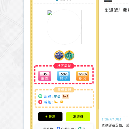
出道吧！我
社区贡献
35
507
17907
等级头衔
组别 :
排长
等级 :
积分成就
+ 关注
发消息
钻石 : 1 颗
贡献 : 4426 点
资源创造价值，诚
0
0