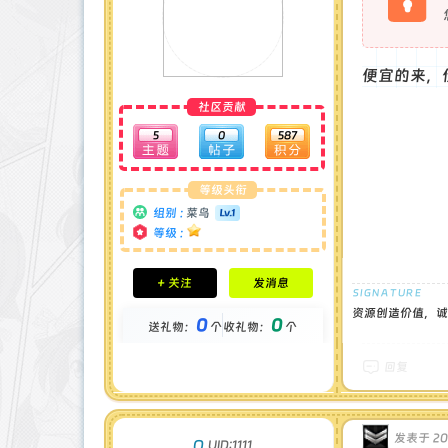
便宜的来，
社区贡献
5
0
587
等级头衔
组别 :
菜鸟
等级 :
积分成就
+ 关注
发消息
钻石 : 0 颗
贡献 : 1220 点
资源创造价值，诚
0
0
送礼物：
个
收礼物：
个
金币 : 0 枚
在线时间 : 6 小时
注册时间 : 2025-3-12
回复
最后登录 : 2025-4-7
发表于 202
O
UID:1111