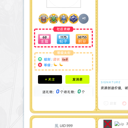
+1
社区贡献
68
1175
38755
等级头衔
组别 :
团长
等级 :
积分成就
+ 关注
发消息
钻石 : 1 颗
贡献 : 14194 点
资源创造价值，诚
0
0
送礼物：
个
收礼物：
个
金币 : 0 枚
在线时间 : 1444 小时
注册时间 : 2024-11-30
回复
最后登录 : 2026-7-31
发
風
UID:999