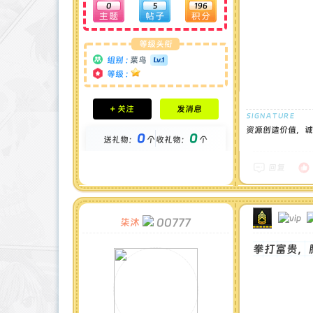
0
5
196
等级头衔
组别 :
菜鸟
等级 :
积分成就
+ 关注
发消息
钻石 : 0 颗
贡献 : 1245 点
资源创造价值，诚
0
0
送礼物：
个
收礼物：
个
金币 : 0 枚
在线时间 : 1 小时
注册时间 : 2025-3-18
回复
最后登录 : 2025-5-19
00777
柒沐
拳打富贵，