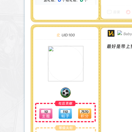
送礼物：
个
收礼物：
个
金币 : 0 枚
在线时间 : 87 小时
注册时间 : 2024-12-22
回复
最后登录 : 2026-7-24
Baby
北
UID:100
最好是带上
社区贡献
10
110
7570
等级头衔