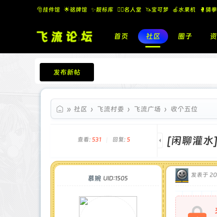
🎅挂件馆
🌟铭牌馆
✨️靓标库
🧚‍♂️名人堂
🦄宝可梦
🍎水果机
🥊猜拳
首页
社区
圈子
资
发布新帖
飞流论坛
»
社区
›
飞流村委
›
飞流广场
›
收个五位
[闲聊灌水
查看:
531
|
回复:
5
发表于 202
慕婉
UID:1505