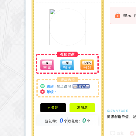
提示:
社区贡献
4
78
3289
等级头衔
组别 :
禁止访问
等级 :
积分成就
+ 关注
发消息
钻石 : 0 颗
贡献 : 0 点
资源创造价值，诚
0
0
金币 : 0 枚
送礼物：
个
收礼物：
个
在线时间 : 69 小时
注册时间 : 2024-11-30
回复