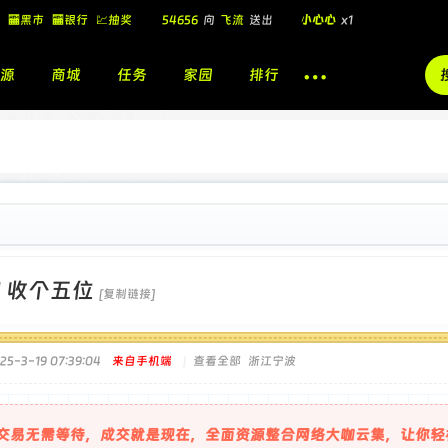
🏧黑市
🏧银行
💹抽奖
飞流
向
北
送出
酷盖墨镜
x1
飞流
向
北
送出
酷盖墨镜
x1
源
商城
任务
家园
排行
🎁
飞流
向
北
送出
小心心
x1
]
收个五位
[复制链接]
5-3-19 07:39:04
来自手机端
|
查看全部
浙江宁波
交易无需等待，成交就是现在，全面资源整合网络大咖云集，让你轻