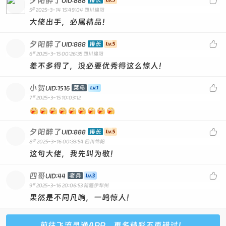
夕阳醉了

排长
UID:888
#
5
2025-3-14 15:49:04
四川绵阳
大佬出手，必属精品！
夕阳醉了

排长
UID:888
#
6
2025-3-15 00:26:35
四川绵阳
差不多得了，没必要优秀得这么惊人！
小贺

菜鸟
UID:1516
#
7
2025-3-15 10:03:12
夕阳醉了

排长
UID:888
#
8
2025-3-16 00:33:54
四川绵阳
这句大佬，我先叫为敬！
四哥

老兵
UID:44
#
9
2025-3-16 20:06:53
新疆伊犁州
果然是不同凡响，一鸣惊人！
前往飞流灵通APP，更多精彩不再错过！