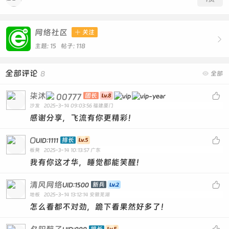
网络社区

关注

主题: 15 帖子: 118
全部评论
8

全部
柒沐

00777
团长
沙发
2025-3-14 09:03:56
福建厦门
感谢分享，飞流有你更精彩！
O

排长
UID:1111
板凳
2025-3-14 10:13:57
广东
我有你这才华，睡觉都能笑醒！
清风网络

新兵
UID:1500
地板
2025-3-14 13:12:14
安徽芜湖
怎么看都不对劲，跪下看果然好多了！