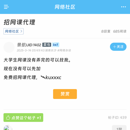

网络社区

招网课代理
网络社区

8回复 685阅读
景航
菜鸟
UID:1402

关注
2025-3-14 05:49:43
湖南长沙
#网络杂谈
大学生网课没有弄完的可以找我。
现在没有可以先加
免费招网课代理，🛰kuxxxc
赞赏

点赞这个帖子
+1
帖子ID: 439
1
赞