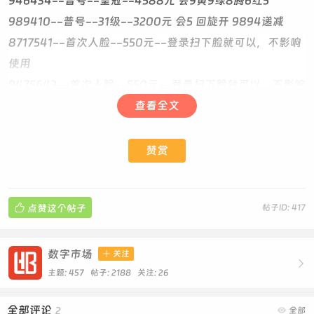
946434--普号--皇冠--4588元 会9黄9绿8腾6红5
989410--普号--31级--3200元 会5 回旋开 9894递减
8717541--首次人脸--550元--登录扫下脸就可以，不影响
使用
9475643--首次人脸--550元--登录扫下脸就可以，不影响
使用
查看全文
8859308--首次人脸--600元--登录扫下脸就可以，不影
响使用
赞赏
1020351--靓号--17级--1088元 会5黄8 零违规 10203递
增 回旋

点赞这个帖子
帖子ID: 417
1040545--靓号--17级--550元 会4 漂亮双回旋 0违规
1471560--普号--5级--800元
1485626--5级--普号--750元 回旋尾
数字市场

关注

1496205--靓号--0级--430元 干净0违规
主题: 457 帖子: 2188
关注:
26
1829461--1级--普号--750元
全部评论
2

全部