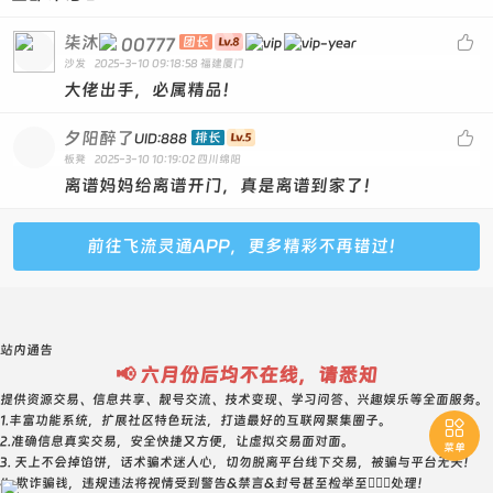
2037394--5级--普号--750元
2214927--0级--普号--750元
柒沐

00777
团长
沙发
2025-3-10 09:18:58
福建厦门
2241930--1级--普号--750元
大佬出手，必属精品！
2372727--普号--1级--2250元 0违规 237组合ABCACAC
2392826--普号--18级--680元 0违规 回旋 棍子类型
夕阳醉了

排长
UID:888
板凳
2025-3-10 10:19:02
四川绵阳
2510873--5级--普号--800元
离谱妈妈给离谱开门，真是离谱到家了！
2521514--5级--普号--800元 双回旋 521寓意 1245组合
2543634--5级--普号--800元 内3顺 回旋
前往飞流灵通APP，更多精彩不再错过！
2562412--3级--普号--750元
2565879--5级--普号--800元
2572747--10级--普号--750元
站内通告
2621907--0级--普号--800元
📢 六月份后均不在线，请悉知
2634962--5级--普号--750元
提供资源交易、信息共享、靓号交流、技术变现、学习问答、兴趣娱乐等全面服务。
1.丰富功能系统，扩展社区特色玩法，打造最好的互联网聚集圈子。

2662783--5级--普号--800元
2.准确信息真实交易，安全快捷又方便，让虚拟交易面对面。
菜单
3. 天上不会掉馅饼，话术骗术迷人心，切勿脱离平台线下交易，被骗与平台无关！
2686093--5级--普号--800元
4. 欺诈骗钱，违规违法将视情受到警告&禁言&封号甚至检举至👮🏻‍♀️处理！