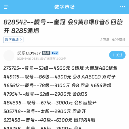

数字市场

828542--靓号--皇冠 会9黄8绿8音6 回旋
开 8285递增
数字市场

2回复 409阅读
长乐
新兵
UID:1457

关注
2025-3-10 03:54:59
广东深圳
#QQ号
275725--普号--53级--4500元 0违规 大回旋ABC组合
449115--靓号--86级--4300元 会8 AABCCD 双对子
465612--靓号--78级--3100元 会8 回旋 4656递增
479541--靓号--62级--2900元 会8红5
484596--靓号--67级--3000元 会8 回旋开
505748--普号--太阳--2900元 回旋开
623458--普号--40级--6300元 圆润内4顺
649738--靓号--86级--2900元 会8