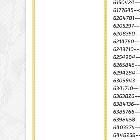
6150424-
6177645-
6204781-
6205297
6208350
6214760-
6243710-
6254984-
6265845
6294284
6309943-
6341710-
6363826-
6384136-
6385766
6398458-
6403374-
6448258