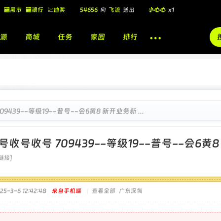
54656
向
飞流
送出
小心心
x1
🏧黑市
🏧银行
💹抽奖
飞流
向
北
送出
酷盖墨镜
x1
源
商城
任务
家园
排行
飞流
向
北
送出
酷盖墨镜
x1
🎁
飞流
向
北
送出
小心心
x1
9439--等级19--普号--会6黄8 新开业务新 ...
号收号收号 709439--等级19--普号--会6
链接]
5-3-6 12:42:48
来自手机端
|
查看全部
广东深圳