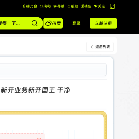
👮曝光台
📜淘帖
🧩导读
👛帮助
💰️钱包
💖关注
切
换

到
拍卖
登录
立即注册
宽
版
返回列表
黄8 新开业务新开国王 干净