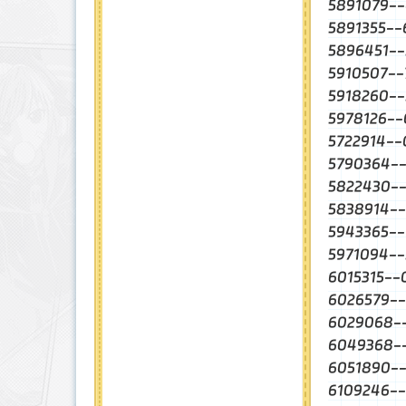
5891079
5891355
5896451-
5910507-
5918260
5978126
5722914
5790364
5822430-
5838914-
5943365-
5971094-
6015315
6026579
6029068
6049368-
6051890
6109246-