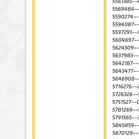
5561385
5569484
5590274-
5594087-
5597291-
5604697
5624309-
5637983
5642187-
5643477
5646908
5716276-
5726326-
5751527-
5781269-
5791565-
5845859
5870129-