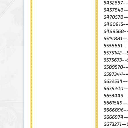
6452667
6457843
6470578
6480915-
6489568
6514881
6538661
6575142-
6575673-
6589570
6597344
6632534
6639240
6653449
6661549-
6666896
6666974
6673271-