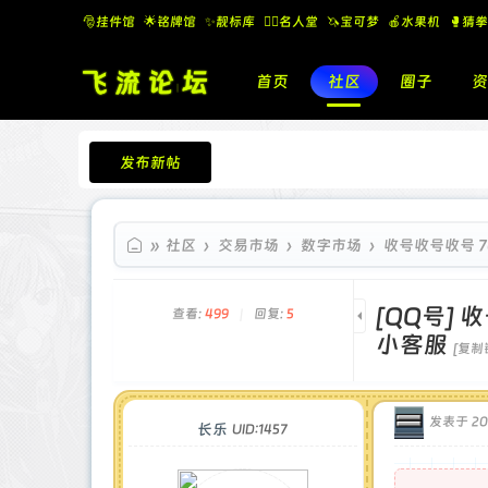
🎅挂件馆
🌟铭牌馆
✨️靓标库
🧚‍♂️名人堂
🦄宝可梦
🍎水果机
🥊猜拳
首页
社区
圈子
资
发布新帖
飞流论坛
»
社区
›
交易市场
›
数字市场
›
收号收号收号 70
[QQ号]
收
查看:
499
|
回复:
5
小客服
[复制
发表于 202
长乐
UID:1457