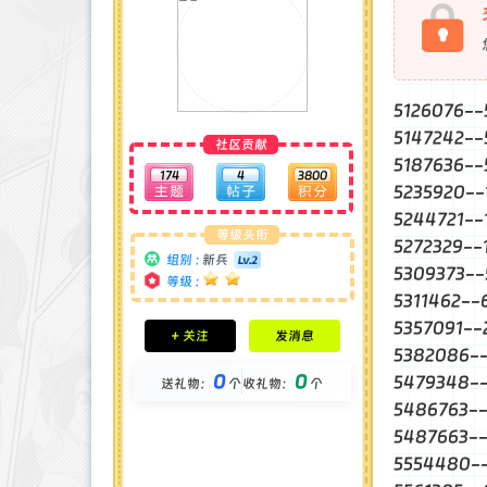
5126076-
5147242
社区贡献
5187636-
174
4
3800
5235920
5244721
等级头衔
5272329-
组别 :
新兵
5309373
等级 :
5311462
积分成就
5357091-
+ 关注
发消息
钻石 : 0 颗
5382086
贡献 : 2509 点
0
0
5479348
送礼物：
个
收礼物：
个
金币 : 0 枚
在线时间 : 35 小时
5486763-
注册时间 : 2025-2-28
5487663-
最后登录 : 2025-7-12
5554480