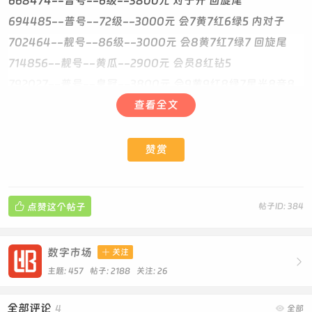
668474--普号--6级--3800元 对子开 回旋尾
694485--普号--72级--3000元 会7黄7红6绿5 内对子
702464--靓号--86级--3000元 会8黄7红7绿7 回旋尾
714856--靓号--黄瓜--2900元 会员8红钻5
792027--普号--皇冠--3800元 会9黄9红8绿7星光8音8
妻就爱你爱妻 钱包g
查看全文
828542--靓号--皇冠--4100元 会9黄8绿8音6 回旋开
8285递增
赞赏
837278--靓号--皇冠--4700元 会9绿8黄7蓝6 洛克王国
VIP理论永久 3727递减

点赞这个帖子
帖子ID: 384
852251--普号--三太--4100元 回旋5225
885446--靓号--三太--5100元 会8黄4 买断靓AABCCD
897803--普号--5级--3188元 会4 零违规 干净处号
数字市场

关注

915434--靓号--三太--3500元 会9 倒3顺 回旋尾
主题: 457 帖子: 2188
关注:
26
920674--普号--0级--3600元 就爱你寓意开
全部评论
4

全部