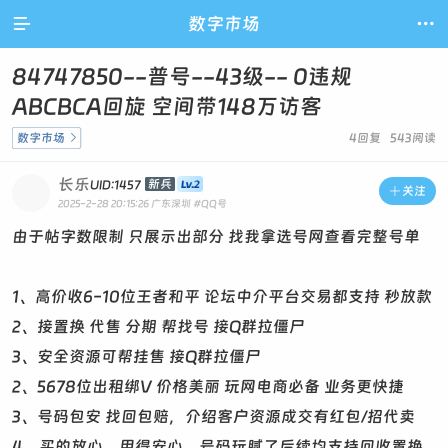

数字市场

84747850--普号--43级-- 0违规
ABCBCA回旋 空间带148万访客
数字市场

4回复 543阅读
长乐
新兵
UID:1457

关注
2025-2-28 20:15:26
广东深圳
#QQ号
由于帖字数限制 只展示出部分 找我拿选号网查看完整号单
1、高价收6-10位王者和平 论坛中介平台交易都支持 秒放款
2、接置换 代售 分期 帮找号 接Q群拉僵尸
3、安全资源可帮挂售 接Q群拉僵尸
2、5678位出租绑V 价格美丽 玩网电商必备 业务更快捷
3、号码包安 找回包赔，介绍客户资源成交有红包/招代卖
4、买的放心，用得安心，号码玩腻了后续均支持回收置换