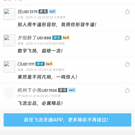
921293--普号--双太--4800元 会6 就爱你寓意 内回旋
946434--普号--皇冠--4588元 会9黄9绿8腾6红5
挂

菜鸟
UID:1379
沙发
2025-2-28 23:55:59
江苏南京
989410--普号--31级--3200元 会5 回旋开 9894递减
别人用牛逼形容你，我用你形容牛逼！
8717541--首次人脸--550元--登录扫下脸就可以，不影响
使用
夕阳醉了

排长
UID:888
板凳
2025-3-1 00:42:53
四川绵阳
9475643--首次人脸--550元--登录扫下脸就可以，不影响
数字飞扬，超绝一流！
使用
6717805--首次人脸--600元--登录扫下脸就可以，不影响
O

排长
UID:1111
地板
2025-3-1 01:09:30
贵州遵义
使用
果然是不同凡响，一鸣惊人！
8209376--首次人脸--600元--登录扫下脸就可以，不影
杭州下小雨

菜鸟
响使用
UID:1506
#
5
2025-3-12 16:24:25
广东东莞
8859308--首次人脸--600元--登录扫下脸就可以，不影
飞流出品，必属精品！
响使用
1020351--靓号--17级--1088元 会5黄8 零违规 10203递
前往飞流灵通APP，更多精彩不再错过！
增 回旋