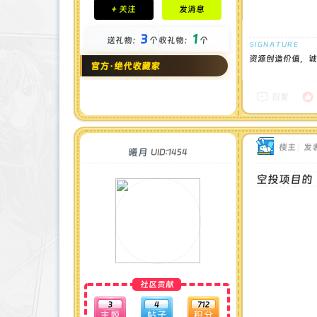
+ 关注
发消息
钻石 : 185 颗
贡献 : 14106 点
3
1
送礼物：
个
收礼物：
个
金币 : 4 枚
在线时间 : 1951 小时
资源创造价值，诚
官方·绝代收藏家
注册时间 : 2024-11-22
最后登录 : 2026-8-4
回复
楼主
|
发表
曦月
UID:1454
空投项目的
社区贡献
3
4
712