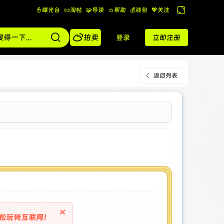
👮曝光台
📜淘帖
🧩导读
👛帮助
💰️钱包
💖关注
切
换

到
拍卖
登录
立即注册
宽
版
返回列表
×
松玩转互联网！