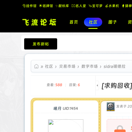
🎅挂件馆
🌟铭牌馆
✨️靓标库
🧚‍♂️名人堂
🦄宝可梦
🍎水果机
🥊猜拳
首页
社区
圈子
资
发布新帖
飞流论坛
»
社区
›
交易市场
›
数字市场
›
sidra锡德拉
[求购回收
查看:
588
|
回复:
6
发表于 202
曦月
UID:1454