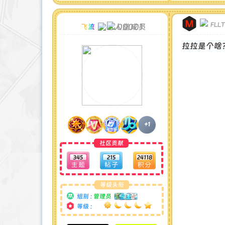
FLL
00001
飞流
拉拉是个啥
+1
社区贡献
345
215
24118
等级头衔
组别 :
管理员
等级 :
积分成就