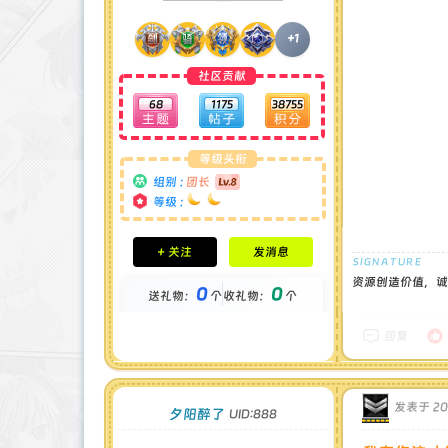
+1
社区贡献
68
1175
38755
等级头衔
组别 :
团长
等级 :
积分成就
+ 关注
发消息
钻石 : 1 颗
贡献 : 14194 点
资源创造价值，诚
0
0
送礼物：
个
收礼物：
个
金币 : 0 枚
在线时间 : 1444 小时
注册时间 : 2024-11-30
回复
最后登录 : 2026-7-31
发表于 202
夕阳醉了
UID:888