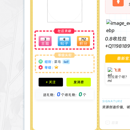
社区贡献
0.8收拉拉
3
4
712
+Q1198189
等级头衔
最新官
组别 :
菜鸟
等级 :
飞流
拉拉是个啥？
积分成就
+ 关注
发消息
钻石 : 0 颗
贡献 : 1557 点
0
0
送礼物：
个
收礼物：
个
金币 : 0 枚
在线时间 : 4 小时
注册时间 : 2025-2-27
资源创造价值，诚
最后登录 : 2025-4-15
回复