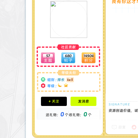
我有你这才
社区贡献
57
680
14904
等级头衔
组别 :
排长
等级 :
积分成就
+ 关注
发消息
钻石 : 0 颗
贡献 : 7480 点
资源创造价值，诚
0
0
送礼物：
个
收礼物：
个
金币 : 0 枚
在线时间 : 98 小时
注册时间 : 2024-11-30
回复
最后登录 : 2025-5-11