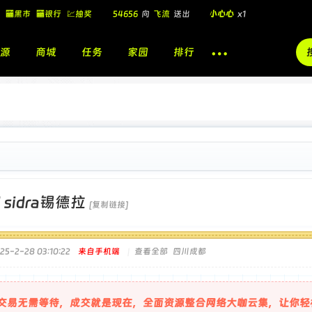
54656
向
飞流
送出
小心心
x1
🏧黑市
🏧银行
💹抽奖
飞流
向
北
送出
酷盖墨镜
x1
飞流
向
北
送出
酷盖墨镜
x1
源
商城
任务
家园
排行
🎁
飞流
向
北
送出
小心心
x1
]
sidra锡德拉
[复制链接]
5-2-28 03:10:22
来自手机端
|
查看全部
四川成都
交易无需等待，成交就是现在，全面资源整合网络大咖云集，让你轻