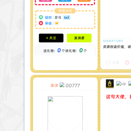
等级头衔
组别 :
菜鸟
等级 :
积分成就
+ 关注
发消息
钻石 : 0 颗
贡献 : 1557 点
资源创造价值，诚
0
0
送礼物：
个
收礼物：
个
金币 : 0 枚
在线时间 : 4 小时
注册时间 : 2025-2-27
回复
最后登录 : 2025-4-15
00777
柒沐
这句大佬，