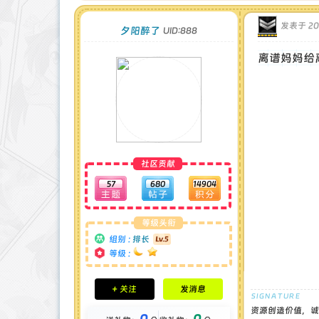
发表于 202
夕阳醉了
UID:888
离谱妈妈给
社区贡献
57
680
14904
等级头衔
组别 :
排长
等级 :
积分成就
+ 关注
发消息
钻石 : 0 颗
贡献 : 7480 点
资源创造价值，诚
0
0