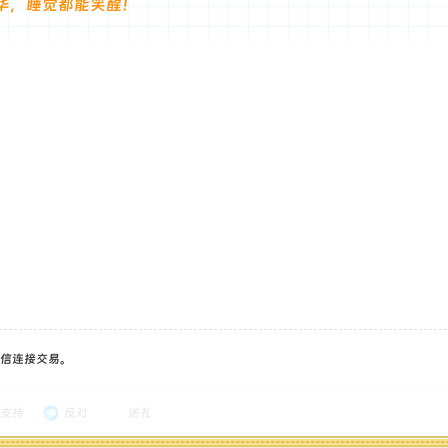
华，睡觉都能笑醒！
信连接交易。
支持
反对
送礼