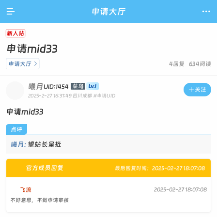

申请大厅

新人帖
申请mid33
申请大厅

4回复 634阅读
曦月
菜鸟
UID:1454

关注
2025-2-27 16:31:49
四川成都
#申请UID
申请mid33
点评
曦月:
望站长呈批
官方成员回复
最后回复时间：2025-02-27 18:07:08
飞流
2025-02-27 18:07:08
不好意思，不做申请审核