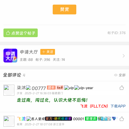
赞赏

点赞这个帖子
帖子ID: 376
申请大厅

关注

主题: 88 帖子: 396
关注:
14
全部评论
4

全部
柒沐

00777
团长
沙发
2025-2-27 16:36:03
福建厦门
走过南，闯过北，认识大佬不后悔！
飞流（FLLT.CN）
下载APP
飞流

官方·绝代收藏家
管理员
00001
板凳
2025-2-27 18:07:08
浙江金华