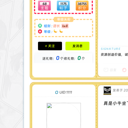
68
1175
38755
等级头衔
组别 :
团长
等级 :
积分成就
+ 关注
发消息
钻石 : 1 颗
贡献 : 14194 点
资源创造价值，诚
0
0
送礼物：
个
收礼物：
个
金币 : 0 枚
在线时间 : 1444 小时
注册时间 : 2024-11-30
回复
最后登录 : 2026-7-31
发表于 202
O
UID:1111
真是小牛坐