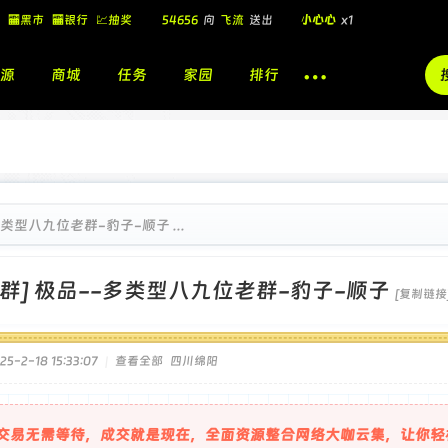
🏧黑市
🏧银行
💹抽奖
54656
向
飞流
送出
小心心
x1
飞流
向
北
送出
酷盖墨镜
x1
源
商城
任务
家园
排行
飞流
向
北
送出
酷盖墨镜
x1
🎁
飞流
向
北
送出
小心心
x1
多类型八九位老群-豹子-顺子 ...
Q群] 极品--多类型八九位老群-豹子-顺子
[复制链接
5-2-18 15:33:07
|
查看全部
四川绵阳
交易无需等待，成交就是现在，全面资源整合网络大咖云集，让你轻