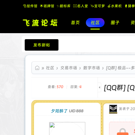
🎅挂件馆
🌟铭牌馆
✨️靓标库
🧚‍♂️名人堂
🦄宝可梦
🍎水果机
🥊猜拳
首页
社区
圈子
资
发布新帖
飞流论坛
»
社区
›
交易市场
›
数字市场
›
[Q群] 极品--
[QQ群]
[
查看:
570
|
回复:
4
发表于 202
夕阳醉了
UID:888