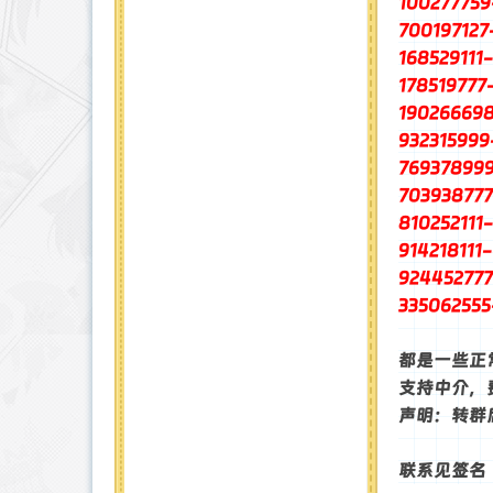
10027775
70019712
16852911
17851977
19026669
93231599
76937899
70393877
81025211
91421811
92445277
33506255
都是一些正
支持中介，
声明：转群
联系见签名