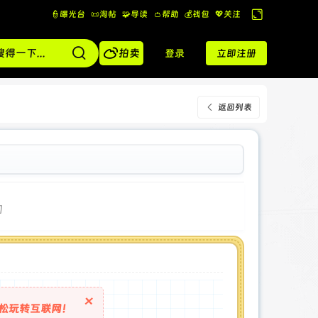
👮曝光台
📜淘帖
🧩导读
👛帮助
💰️钱包
💖关注
切
换

到
拍卖
登录
立即注册
宽
版
返回列表
]
×
松玩转互联网！