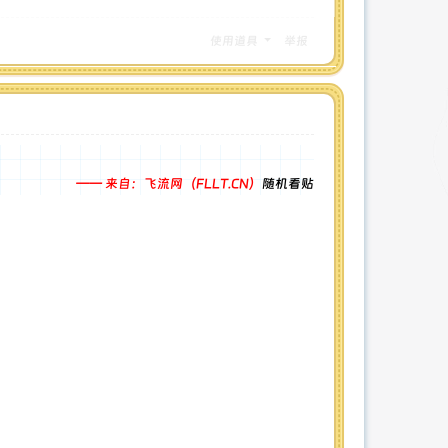
使用道具
举报
—— 来自：飞流网（FLLT.CN）
随机看贴