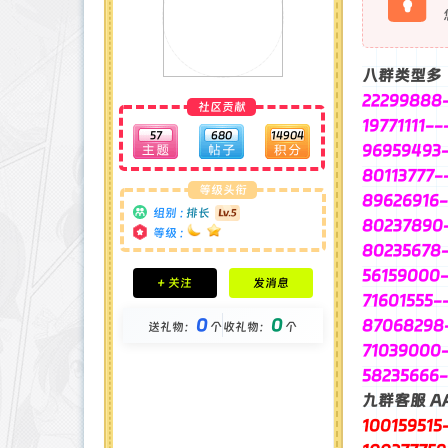
八群类型多
22299888
社区贡献
19771111
57
680
14904
9695949
80113777
等级头衔
89626916
组别 :
排长
80237890
等级 :
80235678
积分成就
56159000
+ 关注
发消息
钻石 : 0 颗
71601555
贡献 : 7480 点
0
0
87068298
送礼物：
个
收礼物：
个
金币 : 0 枚
在线时间 : 98 小时
71039000
注册时间 : 2024-11-30
58235666
最后登录 : 2025-5-11
九群客服 A
10015951