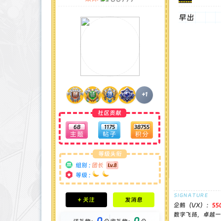
早出
+1
社区贡献
68
1175
38755
等级头衔
组别 :
团长
等级 :
积分成就
+ 关注
发消息
钻石 : 1 颗
企鹅（VX）：
55
贡献 : 14194 点
数字飞扬，卓越一流
0
0