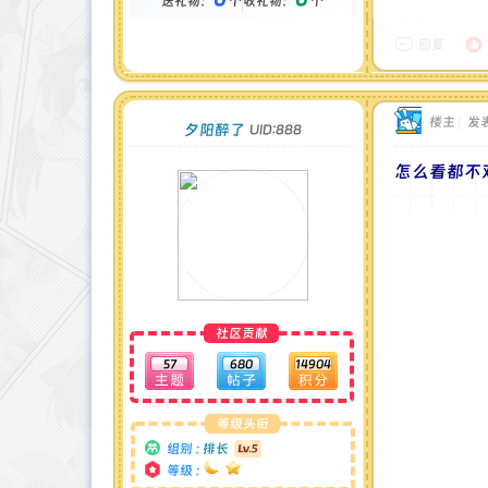
送礼物：
个
收礼物：
个
金币 : 0 枚
在线时间 : 1444 小时
注册时间 : 2024-11-30
回复
最后登录 : 2026-7-31
楼主
|
发表
夕阳醉了
UID:888
怎么看都不
社区贡献
57
680
14904
等级头衔
组别 :
排长
等级 :