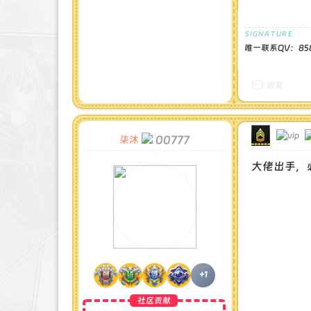
唯一联系QV：858
回复
00777
柒沐
大佬出手，
+1
社区贡献