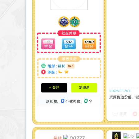
社区贡献
35
507
17907
等级头衔
组别 :
排长
等级 :
积分成就
+ 关注
发消息
钻石 : 1 颗
贡献 : 4426 点
资源创造价值，诚
0
0
送礼物：
个
收礼物：
个
金币 : 0 枚
在线时间 : 87 小时
注册时间 : 2024-12-22
回复
最后登录 : 2026-7-24
00777
柒沐