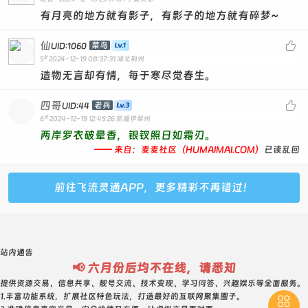
有月亮的地方就有影子，有影子的地方就有碎梦~
仙

菜鸟
UID:1060
#
5
2024-12-19 08:37:31
湖北荆州
造物无言却有情，每于寒尽觉春生。
四哥

老兵
UID:44
#
6
2024-12-19 12:45:26
新疆伊犁州
两岸罗衣破晕香，银钗照日如霜刃。
—— 来自：麦麦社区（HUMAIMAI.COM）
已读乱回
前往飞流灵通APP，更多精彩不再错过！
站内通告
📢 六月份后均不在线，请悉知
提供资源交易、信息共享、靓号交流、技术变现、学习问答、兴趣娱乐等全面服务。
1.丰富功能系统，扩展社区特色玩法，打造最好的互联网聚集圈子。
