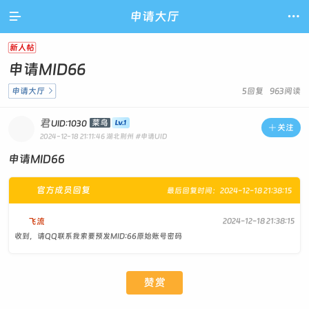

申请大厅

新人帖
申请MID66
申请大厅

5回复 963阅读
君
菜鸟
UID:1030

关注
2024-12-18 21:11:46
湖北荆州
#申请UID
申请MID66
官方成员回复
最后回复时间：2024-12-18 21:38:15
飞流
2024-12-18 21:38:15
收到，请QQ联系我索要预发MID:66原始账号密码
赞赏