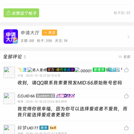

点赞这个帖子
帖子ID: 35
申请大厅

关注

主题: 88 帖子: 396
关注:
14
全部评论
5

全部
飞流

官方·绝代收藏家
管理员
00001
沙发
2024-12-18 21:38:15
北京
收到，请QQ联系我索要预发MID:66原始账号密码
66

System ID
UID:66
板凳
2024-12-18 23:13:46
湖北荆州
我觉得你很幸福，因为你可以选择爱或者不爱我，而
我只能选择爱或者更爱你
碎梦

班长
UID:77
地板
2024-12-18 23:37:01
宁夏吴忠