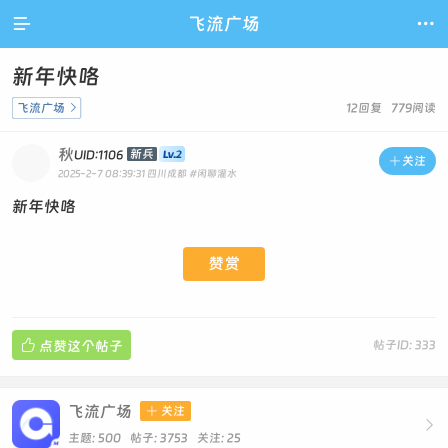

飞流广场

新年快咯
飞流广场

12回复 779阅读
秋
新兵
UID:1106

关注
2025-2-7 08:39:31
四川成都
#闲聊灌水
新年快咯
赞赏

点赞这个帖子
帖子ID: 333
飞流广场

关注

主题: 500 帖子: 3753
关注:
25