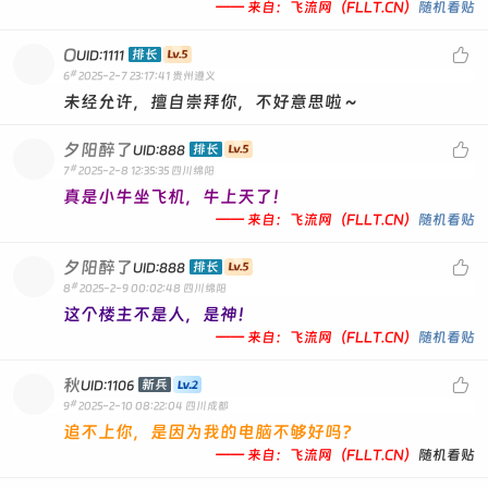
—— 来自：飞流网（FLLT.CN）
随机看贴
O

排长
UID:1111
#
6
2025-2-7 23:17:41
贵州遵义
未经允许，擅自崇拜你，不好意思啦～
夕阳醉了

排长
UID:888
#
7
2025-2-8 12:35:35
四川绵阳
真是小牛坐飞机，牛上天了！
—— 来自：飞流网（FLLT.CN）
随机看贴
夕阳醉了

排长
UID:888
#
8
2025-2-9 00:02:48
四川绵阳
这个楼主不是人，是神！
—— 来自：飞流网（FLLT.CN）
随机看贴
秋

新兵
UID:1106
#
9
2025-2-10 08:22:04
四川成都
追不上你，是因为我的电脑不够好吗？
—— 来自：飞流网（FLLT.CN）
随机看贴