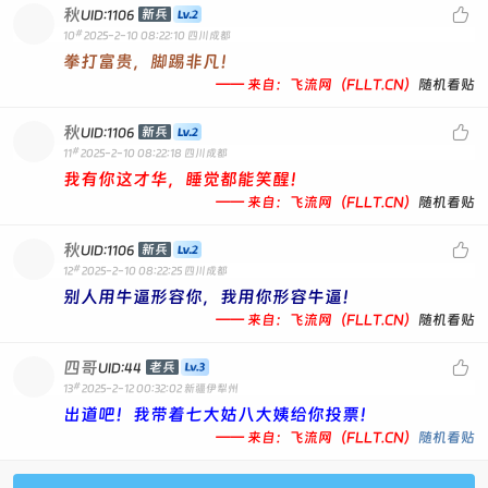
秋

新兵
UID:1106
#
10
2025-2-10 08:22:10
四川成都
拳打富贵，脚踢非凡！
—— 来自：飞流网（FLLT.CN）
随机看贴
秋

新兵
UID:1106
#
11
2025-2-10 08:22:18
四川成都
我有你这才华，睡觉都能笑醒！
—— 来自：飞流网（FLLT.CN）
随机看贴
秋

新兵
UID:1106
#
12
2025-2-10 08:22:25
四川成都
别人用牛逼形容你，我用你形容牛逼！
—— 来自：飞流网（FLLT.CN）
随机看贴
四哥

老兵
UID:44
#
13
2025-2-12 00:32:02
新疆伊犁州
出道吧！我带着七大姑八大姨给你投票！
—— 来自：飞流网（FLLT.CN）
随机看贴