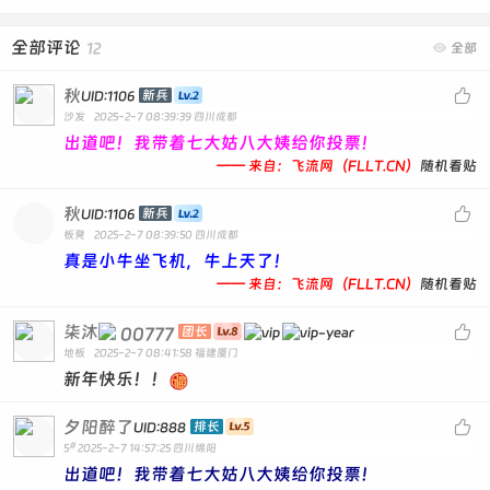
全部评论
12

全部
秋

新兵
UID:1106
沙发
2025-2-7 08:39:39
四川成都
出道吧！我带着七大姑八大姨给你投票！
—— 来自：飞流网（FLLT.CN）
随机看贴
秋

新兵
UID:1106
板凳
2025-2-7 08:39:50
四川成都
真是小牛坐飞机，牛上天了！
—— 来自：飞流网（FLLT.CN）
随机看贴
柒沐

00777
团长
地板
2025-2-7 08:41:58
福建厦门
新年快乐！！
夕阳醉了

排长
UID:888
#
5
2025-2-7 14:57:25
四川绵阳
出道吧！我带着七大姑八大姨给你投票！