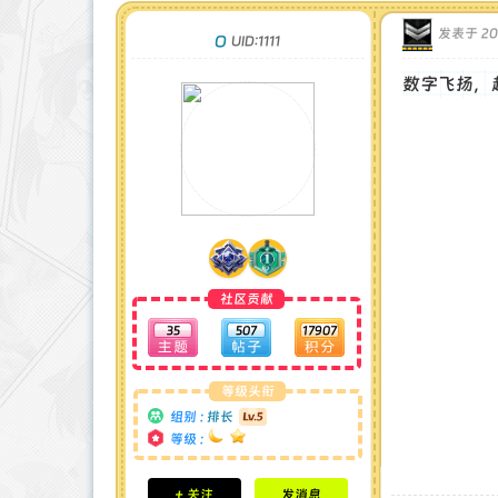
发表于 202
O
UID:1111
数字飞扬，
社区贡献
35
507
17907
等级头衔
组别 :
排长
等级 :
积分成就
+ 关注
发消息