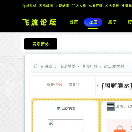
🎅挂件馆
🌟铭牌馆
✨️靓标库
🧚‍♂️名人堂
🦄宝可梦
🍎水果机
🥊猜拳
首页
社区
圈子
资
发布新帖
飞流论坛
»
社区
›
飞流村委
›
飞流广场
›
初二发大财
[闲聊灌水
查看:
596
|
回复:
5
发表于 202
爱
UID:920