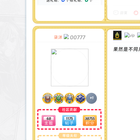
送礼物：
个
收礼物：
个
金币 : 0 枚
在线时间 : 1444 小时
注册时间 : 2024-11-30
回复
最后登录 : 2026-7-31
00777
柒沐
果然是不同
+1
社区贡献
68
1175
38755
等级头衔