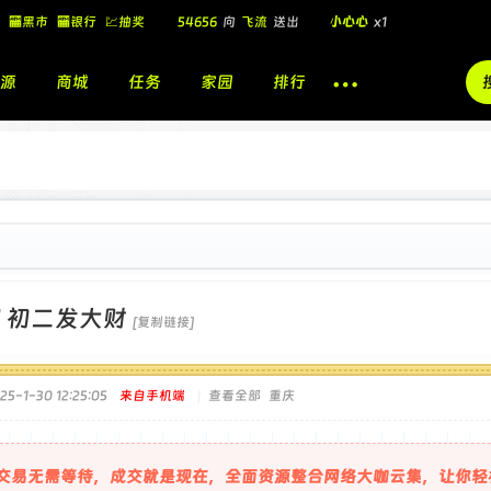
54656
向
飞流
送出
小心心
x1
🏧黑市
🏧银行
💹抽奖
飞流
向
北
送出
酷盖墨镜
x1
源
商城
任务
家园
排行
飞流
向
北
送出
酷盖墨镜
x1
🎁
飞流
向
北
送出
小心心
x1
]
初二发大财
[复制链接]
5-1-30 12:25:05
来自手机端
|
查看全部
重庆
交易无需等待，成交就是现在，全面资源整合网络大咖云集，让你轻