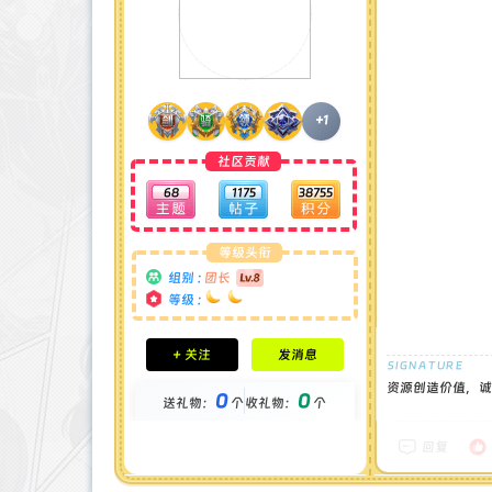
+1
社区贡献
68
1175
38755
等级头衔
组别 :
团长
等级 :
积分成就
+ 关注
发消息
钻石 : 1 颗
贡献 : 14194 点
资源创造价值，诚
0
0
送礼物：
个
收礼物：
个
金币 : 0 枚
在线时间 : 1444 小时
注册时间 : 2024-11-30
回复
最后登录 : 2026-7-31