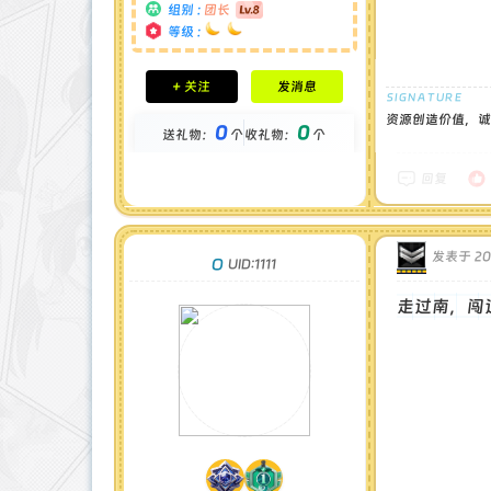
组别 :
团长
等级 :
积分成就
+ 关注
发消息
钻石 : 1 颗
贡献 : 14194 点
资源创造价值，诚
0
0
送礼物：
个
收礼物：
个
金币 : 0 枚
在线时间 : 1444 小时
注册时间 : 2024-11-30
回复
最后登录 : 2026-7-31
发表于 202
O
UID:1111
走过南，闯