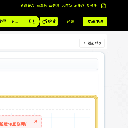
👮曝光台
📜淘帖
🧩导读
👛帮助
💰️钱包
💖关注
切
换

到
拍卖
登录
立即注册
宽
版
返回列表
×
松玩转互联网！