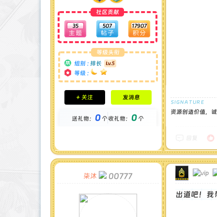
社区贡献
35
507
17907
等级头衔
组别 :
排长
等级 :
积分成就
+ 关注
发消息
钻石 : 1 颗
贡献 : 4426 点
资源创造价值，诚
0
0
送礼物：
个
收礼物：
个
金币 : 0 枚
在线时间 : 87 小时
注册时间 : 2024-12-22
回复
最后登录 : 2026-7-24
00777
柒沐
出道吧！我