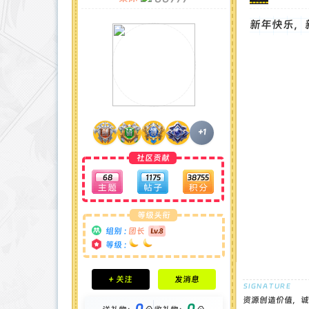
新年快乐，
+1
社区贡献
68
1175
38755
等级头衔
组别 :
团长
等级 :
积分成就
+ 关注
发消息
钻石 : 1 颗
贡献 : 14194 点
资源创造价值，诚
0
0