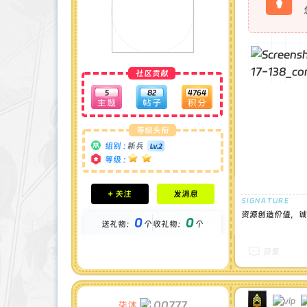
社区贡献
5
82
4764
等级头衔
组别 :
新兵
等级 :
积分成就
+ 关注
发消息
钻石 : 0 颗
贡献 : 1855 点
资源创造价值，诚
0
0
送礼物：
个
收礼物：
个
金币 : 0 枚
在线时间 : 22 小时
注册时间 : 2024-11-30
回复
最后登录 : 2025-7-5
00777
柒沐