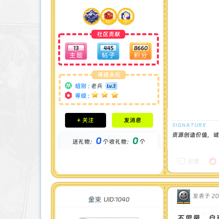
社区贡献
13
445
8660
等级头衔
组别 :
老兵
等级 :
积分成就
+ 关注
发消息
钻石 : 0 颗
贡献 : 2571 点
资源创造价值，诚
0
0
送礼物：
个
收礼物：
个
金币 : 0 枚
在线时间 : 75 小时
注册时间 : 2024-11-30
回复
最后登录 : 2026-6-11
发表于 2024
金東
UID:1040
不思量，自