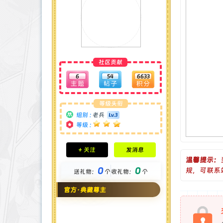
社区贡献
6
54
6633
等级头衔
组别 :
老兵
等级 :
积分成就
+ 关注
发消息
钻石 : 0 颗
温馨提示：
贡献 : 675 点
0
0
规，可联系
送礼物：
个
收礼物：
个
金币 : 0 枚
在线时间 : 207 小时
官方·典藏尊主
注册时间 : 2024-11-30
最后登录 : 2026-6-8