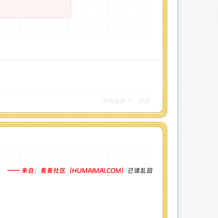
使用道具
举报
—— 来自：麦麦社区（HUMAIMAI.COM）
已读乱回