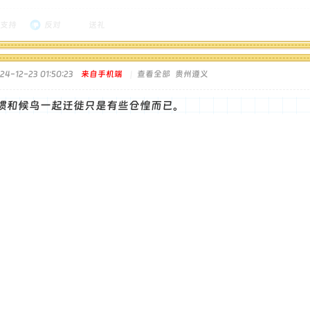
支持
反对
送礼
4-12-23 01:50:23
来自手机端
|
查看全部
贵州遵义
惯和候鸟一起迁徙只是有些仓惶而已。