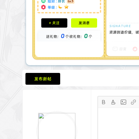
组别 :
排长
等级 :
积分成就
+ 关注
发消息
钻石 : 1 颗
贡献 : 4426 点
资源创造价值，诚
0
0
送礼物：
个
收礼物：
个
金币 : 0 枚
在线时间 : 87 小时
注册时间 : 2024-12-22
回复
最后登录 : 2026-7-24
发布新帖