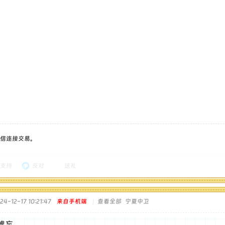
信连接交易。
支持
反对
送礼
-12-17 10:21:47
来自手机端
|
查看全部
宁夏中卫
难忘。