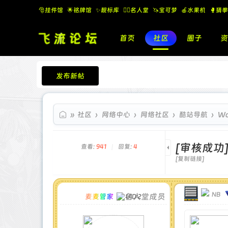
🎅挂件馆
🌟铭牌馆
✨️靓标库
🧚‍♂️名人堂
🦄宝可梦
🍎水果机
🥊猜拳
首页
社区
圈子
资
发布新帖
飞流论坛
»
社区
›
网络中心
›
网络社区
›
酷站导航
›
Wo
[审核成功
查看:
941
|
回复:
4
[复制链接]
NB
麦麦管家
UID:2