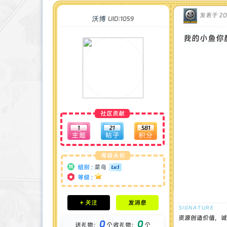
发表于 2024
沃博
UID:1059
我的小鱼你
社区贡献
1
21
581
等级头衔
组别 :
菜鸟
等级 :
积分成就
+ 关注
发消息
钻石 : 0 颗
贡献 : 355 点
资源创造价值，诚
0
0
送礼物：
个
收礼物：
个
金币 : 0 枚