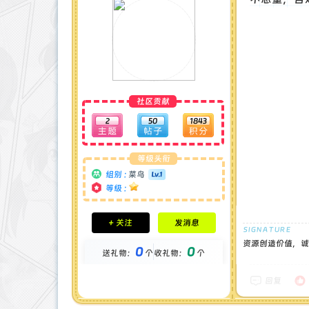
社区贡献
2
50
1843
等级头衔
组别 :
菜鸟
等级 :
积分成就
+ 关注
发消息
钻石 : 0 颗
贡献 : 89 点
资源创造价值，诚
0
0
送礼物：
个
收礼物：
个
金币 : 0 枚
在线时间 : 12 小时
注册时间 : 2024-12-16
回复
最后登录 : 2025-5-28