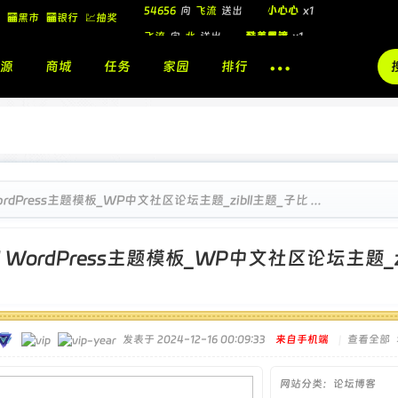
🏧黑市
🏧银行
💹抽奖
飞流
向
北
送出
酷盖墨镜
x1
飞流
向
北
送出
酷盖墨镜
x1
源
商城
任务
家园
排行
飞流
向
北
送出
小心心
x1
🎁
54656
向
飞流
送出
小心心
x1
rdPress主题模板_WP中文社区论坛主题_zibll主题_子比 ...
]
WordPress主题模板_WP中文社区论坛主题_
发表于 2024-12-16 00:09:33
来自手机端
|
查看全部
网站分类：论坛博客