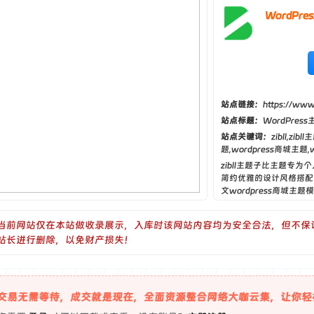
WordPr
站点链接：
https://www.
站点标题：
WordPre
站点关键词：
zibll,zi
题,wordpress商城主题,
坛主题,wordpress中文主
zibll主题子比主题专为
题,wordpresscms主题,w
简约优雅的设计风格搭配
文wordpress商城主题
板。
当前网站仅在本站做收录展示，入库时该网站内容均为安全合法，但不保
站长进行删除，以免财产损失！
交易无需等待，成交就是现在，全面资源整合网络大咖云集，让你轻