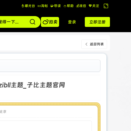
👮曝光台
📜淘帖
🧩导读
👛帮助
💰️钱包
💖关注
切
换

到
拍卖
登录
立即注册
宽
版
返回列表
zibll主题_子比主题官网
北京