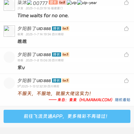
柒沐

00777
团长
沙发
2025-1-6 23:19:16
福建厦门
Time waits for no one.
夕阳醉了

排长
UID:888
板凳
2025-1-7 14:19:54
四川绵阳
瞧瞧
夕阳醉了

排长
UID:888
地板
2025-1-8 15:06:35
四川绵阳
紫v
夕阳醉了

排长
UID:888
#
5
2025-1-13 12:32:39
四川绵阳
不服天，不服地，就服大佬这实力！
—— 来自：麦麦（HUMAIMAI.COM）
随机看贴
前往飞流灵通APP，更多精彩不再错过！