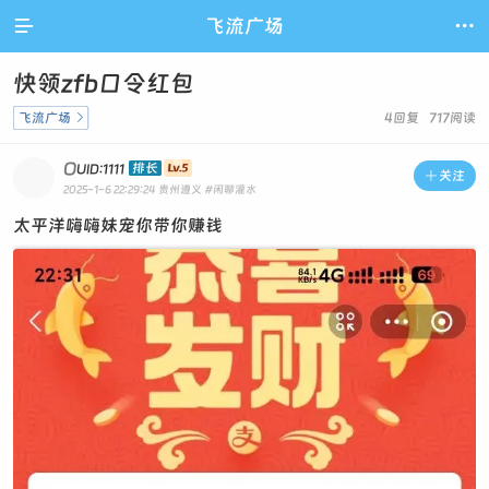

飞流广场

快领zfb口令红包
飞流广场

4回复 717阅读
O
排长
UID:1111

关注
2025-1-6 22:29:24
贵州遵义
#闲聊灌水
太平洋嗨嗨妹宠你带你赚钱