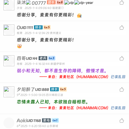
柒沐

00777
团长
沙发
2025-1-4 09:06:40
福建厦门
感谢分享，麦麦有你更精彩！
O

排长
UID:1111
板凳
2025-1-4 12:34:29
贵州遵义
感谢分享，麦麦有你更精彩！
四哥

老兵
UID:44
地板
2025-1-4 16:32:44
新疆伊犁州
弱小和无知，都不是生存的障碍，傲慢才是。
—— 来自：麦麦社区（HUMAIMAI.COM）
已读乱回
夕阳醉了

排长
UID:888
#
5
2025-1-5 00:13:05
四川绵阳江油
恋情未露人已知，本欲独自暗相思。
—— 来自：麦麦社区（HUMAIMAI.COM）
已读乱回
Aoki

菜鸟
UID:1168
#
6
2025-1-6 20:55:40
山东聊城