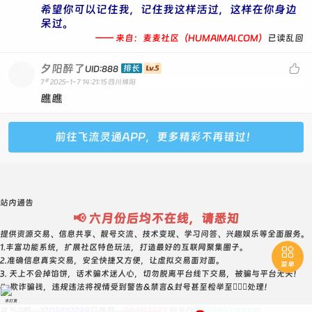
希望你可以记住我，记住我这样活过，这样在你身边
呆过。
—— 来自：麦麦社区（HUMAIMAI.COM）
已读乱回
夕阳醉了

排长
UID:888
#
7
2025-1-7 14:21:15
四川绵阳
瞧瞧
前往飞流灵通APP，更多精彩不再错过！
站内通告
📢 六月份后均不在线，请悉知
提供资源交易、信息共享、靓号交流、技术变现、学习问答、兴趣娱乐等全面服务。
1.丰富功能系统，扩展社区特色玩法，打造最好的互联网聚集圈子。

2.准确信息真实交易，安全快捷又方便，让虚拟交易面对面。
菜单
3. 天上不会掉馅饼，话术骗术迷人心，切勿脱离平台线下交易，被骗与平台无关！
4. 欺诈骗钱，违规违法将视情受到警告&禁言&封号甚至检举至👮🏻‍♀️处理！
求打赏
官方Q群：
1003810038
钉推群：
BAYR2383
站长QQ：
3388700000