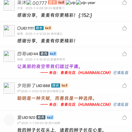
柒沐

00777
团长
沙发
2025-1-4 08:58:02
福建厦门
感谢分享，麦麦有你更精彩！{:152:}
O

排长
UID:1111
板凳
2025-1-4 12:33:34
贵州遵义
感谢分享，麦麦有你更精彩！
四哥

老兵
UID:44
地板
2025-1-4 16:35:22
新疆伊犁州
让美丽的夜空带我们踏过平庸。
—— 来自：麦麦社区（HUMAIMAI.COM）
已读乱回
夕阳醉了

排长
UID:888
#
5
2025-1-5 00:13:29
四川绵阳江油
聪明是一种天赋，而善良是一种选择。
—— 来自：麦麦社区（HUMAIMAI.COM）
已读乱回
爱

新兵
UID:920
#
6
2025-1-7 09:40:18
四川成都
我的辫子长在头上，诸君的辫子长在心里。