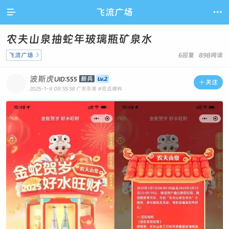

飞流广场

农夫山泉抽蛇年玻璃瓶矿泉水
飞流广场

6回复 898阅读
波斯虎
新兵
UID:555

关注
2025-1-4 08:55:38
广东东莞
#吃瓜爆料