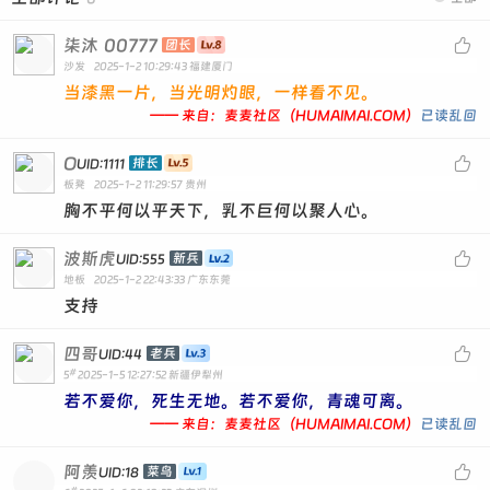
柒沐
00777

团长
沙发
2025-1-2 10:29:43
福建厦门
当漆黑一片，当光明灼眼，一样看不见。
—— 来自：麦麦社区（HUMAIMAI.COM）
已读乱回
O

排长
UID:1111
板凳
2025-1-2 11:29:57
贵州
胸不平何以平天下，乳不巨何以聚人心。
波斯虎

新兵
UID:555
地板
2025-1-2 22:43:33
广东东莞
支持
四哥

老兵
UID:44
#
5
2025-1-5 12:27:52
新疆伊犁州
若不爱你，死生无地。若不爱你，青魂可离。
—— 来自：麦麦社区（HUMAIMAI.COM）
已读乱回
阿羡

菜鸟
UID:18