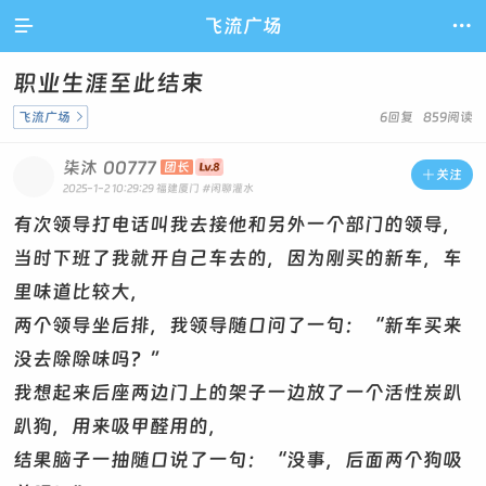

飞流广场

职业生涯至此结束
飞流广场

6回复 859阅读
柒沐
00777
团长

关注
2025-1-2 10:29:29
福建厦门
#闲聊灌水
有次领导打电话叫我去接他和另外一个部门的领导，
当时下班了我就开自己车去的，因为刚买的新车，车
里味道比较大，
两个领导坐后排，我领导随口问了一句：“新车买来
没去除除味吗？”
我想起来后座两边门上的架子一边放了一个活性炭趴
趴狗，用来吸甲醛用的，
结果脑子一抽随口说了一句：“没事，后面两个狗吸