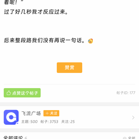
着呢！”
过了好几秒我才反应过来。
后来整段路我们没有再说一句话。
赞赏

点赞这个帖子
帖子ID: 177
飞流广场

关注

主题: 500 帖子: 3753
关注:
25
全部评论
6

全部