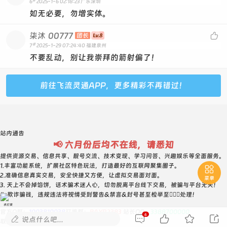
#
6
2025-1-6 02:18:23
广东深圳
如无必要，勿增实体。
柒沐
00777

团长
#
7
2025-1-29 07:24:40
福建泉州
不要乱动，别让我崇拜的箭射偏了！
前往飞流灵通APP，更多精彩不再错过！
站内通告
📢 六月份后均不在线，请悉知
提供资源交易、信息共享、靓号交流、技术变现、学习问答、兴趣娱乐等全面服务。
1.丰富功能系统，扩展社区特色玩法，打造最好的互联网聚集圈子。

2.准确信息真实交易，安全快捷又方便，让虚拟交易面对面。
菜单
3. 天上不会掉馅饼，话术骗术迷人心，切勿脱离平台线下交易，被骗与平台无关！
4. 欺诈骗钱，违规违法将视情受到警告&禁言&封号甚至检举至👮🏻‍♀️处理！
求打赏
官方Q群：
1003810038
钉推群：
BAYR2383
站长QQ：
3388700000
6





说点什么吧...
取消