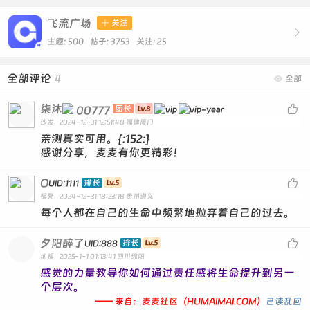
飞流广场

关注

主题: 500 帖子: 3753
关注:
25
全部评论
4

全部
柒沐

00777
团长
沙发
2024-12-31 12:51:48
福建厦门
亲测真实可用。{:152:}
感谢分享，麦麦有你更精彩！
O

排长
UID:1111
板凳
2024-12-31 18:23:18
贵州遵义
每个人都在自己的生命中频繁地抛弃着自己的过去。
夕阳醉了

排长
UID:888
地板
2025-1-1 01:13:41
四川绵阳
感觉的力量教导你如何通过责任感将生命提升到另一
个层次。
—— 来自：麦麦社区（HUMAIMAI.COM）
已读乱回