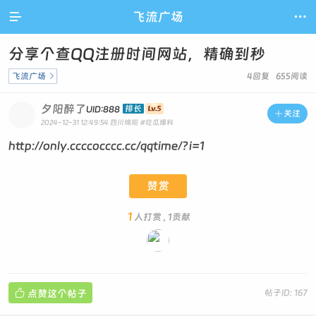

飞流广场

分享个查QQ注册时间网站，精确到秒
飞流广场

4回复 655阅读
夕阳醉了
排长
UID:888

关注
2024-12-31 12:49:54
四川绵阳
#吃瓜爆料
http://only.ccccocccc.cc/qqtime/?i=1
赞赏
1
人打赏 , 1贡献

点赞这个帖子
帖子ID: 167