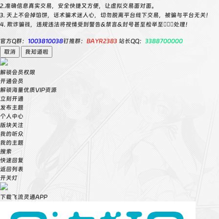
2.准确信息真实交易，安全快捷又方便，让虚拟交易面对面。
3. 天上不会掉馅饼，话术骗术迷人心，切勿脱离平台线下交易，被骗与平台无关！
4. 欺诈骗钱，违规违法将视情受到警告&禁言&封号甚至检举至👮🏻‍♀️处理！
官方Q群：
1003810038
钉推群：
BAYR2383
站长QQ：
3388700000
取消
我知道啦
解锁会员权限
开通会员
解锁海量优质VIP资源
立刻开通
发布主题
个人中心
版块关注
我的听众
我的主题
搜索
快速回复
返回列表
开关灯
下载飞流灵通APP