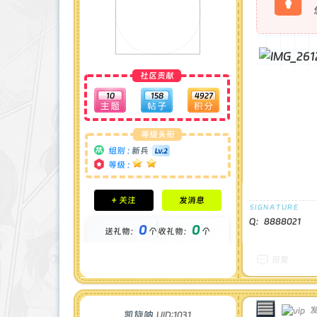
社区贡献
10
158
4927
等级头衔
组别 :
新兵
等级 :
积分成就
+ 关注
发消息
钻石 : 0 颗
贡献 : 8025 点
Q：8888021
0
0
送礼物：
个
收礼物：
个
金币 : 0 枚
在线时间 : 55 小时
注册时间 : 2024-11-30
回复
最后登录 : 2026-6-29
发
凯旋呐
UID:1031