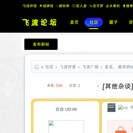
🎅挂件馆
🌟铭牌馆
✨️靓标库
🧚‍♂️名人堂
🦄宝可梦
🍎水果机
🥊猜拳
首页
社区
圈子
资
发布新帖
飞流论坛
»
社区
›
飞流村委
›
飞流广场
›
丢丢。 喜欢的d
[其他杂谈
查看:
586
|
回复:
2
发
忆白
UID:88