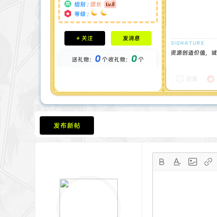
组别 :
团长
等级 :
积分成就
+ 关注
发消息
钻石 : 1 颗
贡献 : 14194 点
资源创造价值，诚
0
0
送礼物：
个
收礼物：
个
金币 : 0 枚
在线时间 : 1444 小时
注册时间 : 2024-11-30
回复
最后登录 : 2026-7-31
发布新帖