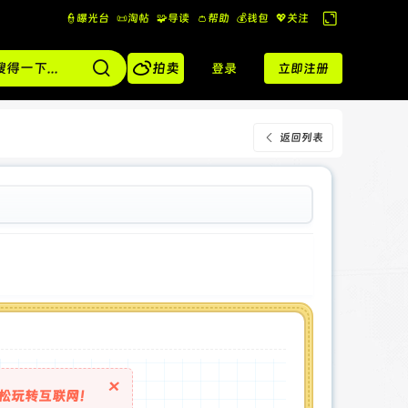
👮曝光台
📜淘帖
🧩导读
👛帮助
💰️钱包
💖关注
切
换

到
拍卖
登录
立即注册
宽
版
返回列表
×
松玩转互联网！