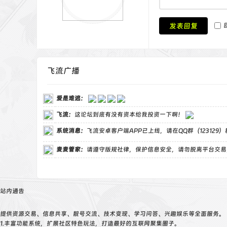
发表回复
飞流广播
爱是难逃
：
飞流
：
这论坛到底有没有资本给我投资一下啊！
系统消息：
飞流安卓客户端APP已上线，请在QQ群（123129
麦麦管家
：
请遵守版规社律，保护信息安全，请勿脱离平台交易
站内通告
提供资源交易、信息共享、靓号交流、技术变现、学习问答、兴趣娱乐等全面服务。
1.丰富功能系统，扩展社区特色玩法，打造最好的互联网聚集圈子。