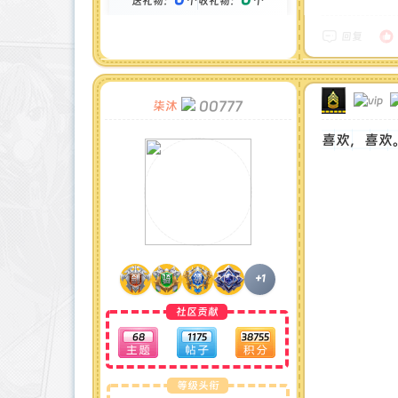
送礼物：
个
收礼物：
个
金币 : 0 枚
在线时间 : 1105 小时
注册时间 : 2024-12-15
回复
最后登录 : 2026-6-11
00777
柒沐
喜欢，喜欢
+1
社区贡献
68
1175
38755
等级头衔