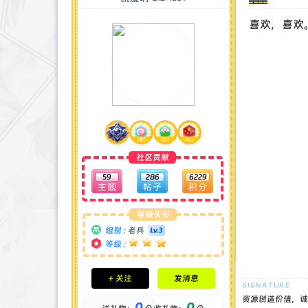
喜欢，喜欢
社区贡献
59
286
6229
等级头衔
组别 :
老兵
等级 :
积分成就
+ 关注
发消息
钻石 : 1 颗
贡献 : 3655 点
资源创造价值，诚
0
0