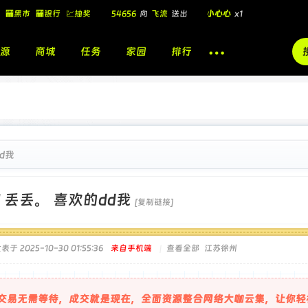
54656
向
飞流
送出
小心心
x1
🏧黑市
🏧银行
💹抽奖
飞流
向
北
送出
酷盖墨镜
x1
源
商城
任务
家园
排行
飞流
向
北
送出
酷盖墨镜
x1
🎁
飞流
向
北
送出
小心心
x1
d我
]
丢丢。 喜欢的dd我
[复制链接]
表于 2025-10-30 01:55:36
来自手机端
|
查看全部
江苏徐州
交易无需等待，成交就是现在，全面资源整合网络大咖云集，让你轻