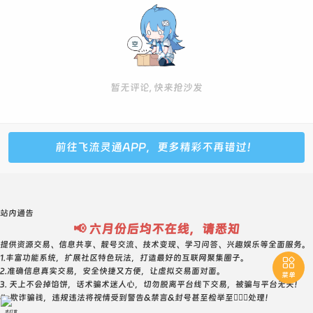
暂无评论, 快来抢沙发
前往飞流灵通APP，更多精彩不再错过！
站内通告
📢 六月份后均不在线，请悉知
提供资源交易、信息共享、靓号交流、技术变现、学习问答、兴趣娱乐等全面服务。
1.丰富功能系统，扩展社区特色玩法，打造最好的互联网聚集圈子。

2.准确信息真实交易，安全快捷又方便，让虚拟交易面对面。
菜单
3. 天上不会掉馅饼，话术骗术迷人心，切勿脱离平台线下交易，被骗与平台无关！
4. 欺诈骗钱，违规违法将视情受到警告&禁言&封号甚至检举至👮🏻‍♀️处理！
求打赏