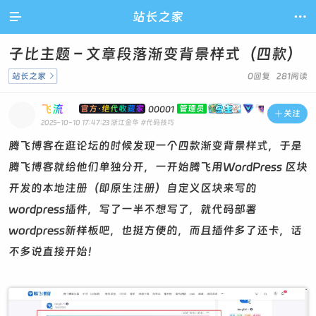

站长之家

子比主题 – 文章段落渐变背景样式（四款）
站长之家

0回复 281阅读
飞流
官方·绝代收藏家
管理员
00001

关注
2025-10-10 17:47:23
浙江金华
#代码技巧
腾飞博客在逛论坛的时候发现一个四款渐变背景样式，于是
腾飞博客就给他们单独分开，一开始腾飞用WordPress 区块
开发的本地注册（即原生注册）自定义区块来写的
wordpress插件，写了一半不想写了，就代码部署
wordpress新样板吧，也挺方便的，而且插件多了还卡，话
不多说直接开始！