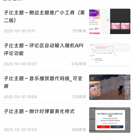
color: white;
display: flex;
子比主题 – 侧边主题推广小工具（第
flex-direction: column;
二版）
transition: all 0.3s ease;
}
2025-10-10 19:11
757阅读
.minimized .meting-player-main {
子比主题 – 评论区自动输入随机API
height: 50px;
评论功能
width: 50px;
border-radius: 50%;
2025-10-10 19:07
476阅读
display: flex;
align-items: center;
子比主题 – 音乐播放器代码版_可全
justify-content: center;
屏
}
2025-10-10 19:04
372阅读
.meting-album-cover {
display: none;
子比主题 – 倒计时弹窗美化样式
width: 40px;
height: 40px;
border-radius: 50%;
2025-10-10 19:00
385阅读
object-fit: cover;