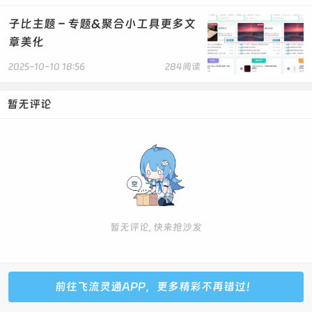
animation: meting-rotate 10s linear
infinite;
子比主题 – 专题&聚合小工具更多文
animation-play-state: paused;
章美化
}
2025-10-10 18:56
284阅读
.minimized .meting-album-cover {
display: block;
暂无评论
}
.playing .meting-album-cover {
animation-play-state: running;
}
@keyframes meting-rotate {
100% {
transform: rotate(360deg);
暂无评论, 快来抢沙发
}
}
.meting-player-header {
前往飞流灵通APP，更多精彩不再错过！
display: flex;