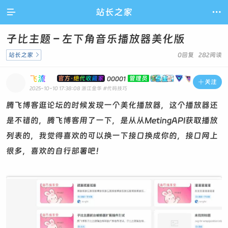

站长之家

子比主题 – 左下角音乐播放器美化版
站长之家

0回复 282阅读
飞流
官方·绝代收藏家
管理员
00001

关注
2025-10-10 17:38:08
浙江金华
#代码技巧
腾飞博客逛论坛的时候发现一个美化播放器，这个播放器还
是不错的，腾飞博客用了一下，是从从MetingAPI获取播放
列表的，我觉得喜欢的可以换一下接口换成你的，接口网上
很多，喜欢的自行部署吧！