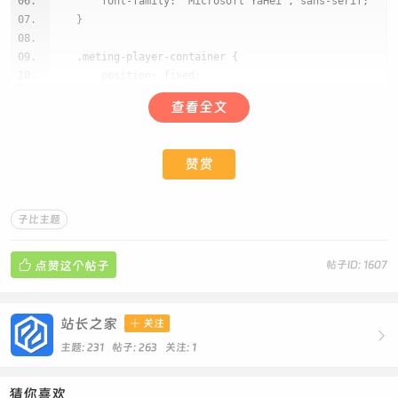
font-family: 'Microsoft YaHei', sans-serif;
}
.meting-player-container {
position: fixed;
left: 20px;
查看全文
bottom: 70px;
z-index: 1000;
width: 360px;
赞赏
transition: all 0.3s ease;
}
子比主题
.meting-player-container.minimized {
width: 50px;
height: 50px;

点赞这个帖子
帖子ID: 1607
}
.meting-player-main {
站长之家

关注

background: rgba(60, 66, 64, 0.9);
主题: 231 帖子: 263
关注:
1
border-radius: 12px;
overflow: hidden;
猜你喜欢
box-shadow: 0 5px 15px rgba(0, 0, 0, 0.3);