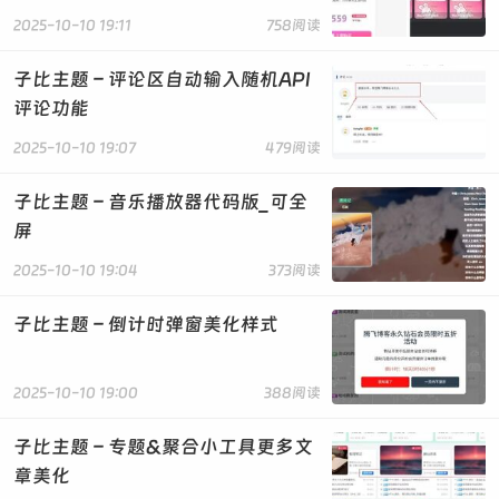
transition: border-color 0.2s, box-shadow 0.2s;
2025-10-10 19:11
758阅读
}
#TFSO_keyword:focus {
子比主题 – 评论区自动输入随机API
border-color: #2e8b0e;
评论功能
box-shadow: 0 0 0 2px #e6f9e6;
background-color: #fff;
2025-10-10 19:07
479阅读
outline: none;
}
子比主题 – 音乐播放器代码版_可全
#TFSO_keyword::placeholder {
屏
color: #bbb;
opacity: 1;
2025-10-10 19:04
373阅读
}
#TFSO_submit {
子比主题 – 倒计时弹窗美化样式
width: 120px;
height: 45px;
line-height: 45px;
2025-10-10 19:00
388阅读
border: none;
color: #fff;
background: linear-gradient(90deg, #3FB30E 60%,
子比主题 – 专题&聚合小工具更多文
#2e8b0e 100%);
章美化
font-weight: bold;