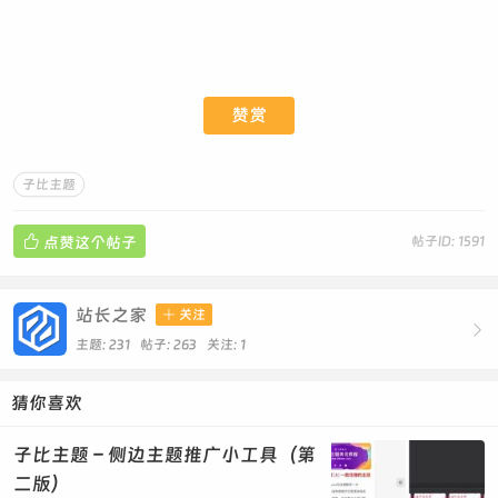
margin: 0;
padding: 0;
display: flex;
align-items: center;
justify-content: center;
赞赏
width: 100%;
}
#TFSO_keyword {
子比主题
width: 100%;
max-width: 520px;
height: 45px;

点赞这个帖子
帖子ID: 1591
line-height: 45px;
font: 16px "Arial", "Microsoft YaHei", sans-
serif;
站长之家

关注

padding: 0 16px 0 16px;
主题: 231 帖子: 263
关注:
1
margin-right: 12px;
border: 2px solid #3EAF0E;
猜你喜欢
border-radius: 20px;
background: #f9f9f9
url(https://www.tfbkw.com/favicon.ico) no-repeat
子比主题 – 侧边主题推广小工具（第
right 12px center;
二版）
background-size: 24px 24px;