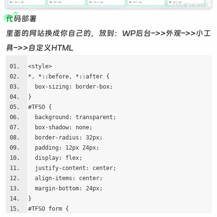
代码部署
里面的网站换成你自己的，放到：WP后台–>>外观–>>小工
具–>>自定义HTML
<style>
*, *::before, *::after {
box-sizing: border-box;
}
#TFSO {
background: transparent;
box-shadow: none;
border-radius: 32px;
padding: 12px 24px;
display: flex;
justify-content: center;
align-items: center;
margin-bottom: 24px;
}
#TFSO form {