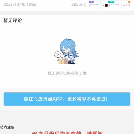
font-size: 16px;
2025-10-10 18:56
285阅读
border-radius: 20px;
padding: 0 18px;
暂无评论
cursor: pointer;
transition: background 0.2s, box-shadow 0.2s;
box-shadow: 0 2px 8px rgba(63,179,14,0.08);
}
#TFSO_submit:hover {
background: linear-gradient(90deg, #2e8b0e 60%,
#3FB30E 100%);
box-shadow: 0 4px 16px rgba(63,179,14,0.16);
}
暂无评论, 快来抢沙发
@media (max-width: 600px) {
#TFSO {
padding: 8px 8px;
border-radius: 0;
前往飞流灵通APP，更多精彩不再错过！
}
#TFSO_keyword {
max-width: 160px;
font-size: 14px;
站内通告
padding: 0 8px 0 8px;
📢 六月份后均不在线，请悉知