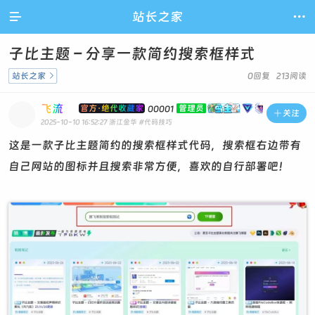

站长之家

子比主题 – 分享一款简约搜索框样式
站长之家

0回复 213阅读
飞流
官方·绝代收藏家
管理员
00001

关注
2025-10-10 16:52:27
浙江金华
#代码技巧
这是一款子比主题简约的搜索框样式代码，搜索框右边带有
自己网站的图标并且搜索非常方便，喜欢的自行部署吧！