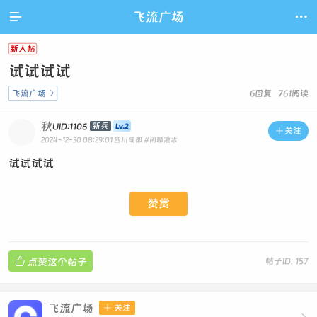

飞流广场

新人帖
试试试试
飞流广场

6回复 761阅读
秋
新兵
UID:1106

关注
2024-12-30 08:29:01
四川成都
#闲聊灌水
试试试试
赞赏

点赞这个帖子
帖子ID: 157
飞流广场

关注