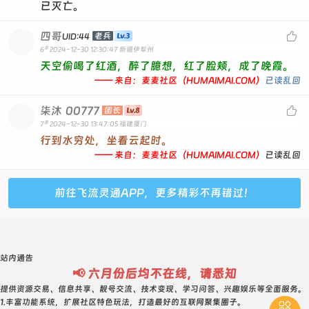
已灭亡。
四哥

老兵
UID:44
#
6
2024-12-30 12:30:47
新疆伊犁州
天空偷喝了红酒，醉了臆想，红了脸颊，成了晚霞。
—— 来自：麦麦社区（HUMAIMAI.COM）
已读乱回
柒沐
00777

团长
#
7
2024-12-30 13:47:05
福建厦门
行到水穷处，坐看云起时。
—— 来自：麦麦社区（HUMAIMAI.COM）
已读乱回
前往飞流灵通APP，更多精彩不再错过！
站内通告
📢 六月份后均不在线，请悉知
提供资源交易、信息共享、靓号交流、技术变现、学习问答、兴趣娱乐等全面服务。
1.丰富功能系统，扩展社区特色玩法，打造最好的互联网聚集圈子。
