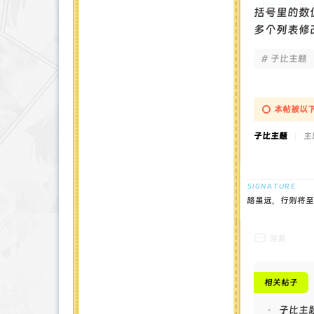
括号里的数
多个列表修
# 子比主题
本帖被以下
子比主题
|
主题
路虽远，行则将至
回复
相关帖子
•
子比主