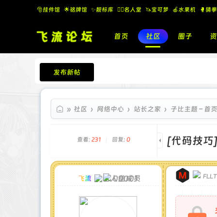
🎅挂件馆
🌟铭牌馆
✨️靓标库
🧚‍♂️名人堂
🦄宝可梦
🍎水果机
🥊猜拳
首页
社区
圈子
资
发布新帖
飞流论坛
»
社区
›
网络中心
›
站长之家
›
子比主题 – 首
[代码技巧
查看:
231
|
回复:
0
FLL
00001
飞流