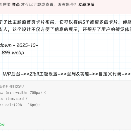
您需要
登录
才可以下载或查看，没有账号？
立即注册
于子比主题的首页卡片布局，它可以容纳5个或更多的卡片。你
引人。这个设计不仅方便了信息的展示，还提升了用户的视觉体
WP后台->>Zibll主题设置->>全局&功能->>自定义代码->
章卡片排列X5*/
ia (min-width: 700px) {
ts-item.card {
h: calc(20% - 16px);
代码