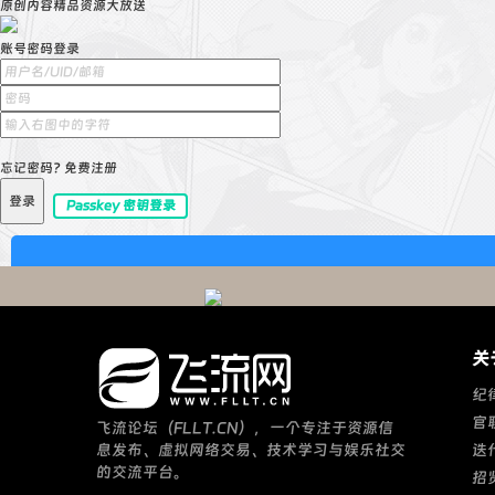
原创内容精品资源大放送
账号密码登录
忘记密码?
免费注册
登录
Passkey 密钥登录
关
纪
官
飞流论坛（FLLT.CN），一个专注于资源信
息发布、虚拟网络交易、技术学习与娱乐社交
迭
的交流平台。
招