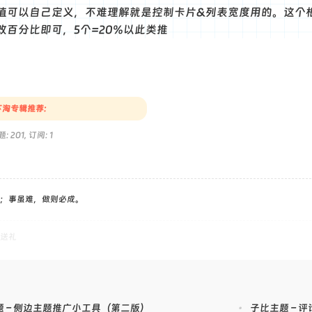
值可以自己定义，不难理解就是控制卡片&列表宽度用的。这个
改百分比即可，5个=20%以此类推
淘专辑推荐:
: 201, 订阅: 1
；事虽难，做则必成。
送礼
题 – 侧边主题推广小工具（第二版）
•
子比主题 – 