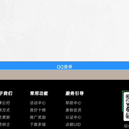
QQ登录
于我们
常用功能
服务引导
律公约
活动中心
帮助中心
联方式
竞价十榜
麦粉会员
代更新
推广奖励
认证中心
贤纳士
下载多端
点靓UID
站