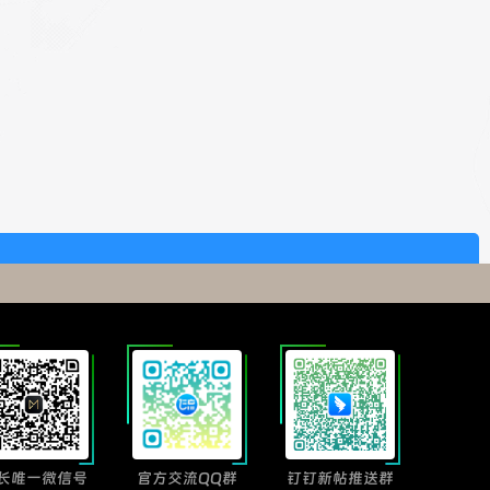
长唯一微信号
官方交流QQ群
钉钉新帖推送群