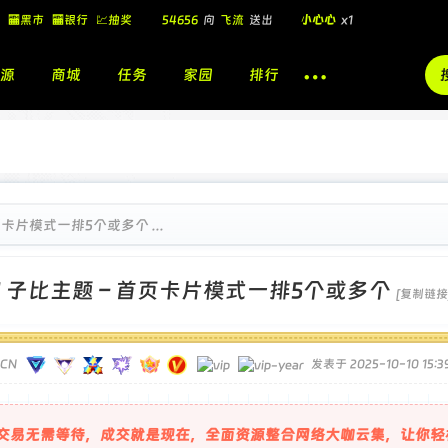
54656
向
飞流
送出
小心心
x1
🏧黑市
🏧银行
💹抽奖
飞流
向
北
送出
酷盖墨镜
x1
飞流
向
北
送出
酷盖墨镜
x1
源
商城
任务
家园
排行
🎁
飞流
向
北
送出
小心心
x1
页卡片模式一排5个或多个 ...
]
子比主题 – 首页卡片模式一排5个或多个
[复制链接
TCN
发表于 2025-10-10 15:39
交易无需等待，成交就是现在，全面资源整合网络大咖云集，让你轻