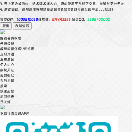
3. 天上不会掉馅饼，话术骗术迷人心，切勿脱离平台线下交易，被骗与平台无关！
4. 欺诈骗钱，违规违法将视情受到警告&禁言&封号甚至检举至👮🏻‍♀️处理！
官方Q群：
1003810038
钉推群：
BAYR2383
站长QQ：
3388700000
取消
我知道啦
解锁会员权限
开通会员
解锁海量优质VIP资源
立刻开通
发布主题
个人中心
版块关注
我的听众
我的主题
搜索
快速回复
返回列表
开关灯
下载飞流灵通APP