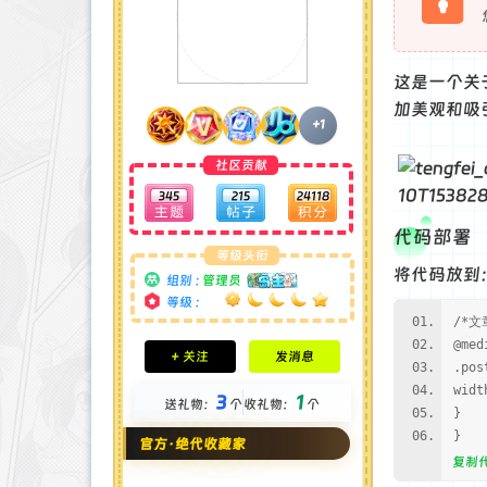
这是一个关
加美观和吸
+1
社区贡献
345
215
24118
代码部署
等级头衔
将代码放到：
组别 :
管理员
等级 :
/*文
积分成就
@med
+ 关注
发消息
钻石 : 185 颗
.pos
贡献 : 14106 点
widt
3
1
送礼物：
个
收礼物：
个
金币 : 4 枚
}
在线时间 : 1951 小时
}
官方·绝代收藏家
注册时间 : 2024-11-22
复制
最后登录 : 2026-8-4