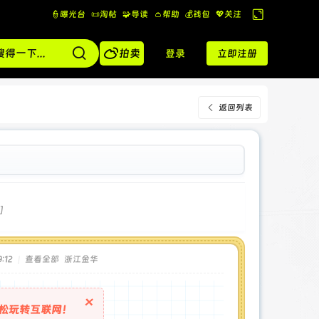
👮曝光台
📜淘帖
🧩导读
👛帮助
💰️钱包
💖关注
切
换

到
拍卖
登录
立即注册
宽
版
返回列表
]
:12
|
查看全部
浙江金华
×
松玩转互联网！