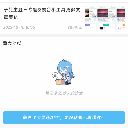
background: linear-gradient(#ff9800,
transparent) !important;
子比主题 – 专题&聚合小工具更多文
}
章美化
.article-content .wp-posts-content h1::before {
2025-10-10 18:56
284阅读
height: 35px !important;
width: 35px !important;
暂无评论
}
.article-content .wp-posts-content h2::before {
height: 30px !important;
width: 30px !important;
}
.article-content .wp-posts-content h3::before {
height: 25px !important;
暂无评论, 快来抢沙发
width: 25px !important;
}
.article-content .wp-posts-content h2::after,
前往飞流灵通APP，更多精彩不再错过！
.article-content .wp-posts-content h1::after,
.article-content .wp-posts-content h3::after {