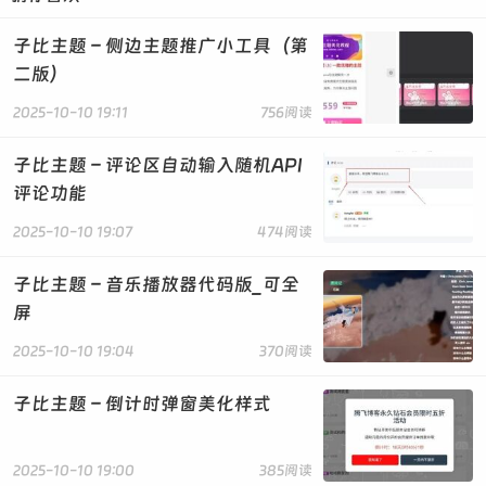
opacity: 0.6 !important;
border-radius: 50% !important;
子比主题 – 侧边主题推广小工具（第
top: -5px !important;
二版）
left: -10px !important;
z-index: 1;
2025-10-10 19:11
756阅读
}
子比主题 – 评论区自动输入随机API
.article-content .wp-posts-content h1::before,
评论功能
.article-content .wp-posts-content h1::after {
background: linear-gradient(#409eff,
2025-10-10 19:07
474阅读
transparent) !important;
}
子比主题 – 音乐播放器代码版_可全
.article-content .wp-posts-content h2::before,
屏
.article-content .wp-posts-content h2::after {
2025-10-10 19:04
370阅读
background: linear-gradient(#00ff62,
transparent) !important;
}
子比主题 – 倒计时弹窗美化样式
.article-content .wp-posts-content h3::before,
.article-content .wp-posts-content h3::after {
2025-10-10 19:00
385阅读