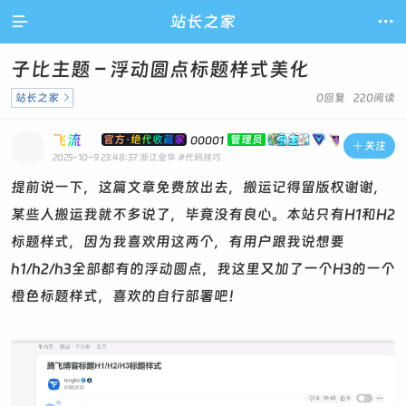

站长之家

子比主题 – 浮动圆点标题样式美化
站长之家

0回复 220阅读
飞流
官方·绝代收藏家
管理员
00001

关注
2025-10-9 23:48:37
浙江金华
#代码技巧
提前说一下，这篇文章免费放出去，搬运记得留版权谢谢，
某些人搬运我就不多说了，毕竟没有良心。本站只有H1和H2
标题样式，因为我喜欢用这两个，有用户跟我说想要
h1/h2/h3全部都有的浮动圆点，我这里又加了一个H3的一个
橙色标题样式，喜欢的自行部署吧！