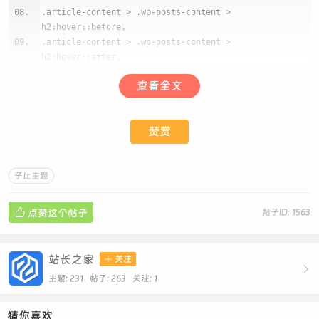
.article-content > .wp-posts-content >
h2:hover::before,
.article-content > .wp-posts-content >
h2:hover::after,
.article-content > .wp-posts-content >
查看全文
h1:hover::before,
.article-content > .wp-posts-content >
h1:hover::after,
赞赏
.article-content > .wp-posts-content >
h3:hover::before,
.article-content > .wp-posts-content >
子比主题
h3:hover::after {
transform: scale(1.2) !important;
transform-origin: center !important;

点赞这个帖子
帖子ID: 1563
transition: 0.4s;
}
站长之家

关注
.article-content .wp-posts-content h2::before,

主题: 231 帖子: 263
关注:
1
.article-content .wp-posts-content h1::before,
.article-content .wp-posts-content h3::before {
box-shadow: none !important;
猜你喜欢