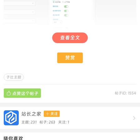
查看全文
赞赏
子比主题
视频下载

点赞这个帖子
帖子ID: 1554
视频自己访问一下链接自己下载一下！
https://www.tfbkw.com/wp-
content/uploads/2025/03/20250314023734318-蓝色矩
站长之家

关注

形循环跳动.mp4
主题: 231 帖子: 263
关注:
1
猜你喜欢