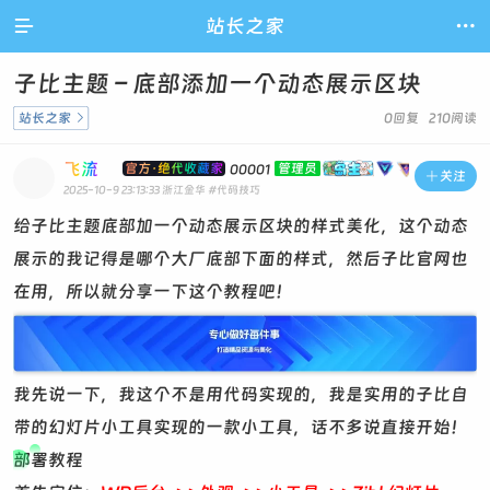

站长之家

子比主题 – 底部添加一个动态展示区块
站长之家

0回复 210阅读
飞流
官方·绝代收藏家
管理员
00001

关注
2025-10-9 23:13:33
浙江金华
#代码技巧
给子比主题底部加一个动态展示区块的样式美化，这个动态
展示的我记得是哪个大厂底部下面的样式，然后子比官网也
在用，所以就分享一下这个教程吧！
我先说一下，我这个不是用代码实现的，我是实用的子比自
带的幻灯片小工具实现的一款小工具，话不多说直接开始！
部署教程