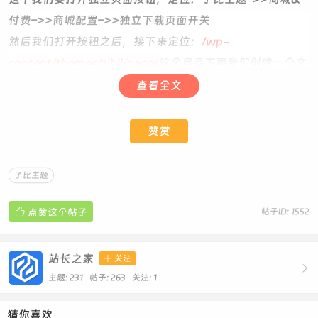
付费–>>商城配置–>>独立下载页面开关
然后我们打开按钮之后，接下来定位：
/wp-
content/themes/zibll/pages
这个目录下面我们创建一个文
件，那么这个文件的名字你随便，我建议正规点用：
查看全文
download.php
文件，将下面的代码放里面即可！
赞赏
<?php
子比主题
/**
* Template name: TF-资源下载

点赞这个帖子
帖子ID: 1552
* Description: TF-独立资源下载页面
*/
站长之家

关注
if (empty($_GET['post'])) {

get_header();
主题: 231 帖子: 263
关注:
1
get_template_part('template/content-404');
get_footer();
猜你喜欢