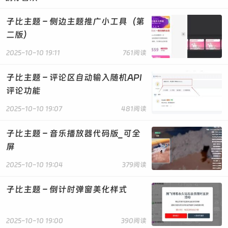
exit;
}
子比主题 – 侧边主题推广小工具（第
get_header();
$post_id = $_GET['post'];
二版）
2025-10-10 19:11
761阅读
function zibpay_get_down_html($post_id)
{
$pay_mate = get_post_meta($post_id,
子比主题 – 评论区自动输入随机API
'posts_zibpay', true);
评论功能
$html = '';
if (empty($pay_mate['pay_type']) ||
2025-10-10 19:07
481阅读
empty($pay_mate['pay_type']) ||
$pay_mate['pay_type'] != '2') {
子比主题 – 音乐播放器代码版_可全
return get_template_part('template/content-
屏
404');
};
2025-10-10 19:04
379阅读
//文章略缩图
子比主题 – 倒计时弹窗美化样式
$thumbnail = zib_post_thumbnail('full', '', true,
$post_id);
2025-10-10 19:00
390阅读
// 查询是否已经购买