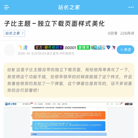

站长之家

子比主题 – 独立下载页面样式美化
站长之家

0回复 226阅读
飞流
官方·绝代收藏家
管理员
00001

关注
2025-10-9 22:53:03
浙江金华
#代码技巧
这是子比主题自带的独立下载页面，我给他简单美化了一下，
回复
我觉得这个功能不错，在很早很早的时候我就搞了这个样式，并且
我看他很简约我加了一个弹窗，这个弹窗也是我写的，话不多说喜
欢的自行部署吧！