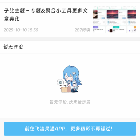
$paid_obj = zibpay_is_paid($post_id);
子比主题 – 专题&聚合小工具更多文
$posts_title = get_the_title($post_id) .
get_post_meta($post_id, 'subtitle', true);
章美化
$pay_title = !empty($pay_mate['pay_title']) ?
2025-10-10 18:56
287阅读
$pay_mate['pay_title'] : $posts_title;
$pay_doc = $pay_mate['pay_doc'];
$pay_details = $pay_mate['pay_details'];
暂无评论
$user_qx = zibpay_get_post_down_buts($pay_mate,
$paid_obj['paid_type'], $post_id);
if ($paid_obj) {
//已经购买直接显示下载盒子
$paid_name =
zibpay_get_paid_type_name($paid_obj['paid_type']);
$paid_name2 = '<badge class="img-badge left jb-
暂无评论, 快来抢沙发
red" style="z-index: 2;font-size: 12px;padding: 2px
10px;line-height: 1.4;" img-badge="" left=""><i
class="fa fa-check mr6" aria-hidden="true"></i>' .
$paid_name . '</badge>';
前往飞流灵通APP，更多精彩不再错过！
if($paid_name =='推广会员免费'||$paid_name =='代理
会员免费'){