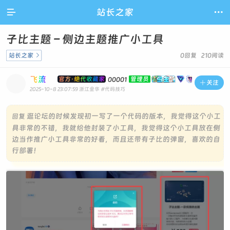

站长之家

子比主题 – 侧边主题推广小工具
站长之家

0回复 210阅读
飞流
官方·绝代收藏家
管理员
00001

关注
2025-10-8 23:07:59
浙江金华
#代码技巧
逛论坛的时候发现初一写了一个代码的版本，我觉得这个小工
回复
具非常的不错，我就给他封装了小工具，我觉得这个小工具放在侧
边当作推广小工具非常的好看，而且还带有子比的弹窗，喜欢的自
行部署！