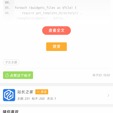
foreach ($widgets_files as $file) {
require get_template_directory() .
'/tengfei/widgets/' . $file;
}
复制代码
查看全文
赞赏
子比主题侧边推广.zip
子比主题
发布于 2025-10-8 23:07
2.46 KB
|
下载积分: 贡献 -50 点, 经验 1 值
检测资源

点赞这个帖子
帖子ID: 1530
关注作者后下载
站长之家

关注

主题: 231 帖子: 263
关注:
1
猜你喜欢