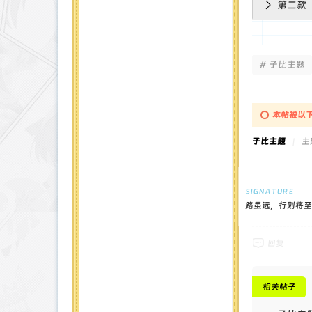
第二款
# 子比主题
本帖被以下
子比主题
|
主题
路虽远，行则将至
回复
相关帖子