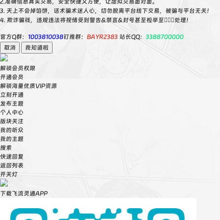
2.准确信息真实交易，安全快捷又方便，让虚拟交易面对面。
3. 天上不会掉馅饼，话术骗术迷人心，切勿脱离平台线下交易，被骗与平台无关！
4. 欺诈骗钱，违规违法将视情受到警告&禁言&封号甚至检举至👮🏻‍♀️处理！
官方Q群：
1003810038
钉推群：
BAYR2383
站长QQ：
3388700000
取消
我知道啦
解锁会员权限
开通会员
解锁海量优质VIP资源
立刻开通
发布主题
个人中心
版块关注
我的听众
我的主题
搜索
快速回复
返回列表
开关灯
下载飞流灵通APP