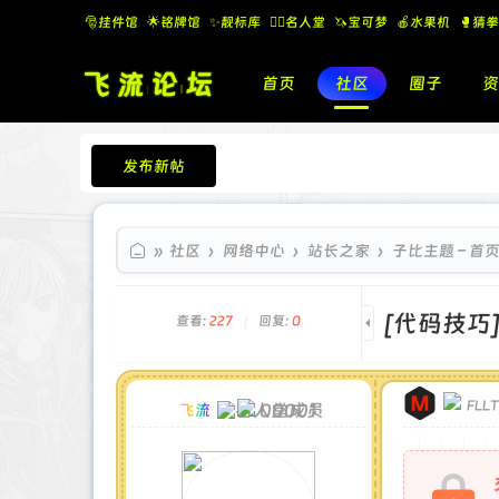
🎅挂件馆
🌟铭牌馆
✨️靓标库
🧚‍♂️名人堂
🦄宝可梦
🍎水果机
🥊猜拳
首页
社区
圈子
资
发布新帖
飞流论坛
»
社区
›
网络中心
›
站长之家
›
子比主题 – 首
[代码技巧
查看:
227
|
回复:
0
FLL
00001
飞流