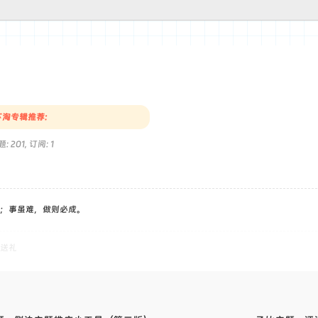
淘专辑推荐:
: 201, 订阅: 1
；事虽难，做则必成。
送礼