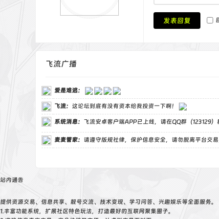
发表回复
飞流广播
爱是难逃
：
飞流
：
这论坛到底有没有资本给我投资一下啊！
系统消息：
飞流安卓客户端APP已上线，请在QQ群（123129
麦麦管家
：
请遵守版规社律，保护信息安全，请勿脱离平台交易
站内通告
提供资源交易、信息共享、靓号交流、技术变现、学习问答、兴趣娱乐等全面服务。
1.丰富功能系统，扩展社区特色玩法，打造最好的互联网聚集圈子。