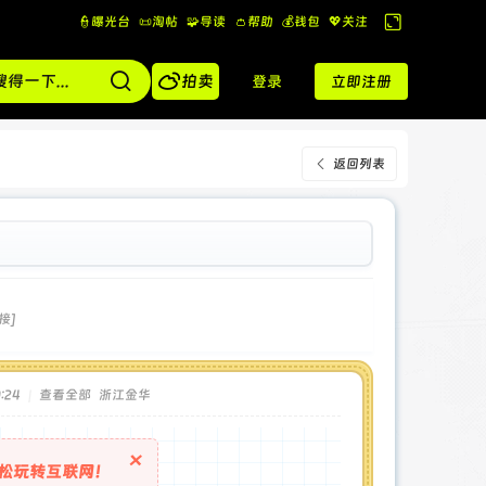
👮曝光台
📜淘帖
🧩导读
👛帮助
💰️钱包
💖关注
切
换

到
拍卖
登录
立即注册
宽
版
返回列表
接]
:24
|
查看全部
浙江金华
×
松玩转互联网！