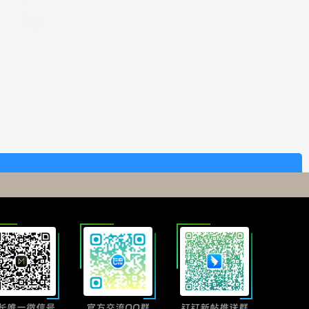
长唯一微信号
官方交流QQ群
钉钉新帖推送群