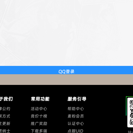
QQ登录
于我们
常用功能
服务引导
律公约
活动中心
帮助中心
联方式
竞价十榜
麦粉会员
代更新
推广奖励
认证中心
贤纳士
下载多端
点靓UID
站