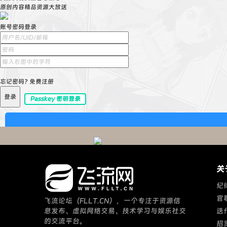
原创内容精品资源大放送
账号密码登录
忘记密码?
免费注册
登录
Passkey 密钥登录
关
纪
官
飞流论坛（FLLT.CN），一个专注于资源信
息发布、虚拟网络交易、技术学习与娱乐社交
迭
的交流平台。
招