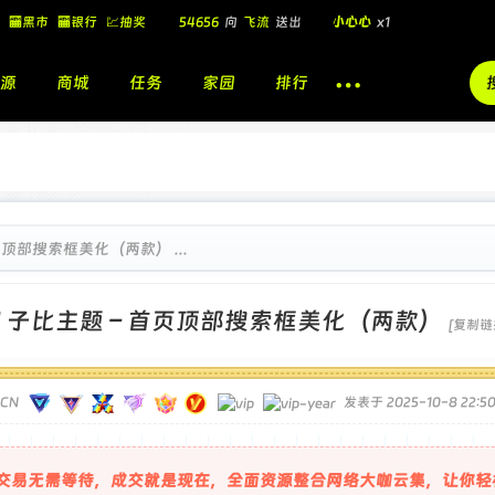
🏧黑市
🏧银行
💹抽奖
54656
向
飞流
送出
小心心
x1
飞流
向
北
送出
酷盖墨镜
x1
源
商城
任务
家园
排行
飞流
向
北
送出
酷盖墨镜
x1
🎁
飞流
向
北
送出
小心心
x1
页顶部搜索框美化（两款） ...
]
子比主题 – 首页顶部搜索框美化（两款）
[复制链
TCN
发表于 2025-10-8 22:50
交易无需等待，成交就是现在，全面资源整合网络大咖云集，让你轻