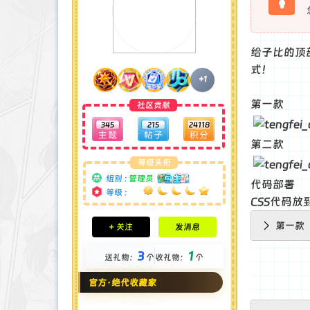
给子比的顶
式！
+1
第一款
社区贡献
345
215
24118
第二款
等级头衔
组别 :
管理员
代码部署
等级 :
CSS代码放
积分成就
第一款
+ 关注
发消息
钻石 : 185 颗
贡献 : 14106 点
3
1
送礼物：
个
收礼物：
个
金币 : 4 枚
在线时间 : 1951 小时
官方·绝代收藏家
注册时间 : 2024-11-22
最后登录 : 2026-8-4