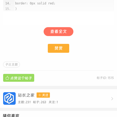
border: 0px solid red;
}
.dandelion span {
-webkit-animation: ball-x 3s linear 2s infinite;
-moz-animation: ball-x 3s linear 2s infinite;
查看全文
animation: ball-x 3s linear 2s infinite;
-webkit-transform-origin: bottom center;
-moz-transform-origin: bottom center;
transform-origin: bottom center;
赞赏
}
.dandelion span {
display: block;
子比主题
position: fixed;
z-index:9999999999;

点赞这个帖子
帖子ID: 1515
bottom: 0px;
background-image:
url(https://img.alicdn.com/imgextra/i2/221012362199
站长之家

关注
4/O1CN01Zo5yKU1QbImtc8DhF_!!2210123621994.gif);

主题: 231 帖子: 263
关注:
1
background-repeat: no-repeat;
_background: none;
}
猜你喜欢