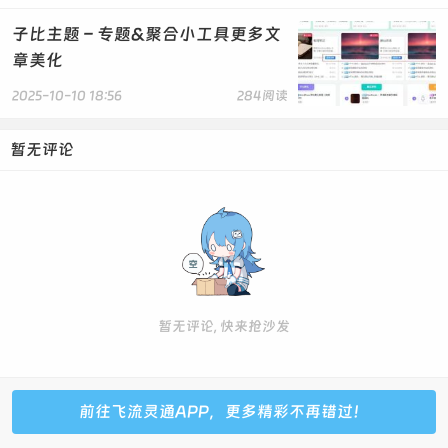
}
子比主题 – 专题&聚合小工具更多文
@-moz-keyframes ball-x {
章美化
0% { -moz-transform:rotate(0deg);}
25% { -moz-transform:rotate(5deg); }
2025-10-10 18:56
284阅读
50% { -moz-transform:rotate(0deg);}
75% { -moz-transform:rotate(-5deg);}
100% { -moz-transform:rotate(0deg);}
暂无评论
}
</style>
复制代码
暂无评论, 快来抢沙发
前往飞流灵通APP，更多精彩不再错过！