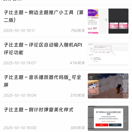
.dandelion .bigdan {
width: 240px;
子比主题 – 侧边主题推广小工具（第
height: 240px;
二版）
left: 41px;
background-position: center center;
2025-10-10 19:11
756阅读
background-size: 100% 100%; /* 确保背景图片完全覆盖
容器 */
子比主题 – 评论区自动输入随机API
border: 0px solid red;
}
评论功能
@keyframes ball-x {
2025-10-10 19:07
474阅读
0% { transform:rotate(0deg);}
25% { transform:rotate(5deg); }
50% { transform:rotate(0deg);}
子比主题 – 音乐播放器代码版_可全
75% { transform:rotate(-5deg);}
屏
100% { transform:rotate(0deg);}
}
2025-10-10 19:04
370阅读
@-webkit-keyframes ball-x {
0% { -webkit-transform:rotate(0deg);}
子比主题 – 倒计时弹窗美化样式
25% { -webkit-transform:rotate(5deg); }
50% { -webkit-transform:rotate(0deg);}
75% { -webkit-transform:rotate(-5deg);}
2025-10-10 19:00
385阅读
100% { -webkit-transform:rotate(0deg);}