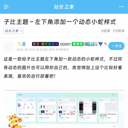

站长之家

子比主题 – 左下角添加一个动态小蛇样式
站长之家

0回复 211阅读
飞流
官方·绝代收藏家
管理员
00001

关注
2025-10-8 22:19:42
浙江金华
#代码技巧
这是一款给子比主题左下角加一款动态的小蛇样式，不过你
有动态的图片也可以用你自己的，我觉得加上这个比较好看
美观，喜欢的自行部署吧！