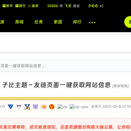
54656
向
飞流
送出
小心心
x1
🏧黑市
🏧银行
💹抽奖
飞流
向
北
送出
酷盖墨镜
x1
源
商城
任务
家园
排行
飞流
向
北
送出
酷盖墨镜
x1
🎁
飞流
向
北
送出
小心心
x1
链页面一键获取网站信息 ...
]
子比主题 – 友链页面一键获取网站信息
[复制链接]
TCN
发表于 2025-10-8 22:14
交易无需等待，成交就是现在，全面资源整合网络大咖云集，让你轻