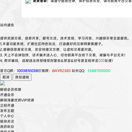
麦麦管家
：
请遵守版规社律，保护信息安全，请勿脱离平台交易
func
$('
站内通告
$('.
提供资源交易、信息共享、靓号交流、技术变现、学习问答、兴趣娱乐等全面服务。
con
1.丰富功能系统，扩展社区特色玩法，打造最好的互联网聚集圈子。
2.准确信息真实交易，安全快捷又方便，让虚拟交易面对面。
if
3. 天上不会掉馅饼，话术骗术迷人心，切勿脱离平台线下交易，被骗与平台无关！
not
4. 欺诈骗钱，违规违法将视情受到警告&禁言&封号甚至检举至👮🏻‍♀️处理！
r
官方Q群：
1003810038
钉推群：
BAYR2383
站长QQ：
3388700000
取消
我知道啦
tog
解锁会员权限
not
开通会员
解锁海量优质VIP资源
jQ
立刻开通
ty
发布主题
个人中心
da
版块关注
url
我的听众
d