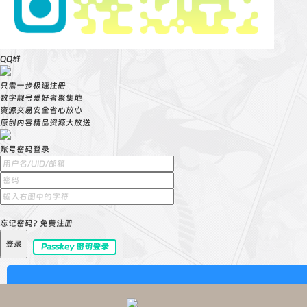
</sc
<?ph
}
add_
QQ群
只需一步极速注册
数字靓号爱好者聚集地
资源交易安全省心放心
原创内容精品资源大放送
账号密码登录
忘记密码?
免费注册
登录
Passkey 密钥登录