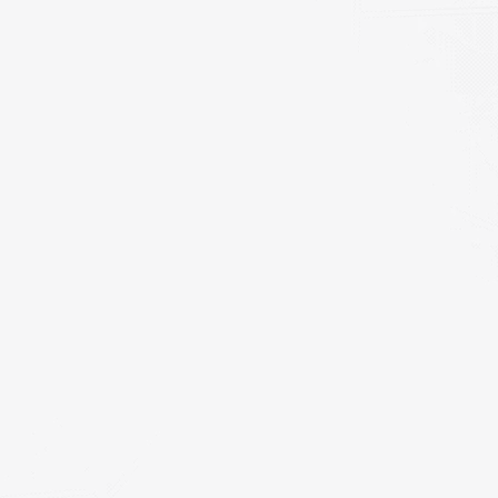
ion);
);
ink");
);