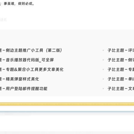
 = curl_init();
；事虽难，做则必成。
meout = 30;
= 'Mozilla/5.0 (Windows NT 10.0; WOW64) AppleWebKit/537.36 (K
送礼
ri/537.36';
tions = [
LOPT_URL => $url,
LOPT_RETURNTRANSFER => 1,
题 – 侧边主题推广小工具（第二版）
•
子比主题 – 
LOPT_CONNECTTIMEOUT => $timeout,
LOPT_FOLLOWLOCATION => 1,
 – 音乐播放器代码版_可全屏
•
子比主题 – 
LOPT_USERAGENT => $ua,
题 – 专题&聚合小工具更多文章美化
•
子比主题 – 
LOPT_SSL_VERIFYPEER => FALSE,
LOPT_SSL_VERIFYHOST => FALSE
 – 精美弹窗样式美化
•
子比主题 – 
;
 – 用户登陆邮件提醒功能
•
子比主题 – 
l_setopt_array($ch, $options);
ntent = curl_exec($ch);
($content === false) {
rl_close($ch);
ow new Exception("cURL Error: " . curl_error($ch));