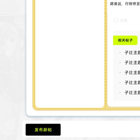
$ch
路虽远，行则将至
$ti
$ua 
回复
Safa
$op
相关帖子
CUR
CUR
•
子比主
CUR
CUR
•
子比主题
CUR
•
子比主
CUR
CUR
•
子比主题
]
•
子比主题
cur
$co
if 
cu
发布新帖
thr