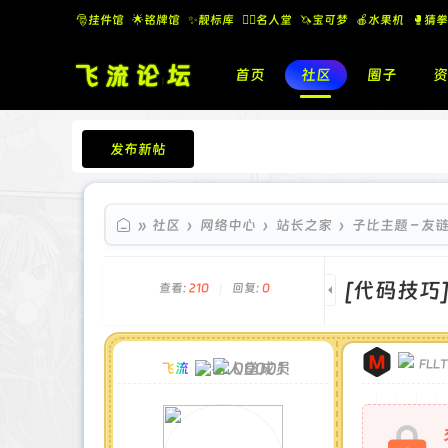
🎅挂件馆
🌟铭牌馆
✨️靓标库
🧚‍♂️名人堂
🦄宝可梦
🍎水果机
🥊猜拳
首页
社区
圈子
资
发布新帖
飞流论坛
»
社区
›
网络中心
›
站长之家
›
子比主题 – 友
[代码技巧
查看:
210
|
回复:
0
FLL
00001
飞流