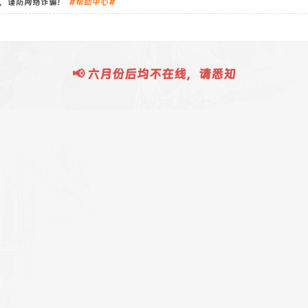
，谨防网络诈骗！
#帮助中心#
tion toggleButtonState(disabled) {
.zbtool-submit').prop('disabled', disabled);
}
📢 六月份后均不在线，请悉知
zbtool-submit').on('click', function() {
st url = $("input[name='link_url']").val();
 (!url) {
yf("请输入网址", "danger", 0, "zib_nav_golink");
eturn;
}
gleButtonState(true);
yf("加载中，请稍等...", "load", 2000, "zib_nav_golink");
uery.ajax({
pe: "GET",
taType: "json",
: "<?php echo esc_url(admin_url('admin-ajax.php')) ?>
ata: {