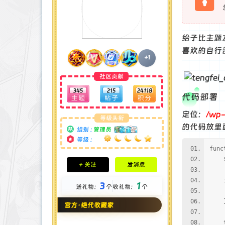
给子比主题
喜欢的自行
+1
社区贡献
345
215
24118
代码部署
定位：
/wp-
等级头衔
的代码放里
组别 :
管理员
等级 :
func
积分成就
$url
+ 关注
发消息
钻石 : 185 颗
贡献 : 14106 点
if 
3
1
送礼物：
个
收礼物：
个
金币 : 4 枚
wp_
在线时间 : 1951 小时
官方·绝代收藏家
注册时间 : 2024-11-22
最后登录 : 2026-8-4
tr