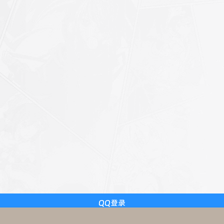
ript>
p
action('wp_footer', 'zib_nav_javascript');
QQ登录