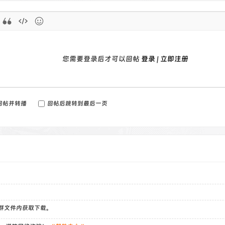
}
pCode = curl_getinfo($ch, CURLINFO_HTTP_CODE);
l_close($ch);
($httpCode !== 200) {
您需要登录后才可以回帖
登录
|
立即注册
ow new Exception("HTTP Error: " . $httpCode);
}
rn trim(mb_convert_encoding($content, 'UTF-8', mb_detect_enco
回帖并转播
回帖后跳转到最后一页
tion zib_nav_javascript() {
ipt>
nction() {
t buttonHtml = '<style>#link_description{width:87%;}</style><
right:5px;"><button type="button" class="but jb-pink zbtool-subm
tive;line-height: 1.7;">一键获取</button></span>';
t inputTag = $('input[name="link_description"]');
）群文件内获取下载。
(inputTag.length === 0) return;
utTag.after(buttonHtml);