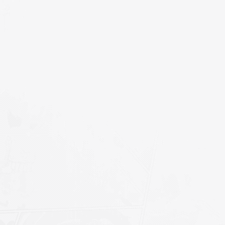
ion: "zib_nav_links_ajax_hand",
ink_url: url
},
cess: function(response) {
ggleButtonState(false);
 (response.success) {
"#link_name").val(response.data.title);
#link_description").val(response.data.descript
yf(response.data.msg, "", 0, "zib_nav_golink"
 else {
yf(response.data.msg, "danger", 0, "zib_nav_gol
}
},
or: function(errorThrown) {
ggleButtonState(false);
sole.error("Ajax请求失败:", errorThrown);
yf("请求失败，请重试", "danger", 0, "zib_nav_golink"
}
);
);