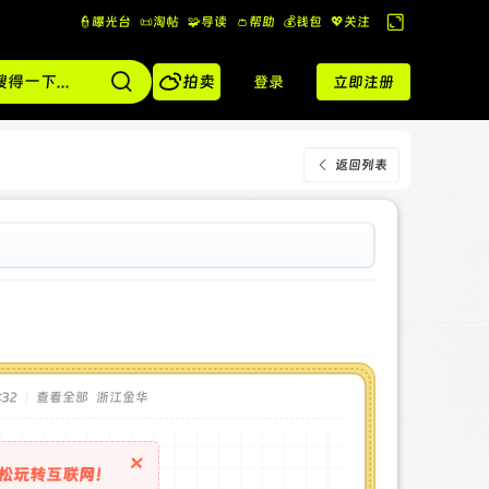
👮曝光台
📜淘帖
🧩导读
👛帮助
💰️钱包
💖关注
切
换

到
拍卖
登录
立即注册
宽
版
返回列表
:32
|
查看全部
浙江金华
×
松玩转互联网！