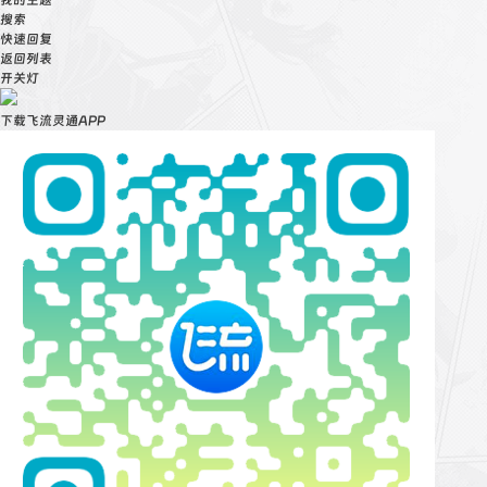
我的主题
act
搜索
l
快速回复
返回列表
开关灯
suc
to
下载飞流灵通APP
if
$(
$("
not
}
not
err
to
con
not
}
}
});