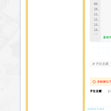
$api
$re
if (
wp
'ti
'de
复制
'ms
} 
wp_
# 子比主题
} c
wp_
本帖被以下
}
子比主题
|
主题
add_
add_
func