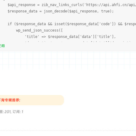
_response = zib_nav_links_curls('https://api.ahfi.cn/api/we
sponse_data = json_decode($api_response, true);
$response_data && isset($response_data['code']) && $respon
_send_json_success([
tle' => $response_data['data']['title'],
scription' => $response_data['data']['description'
代码
g' => $response_data['message']
]);
else {
send_json_error(['msg' => $response_data['message']])
}
atch (Exception $e) {
send_json_error(['msg' => '请求API时发生错误: ' . $e->getMess
}
淘专辑推荐:
: 201, 订阅: 1
action('wp_ajax_zib_nav_links_ajax_hand', 'zib_nav_links_ajax_ha
action('wp_ajax_nopriv_zib_nav_links_ajax_hand', 'zib_nav_links_
tion zib_nav_links_curls($url) {