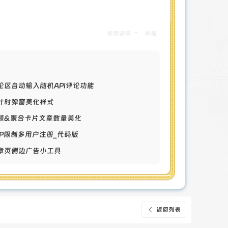
HTML, like Gecko) Chrome/50.0.2661.102
使用道具
举报
评论区自动输入随机API评论功能
倒计时弹窗美化样式
专题&聚合卡片文章数量美化
单IP限制多用户注册_代码版
文章页侧边广告小工具
返回列表