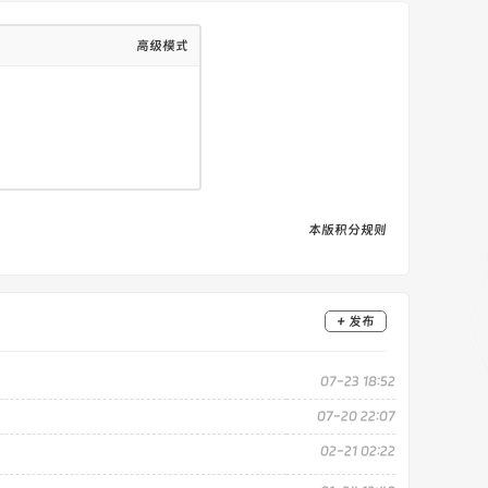
高级模式
ding($content)));
本版积分规则
+ 发布
span class="abs-right" style="top:
07-23 18:52
it" style="overflow: hidden; position:
07-20 22:07
02-21 02:22