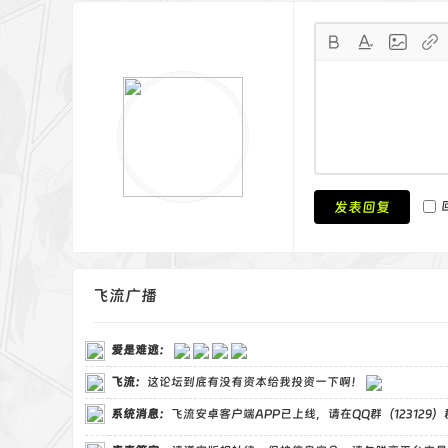
$htt
cur
if 
thr
retu
发表回复
}
func
?>
飞流广播
<scr
$(fu
cons
爱是难逃
：
68%;
rela
飞流
：
这论坛到底有没有资本给我投资一下啊！
cons
系统消息：
飞流安卓客户端APP已上线，请在QQ群（123129
if 
inp