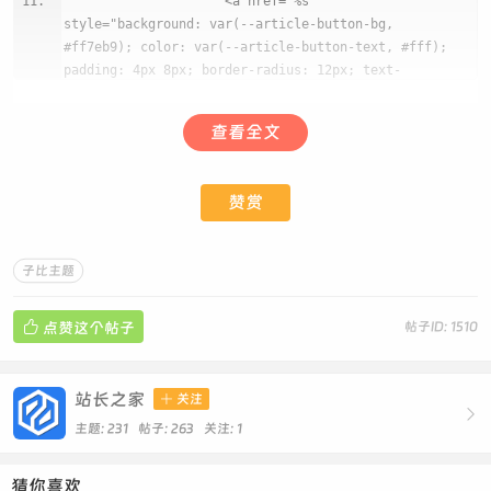
'<a href="%s"
style="background: var(--article-button-bg,
#ff7eb9); color: var(--article-button-text, #fff);
padding: 4px 8px; border-radius: 12px; text-
decoration: none; font-weight: bold;">🏷️ %s</a>',
esc_url( get_category_link(
查看全文
$category->term_id ) ),
esc_html( $category->name )
);
赞赏
$category_links[] = $category_link;
}
}
子比主题
?>
<div class="article-header" style="background:
var(--article-bg, linear-gradient(135deg, #ffd1dc,

点赞这个帖子
帖子ID: 1510
#c1e1ff)); padding: 15px; border-radius: 16px;
border: 3px solid var(--article-border,
transparent); margin: 20px 0; font-size: 14px;
站长之家

关注

color: var(--article-text, #333); position:
主题: 231 帖子: 263
关注:
1
relative; overflow: hidden; box-shadow: 0 4px 12px
var(--article-shadow, rgba(255, 126, 185, 0.3));
猜你喜欢
transition: transform 0.3s ease, box-shadow 0.3s