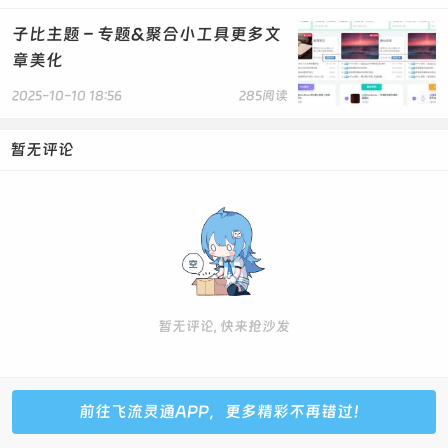
<!-- 文章信息内容 -->
<div style="position: relative; z-index:
子比主题 – 专题&聚合小工具更多文
2;">
章美化
<h1 class="article-title" style="font-
size: 20px; color: var(--article-title, #ff7eb9);
2025-10-10 18:56
285阅读
margin-bottom: 10px; font-family: 'Comic Sans MS',
cursive, sans-serif;">
暂无评论
<?php the_title();?>
</h1>
<!-- 作者、分类、标签 -->
<div class="article-meta-buttons"
style="display: flex; justify-content: center;
align-items: center; gap: 10px; flex-wrap: wrap;
margin-bottom: 10px;">
<!-- 作者 -->
<span style="display: flex; align-
暂无评论, 快来抢沙发
items: center; gap: 4px;">
<a href="<?php echo esc_url(
get_author_posts_url( get_the_author_meta( 'ID' ) )
);?>" style="background: var(--article-button-bg,
前往飞流灵通APP，更多精彩不再错过！
#ff7eb9); color: var(--article-button-text, #fff);