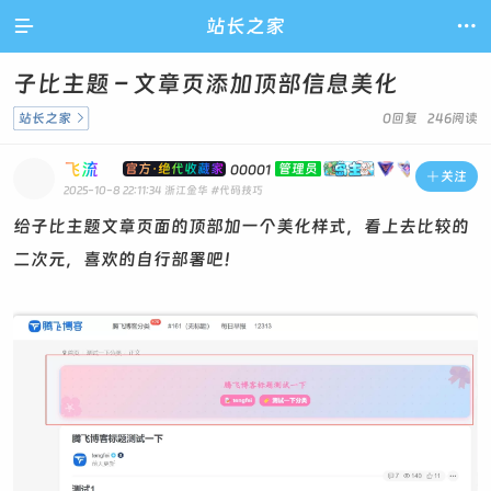

站长之家

子比主题 – 文章页添加顶部信息美化
站长之家

0回复 246阅读
飞流
官方·绝代收藏家
管理员
00001

关注
2025-10-8 22:11:34
浙江金华
#代码技巧
给子比主题文章页面的顶部加一个美化样式，看上去比较的
二次元，喜欢的自行部署吧！