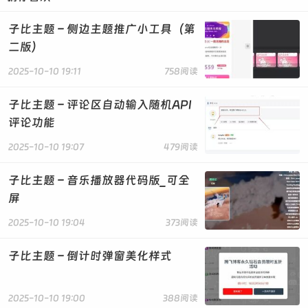
ease; width: 100%; max-width: 100%; text-align:
center;">
子比主题 – 侧边主题推广小工具（第
<!-- 二次元装饰图标 -->
二版）
<span style="position: absolute; top:
-20px; right: -20px; font-size: 60px; color: var(--
2025-10-10 19:11
758阅读
article-icon, #ff7eb9); opacity: 0.2; transform:
rotate(30deg);">🎀</span>
子比主题 – 评论区自动输入随机API
<span style="position: absolute; bottom:
评论功能
-20px; left: -20px; font-size: 60px; color: var(--
article-icon, #ff7eb9); opacity: 0.2; transform:
2025-10-10 19:07
479阅读
rotate(-30deg);">🌸</span>
子比主题 – 音乐播放器代码版_可全
<!-- 动态悬浮效果 -->
屏
<div class="particle-effect"
style="position: absolute; top: 0; left: 0; width:
2025-10-10 19:04
373阅读
100%; height: 100%; background: radial-
gradient(circle, var(--article-particle, rgba(255,
子比主题 – 倒计时弹窗美化样式
126, 185, 0.2)) 10%, transparent 10.01%);
background-size: 20px 20px; animation: move 3s
infinite linear;"></div>
2025-10-10 19:00
388阅读