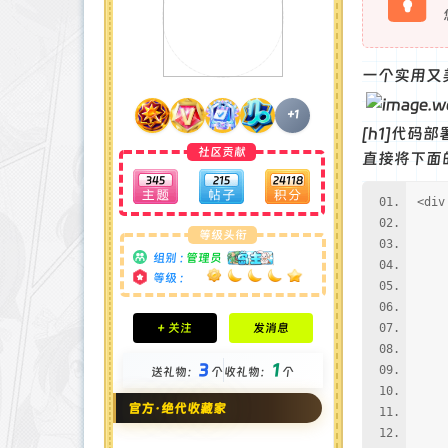
一个实用又
+1
[h1]代码部署
社区贡献
直接将下面的
345
215
24118
<div
<di
等级头衔
<di
组别 :
管理员
<s
等级 :
<s
<s
积分成就
+ 关注
发消息
<s
钻石 : 185 颗
<s
贡献 : 14106 点
3
1
<
送礼物：
个
收礼物：
个
金币 : 4 枚
在线时间 : 1951 小时
<di
官方·绝代收藏家
注册时间 : 2024-11-22
<
最后登录 : 2026-8-4
<di