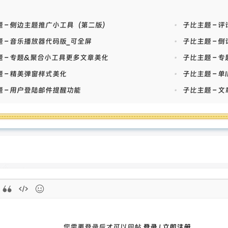
cript>
tion updateTime(){const now=new Date();const hours=now.getHours(
题 – 侧边主题推广小工具（第二版）
•
子比主题 – 
tes=now.getMinutes().toString().padStart(2,'0');const
 – 音乐播放器代码版_可全屏
•
子比主题 – 
nds=now.getSeconds().toString().padStart(2,'0');document.getElem
ementById('minutes').textContent=minutes;document.getElementById
题 – 专题&聚合小工具更多文章美化
•
子比主题 – 
ons=
 – 精美弹窗样式美化
•
子比主题 – 
kday:'long',year:'numeric',month:'long',day:'numeric'};document.
teString('zh-CN',options)}function updateGreeting(){fetch('https
 – 用户登陆邮件提醒功能
•
子比主题 – 
=json').then(response=>response.json()).then(data=>{if(data.code
ument.getElementById('greeting').textContent=data.data.greeting;
ata.tip}}).catch(error=>{console.error('获取问候语失败:',error);cons
ultGreeting='';if(hour<6)defaultGreeting='凌晨好';else if(hour<1
our<14)defaultGreeting='中午好';else if(hour<18)defaultGreeting
ocument.getElementById('greeting').textContent=defaultGreeting;
心情愉快！'})}document.addEventListener('DOMContentLoaded',func
ateTime();updateGreeting();setInterval(updateTime,1000);setInter
ment.getAttribute('data-theme')==='dark'){document.body.classLis
cript>
您需要登录后才可以回帖
登录
|
立即注册