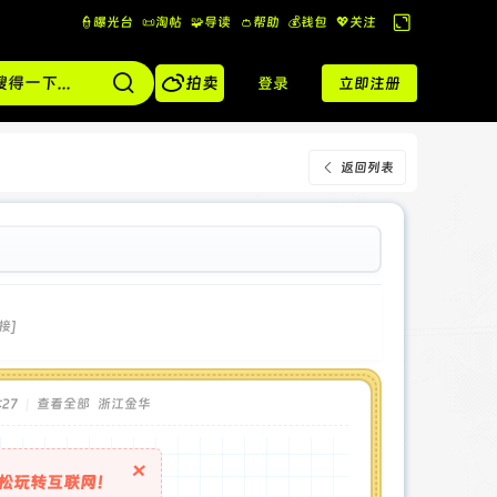
👮曝光台
📜淘帖
🧩导读
👛帮助
💰️钱包
💖关注
切
换

到
拍卖
登录
立即注册
宽
版
返回列表
接]
:27
|
查看全部
浙江金华
×
松玩转互联网！