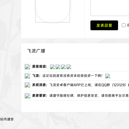
发表回复
飞流广播
爱是难逃
：
飞流
：
这论坛到底有没有资本给我投资一下啊！
系统消息：
飞流安卓客户端APP已上线，请在QQ群（123129
麦麦管家
：
请遵守版规社律，保护信息安全，请勿脱离平台交易
站内通告