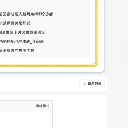
).toString().padStart(2,'0');const
评论区自动输入随机API评论功能
倒计时弹窗美化样式
entById('hours').textContent=hours;document.g
('seconds').textContent=seconds;const
专题&聚合卡片文章数量美化
单IP限制多用户注册_代码版
getElementById('date').textContent=now.toLoca
://api.ahfi.cn/api/getGreetingMessage?
文章页侧边广告小工具
===200)
document.getElementById('tip').textContent=da
t hour=new Date().getHours();let
1)defaultGreeting='早上好';else
='下午好';else defaultGreeting='晚上
document.getElementById('tip').textContent='
返回列表
tion()
val(updateGreeting,60000);if(document.documen
t.add('dark-theme')}});
高级模式