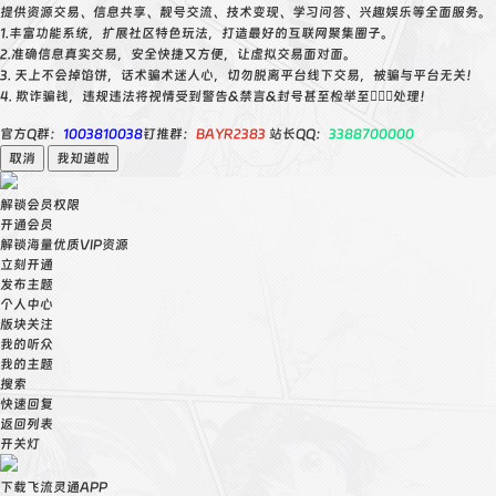
提供资源交易、信息共享、靓号交流、技术变现、学习问答、兴趣娱乐等全面服务。
1.丰富功能系统，扩展社区特色玩法，打造最好的互联网聚集圈子。
2.准确信息真实交易，安全快捷又方便，让虚拟交易面对面。
3. 天上不会掉馅饼，话术骗术迷人心，切勿脱离平台线下交易，被骗与平台无关！
4. 欺诈骗钱，违规违法将视情受到警告&禁言&封号甚至检举至👮🏻‍♀️处理！
官方Q群：
1003810038
钉推群：
BAYR2383
站长QQ：
3388700000
取消
我知道啦
解锁会员权限
开通会员
解锁海量优质VIP资源
立刻开通
发布主题
个人中心
版块关注
我的听众
我的主题
搜索
快速回复
返回列表
开关灯
下载飞流灵通APP