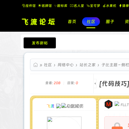
🎅挂件馆
🌟铭牌馆
✨️靓标库
🧚‍♂️名人堂
🦄宝可梦
🍎水果机
🥊猜拳
首页
社区
圈子
资
发布新帖
飞流论坛
»
社区
›
网络中心
›
站长之家
›
子比主题 – 侧
[代码技巧
查看:
208
|
回复:
0
FLL
00001
飞流