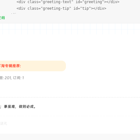
v class="greeting-text" id="greeting"></div>
v class="greeting-tip" id="tip"></div>
/div>
代码
div>
tyle>
amic-greeting {background: linear-gradient(145deg, #ffffff, #f0f
ow: 5px 5px 15px rgba(0,0,0,0.1), -5px -5px 15px rgba(255,255,25
;}.dynamic-greeting:hover {transform: translateY(-2px);box-shado
 rgba(255,255,255,0.9);}.time-section {text-align: center;margin
淘专辑推荐:
om: 1px solid rgba(0,0,0,0.05);}.time-display {font-size: 2.5em;
Pro Display', -apple-system, BlinkMacSystemFont, sans-serif;text
: 201, 订阅: 1
lay .colon {animation: blink 1s infinite;opacity: 1;}@keyframes 
: 1em;color: #666;margin-top: 5px;}.greeting-section {padding: 1
us: 10px;}.greeting-text {font-size: 1.2em;color: #333;font-weig
t-size: 0.9em;color: #666;line-height: 1.5;}body.dark-theme .dyn
；事虽难，做则必成。
ient(145deg, #2d2d2d, #1a1a1a);box-shadow: 5px 5px 15px rgba(0,0
(255,255,255,0.05);}body.dark-theme .time-display {color: #0A84F
kground: rgba(0,0,0,0.2);}body.dark-theme .greeting-text {color:
送礼
.dark-theme .date-display {color: #999;}
style>