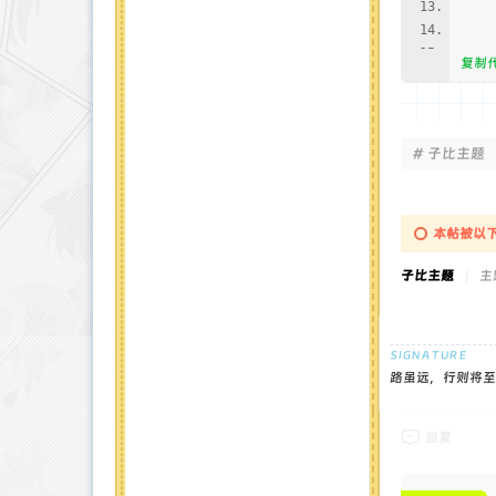
<di
<di
<
复制
</
<s
.dyn
# 子比主题
shad
ease
20px
本帖被以下
bott
'SF 
子比主题
|
主题
disp
size
radi
{fon
路虽远，行则将至
grad
rgba
{bac
回复
body
</