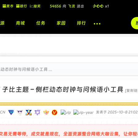
54656
向
飞流
送出
小心心
x1
🏧黑市
🏧银行
💹抽奖
飞流
向
北
送出
酷盖墨镜
x1
飞流
向
北
送出
酷盖墨镜
x1
源
商城
任务
家园
排行
🎁
飞流
向
北
送出
小心心
x1
栏动态时钟与问候语小工具 ...
]
子比主题 – 侧栏动态时钟与问候语小工具
[复制链
TCN
发表于 2025-10-8 21:02
交易无需等待，成交就是现在，全面资源整合网络大咖云集，让你轻