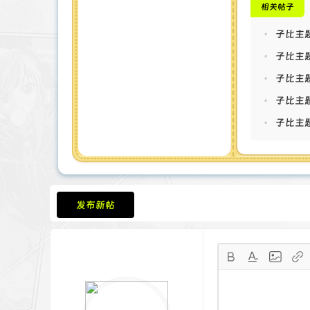
相关帖子
<s
func
•
子比主
minu
•
子比主题
seco
etEl
•
子比主
opti
•
子比主题
{wee
leDa
•
子比主题
type
{doc
ta.d
defa
if(h
好';d
发布新帖
愿你今天
{upd
tEle
</s