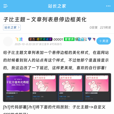

站长之家

子比主题 – 文章列表悬停边框美化
站长之家

0回复 221阅读
飞流
官方·绝代收藏家
管理员
00001

关注
2025-10-8 20:33:37
浙江金华
#代码技巧
给子比主题文章列表加一个悬停边框的美化样式，在逛网站
的时候看到别人的站点有这个样式，不过他那个是直接显示
的，我这边改了一下延迟，这样更美观，喜欢的自行部署！
[h1]代码部署[/h1]将下面的代码放到：子比主题–>自定义