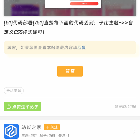
[h1]代码部署[/h1]直接将下面的代码丢到：子比主题–>>自
定义CSS样式即可！
游客，如果您要查看本帖隐藏内容请
回复
赞赏
子比主题

点赞这个帖子
帖子ID: 1496
站长之家

关注

主题: 231 帖子: 263
关注:
1