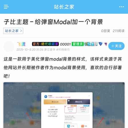

站长之家

子比主题 – 给弹窗Modal加一个背景
站长之家

0回复 211阅读
飞流
官方·绝代收藏家
管理员
00001

关注
2025-10-8 20:31:06
浙江金华
#代码技巧
这是一款用于美化弹窗modal背景的样式，该样式来源于其
他网站并长期被作者作为modal背景使用，喜欢的自行部署
吧！