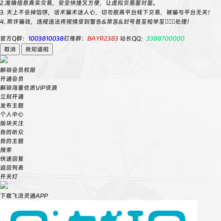
2.准确信息真实交易，安全快捷又方便，让虚拟交易面对面。
3. 天上不会掉馅饼，话术骗术迷人心，切勿脱离平台线下交易，被骗与平台无关！
4. 欺诈骗钱，违规违法将视情受到警告&禁言&封号甚至检举至👮🏻‍♀️处理！
官方Q群：
1003810038
钉推群：
BAYR2383
站长QQ：
3388700000
取消
我知道啦
解锁会员权限
开通会员
解锁海量优质VIP资源
立刻开通
发布主题
个人中心
版块关注
我的听众
我的主题
搜索
快速回复
返回列表
开关灯
下载飞流灵通APP