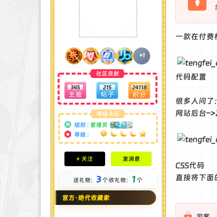
一款在付费
+1
社区贡献
代码配置
345
215
24118
很多人问了
网站后台–>
等级头衔
组别 :
管理员
等级 :
积分成就
+ 关注
发消息
钻石 : 185 颗
CSS代码
贡献 : 14106 点
直接将下面
3
1
送礼物：
个
收礼物：
个
金币 : 4 枚
在线时间 : 1951 小时
官方·绝代收藏家
注册时间 : 2024-11-22
最后登录 : 2026-8-4
游客，