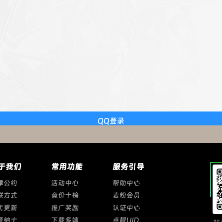
QQ登录
于我们
常用功能
服务引导
律公约
活动中心
帮助中心
联方式
竞价十榜
麦粉会员
代更新
推广奖励
认证中心
贤纳士
下载多端
点靓UID