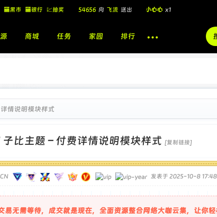
54656
向
飞流
送出
小心心
x1
🏧黑市
🏧银行
💹抽奖
飞流
向
北
送出
酷盖墨镜
x1
源
商城
任务
家园
排行
飞流
向
北
送出
酷盖墨镜
x1
🎁
飞流
向
北
送出
小心心
x1
付费详情说明模块样式
]
子比主题 – 付费详情说明模块样式
[复制链接]
TCN
发表于 2025-10-8 17:48
交易无需等待，成交就是现在，全面资源整合网络大咖云集，让你轻