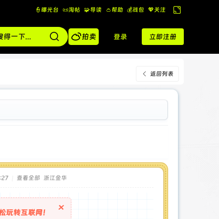
👮曝光台
📜淘帖
🧩导读
👛帮助
💰️钱包
💖关注
切
换

到
拍卖
登录
立即注册
宽
版
返回列表
:27
|
查看全部
浙江金华
×
松玩转互联网！