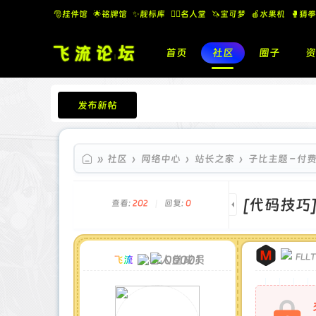
🎅挂件馆
🌟铭牌馆
✨️靓标库
🧚‍♂️名人堂
🦄宝可梦
🍎水果机
🥊猜拳
首页
社区
圈子
资
发布新帖
飞流论坛
»
社区
›
网络中心
›
站长之家
›
子比主题 – 
[代码技巧
查看:
202
|
回复:
0
FLL
00001
飞流