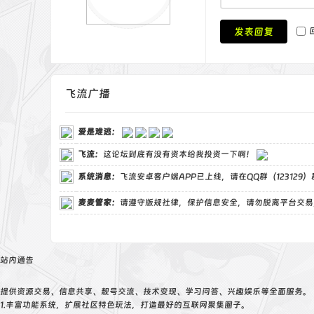
发表回复
飞流广播
爱是难逃
：
飞流
：
这论坛到底有没有资本给我投资一下啊！
系统消息：
飞流安卓客户端APP已上线，请在QQ群（123129
麦麦管家
：
请遵守版规社律，保护信息安全，请勿脱离平台交易
站内通告
提供资源交易、信息共享、靓号交流、技术变现、学习问答、兴趣娱乐等全面服务。
1.丰富功能系统，扩展社区特色玩法，打造最好的互联网聚集圈子。