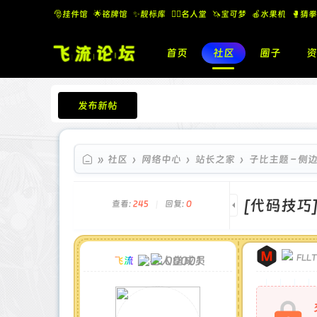
🎅挂件馆
🌟铭牌馆
✨️靓标库
🧚‍♂️名人堂
🦄宝可梦
🍎水果机
🥊猜拳
首页
社区
圈子
资
发布新帖
飞流论坛
»
社区
›
网络中心
›
站长之家
›
子比主题 – 侧
[代码技巧
查看:
245
|
回复:
0
FLL
00001
飞流