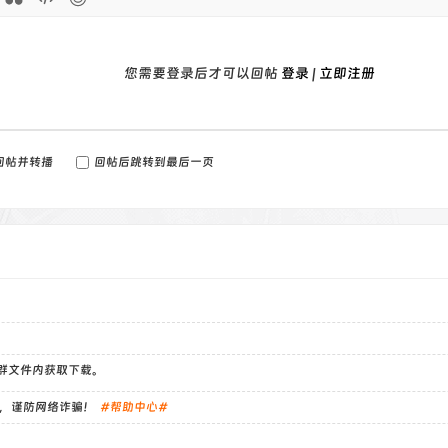
llow" data-original-title="开通会员">立即查看<i style="margin:0 0 0 
/div>
div>
您需要登录后才可以回帖
登录
|
立即注册
v>
 style="margin: 0px;">
arget="_blank" class="btn-block btn-no btn-lg em11 but jb-yel
eferrer" style="font-size: 1.1em;">链接失效问题反馈（24小时内答复）</
回帖并转播
回帖后跳转到最后一页
arget="_blank" class="btn-block btn-no btn-lg em12 but jb-gre
eferrer" style="background: crimson; font-size: 1.1em;">
arget="_blank" class="btn-block btn-no btn-lg but b-purple" h
le="font-size: 1.1em;">腾飞博客专用便捷工具（评论免费下载）</a>
arget="_blank" class="btn btn-info btn-block btn-no em12" hre
le="font-size: 1.1em;">发布帖子分享资源（免费赚取积分）</a>
v>
）群文件内获取下载。
，谨防网络诈骗！
#帮助中心#