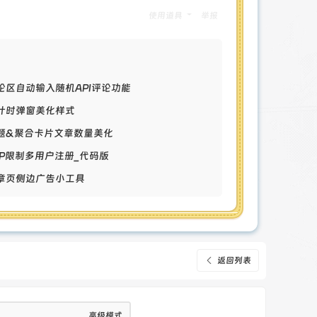
使用道具
举报
评论区自动输入随机API评论功能
倒计时弹窗美化样式
01%, #25a6a2);
专题&聚合卡片文章数量美化
222538 100%);
单IP限制多用户注册_代码版
文章页侧边广告小工具
0.7);"></div>
></div>
返回列表
</div><br>
 class="mt6 but radius jb-red px12 p2-10
itle="" href="javascript:;" rel="external
高级模式