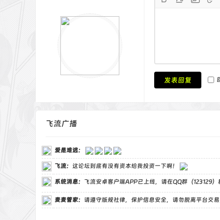
nofo
</a>
<
</
</di
<div
<a t
nor
发表回复
<a t
nor
<a t
sty
飞流广播
<a t
sty
</di
爱是难逃
：
飞流
：
这论坛到底有没有资本给我投资一下啊！
系统消息：
飞流安卓客户端APP已上线，请在QQ群（123129
麦麦管家
：
请遵守版规社律，保护信息安全，请勿脱离平台交易