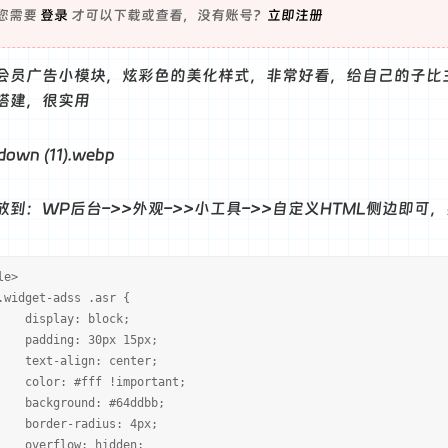
您需要
登录
才可以下载或查看，没有账号？
立即注册
会员广告小模块，炫彩色的美化样式，非常好看，给自己的子比
搭建，很实用
放到：WP后台–>>外观–>>小工具–>>自定义HTML侧边即可
le>
dget-adss .asr {
splay: block;
ding: 30px 15px;
t-align: center;
or: #fff !important;
kground: #64ddbb;
der-radius: 4px;
rflow: hidden;