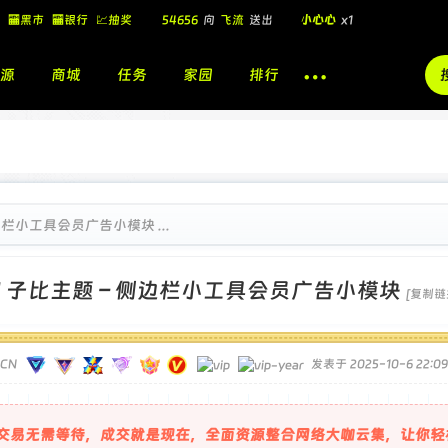
54656
向
飞流
送出
小心心
x1
🏧黑市
🏧银行
💹抽奖
飞流
向
北
送出
酷盖墨镜
x1
源
商城
任务
家园
排行
飞流
向
北
送出
酷盖墨镜
x1
🎁
飞流
向
北
送出
小心心
x1
边栏小工具会员广告小模块 ...
]
子比主题 – 侧边栏小工具会员广告小模块
[复制链
TCN
发表于 2025-10-6 22:09
交易无需等待，成交就是现在，全面资源整合网络大咖云集，让你轻