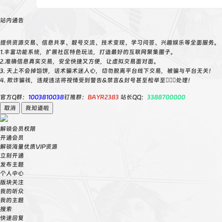
站内通告
提供资源交易、信息共享、靓号交流、技术变现、学习问答、兴趣娱乐等全面服务。
1.丰富功能系统，扩展社区特色玩法，打造最好的互联网聚集圈子。
2.准确信息真实交易，安全快捷又方便，让虚拟交易面对面。
3. 天上不会掉馅饼，话术骗术迷人心，切勿脱离平台线下交易，被骗与平台无关！
4. 欺诈骗钱，违规违法将视情受到警告&禁言&封号甚至检举至👮🏻‍♀️处理！
官方Q群：
1003810038
钉推群：
BAYR2383
站长QQ：
3388700000
取消
我知道啦
解锁会员权限
开通会员
解锁海量优质VIP资源
立刻开通
发布主题
个人中心
版块关注
我的听众
我的主题
搜索
快速回复