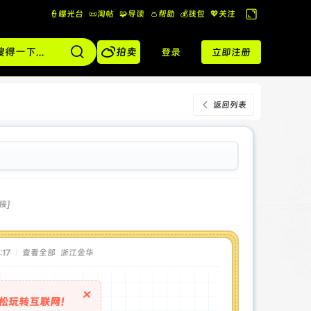
👮曝光台
📜淘帖
🧩导读
👛帮助
💰️钱包
💖关注
切
换

到
拍卖
登录
立即注册
宽
版
返回列表
接]
:17
|
查看全部
浙江金华
×
松玩转互联网！