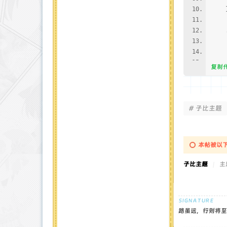
.wi
mar
fon
bor
复制
tex
use
-we
-mo
# 子比主题
tra
pad
lin
本帖被以下
子比主题
|
主题
.bt
co
bac
bor
路虽远，行则将至