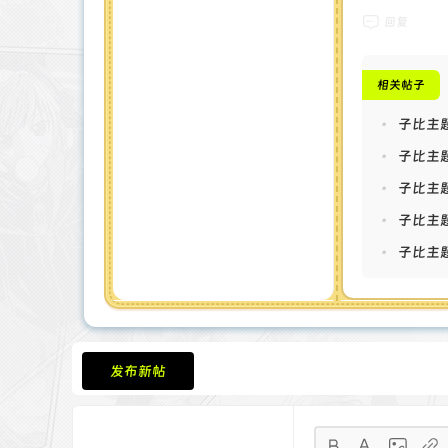
.btn
回复
co
bac
相关帖子
.zt
•
子比主
bac
•
子比主题
back
co
•
子比主
bac
•
子比主题
</st
•
子比主题
<div
<div
<di
<d
<di
发布新帖
<di
<a 
pay-