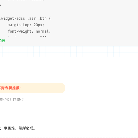
}
dget-adss .asr .btn {
gin-top: 20px;
t-weight: normal;
der-radius: 100px;
代码
t-align: center;
r-select: none;
bkit-transition: all .3s ease-in-out;
z-transition: all .3s ease-in-out;
nsition: all .3s ease-in-out;
ding: 4px 30px;
e-height: inherit;
淘专辑推荐:
}
: 201, 订阅: 1
n-outline {
lor: #fff;
kground-color: transparent;
der: 1px solid #fff;
；事虽难，做则必成。
}