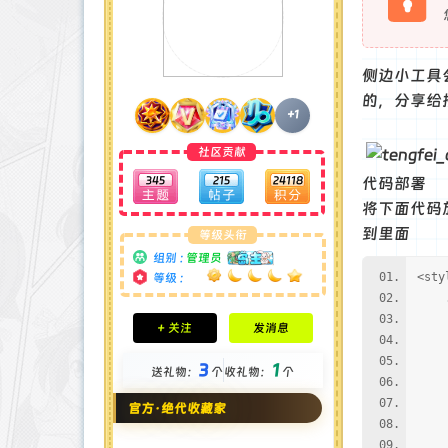
侧边小工具
的，分享给
+1
社区贡献
345
215
24118
代码部署
将下面代码
到里面
等级头衔
组别 :
管理员
<sty
等级 :
.wi
积分成就
di
+ 关注
发消息
钻石 : 185 颗
pad
贡献 : 14106 点
tex
3
1
送礼物：
个
收礼物：
个
金币 : 4 枚
col
在线时间 : 1951 小时
bac
官方·绝代收藏家
注册时间 : 2024-11-22
bor
最后登录 : 2026-8-4
ove