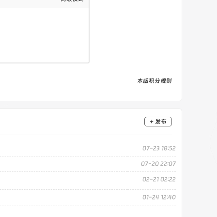
6px;" class="fa fa-angle-right em12"></i>
low" href="/" rel="nofollow noopener
a>
本版积分规则
en" href="/" rel="nofollow noopener
本站资源解压密码（前往查看教程）</a>
ref="/" rel="nofollow noopener noreferrer"
+ 发布
f="/" rel="nofollow noopener noreferrer"
07-23 18:52
07-20 22:07
02-21 02:22
01-24 12:40