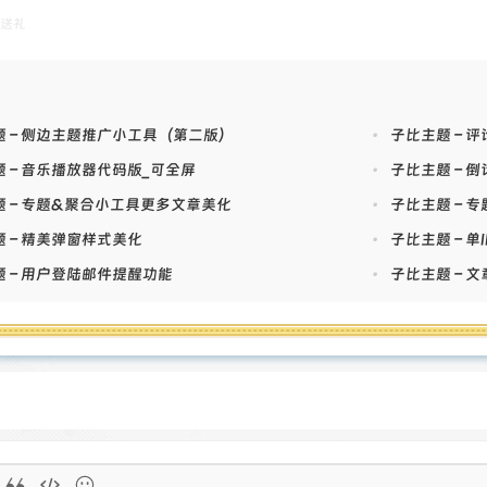
-outline:hover, .btn-outline:focus, .btn-outline.focus {
送礼
lor: #555;
kground-color: #fff;
}
w-bj {
题 – 侧边主题推广小工具（第二版）
•
子比主题 – 
kground-color: #d9534f;
 – 音乐播放器代码版_可全屏
•
子比主题 – 
ground-image: linear-gradient(#fc423c 33.19%, #f6f1f1 71.
lor: #fff;
题 – 专题&聚合小工具更多文章美化
•
子比主题 – 
kground: linear-gradient(75deg, #2f3b42 0%, #3e516d 39%, #
 – 精美弹窗样式美化
•
子比主题 – 
}
yle>
 – 用户登陆邮件提醒功能
•
子比主题 – 
 class="ztw-bj zib-widget mb10-sm ztw-bj">
 class="colorful-make" style="transform: rotate(-9deg) scale(
v class="text-center">
iv class="">
v class="ac"><b class="em14">成为永久黄金会员本站免费下载</b
v style="" class="em09 opacity8">腾飞博客每日更新只出精品资源
style="--this-color:#f2c97d;--this-bg:rgba(62,62,67,0.9);"
vip" vip-level="2" data-toggle="tooltip" data-placement="left" t