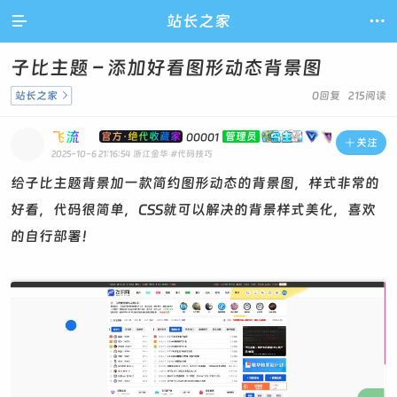

站长之家

子比主题 – 添加好看图形动态背景图
站长之家

0回复 215阅读
飞流
官方·绝代收藏家
管理员
00001

关注
2025-10-6 21:16:54
浙江金华
#代码技巧
给子比主题背景加一款简约图形动态的背景图，样式非常的
好看，代码很简单，CSS就可以解决的背景样式美化，喜欢
的自行部署！