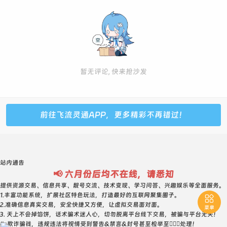
暂无评论, 快来抢沙发
前往飞流灵通APP，更多精彩不再错过！
站内通告
📢 六月份后均不在线，请悉知
提供资源交易、信息共享、靓号交流、技术变现、学习问答、兴趣娱乐等全面服务。
1.丰富功能系统，扩展社区特色玩法，打造最好的互联网聚集圈子。

2.准确信息真实交易，安全快捷又方便，让虚拟交易面对面。
菜单
3. 天上不会掉馅饼，话术骗术迷人心，切勿脱离平台线下交易，被骗与平台无关！
4. 欺诈骗钱，违规违法将视情受到警告&禁言&封号甚至检举至👮🏻‍♀️处理！