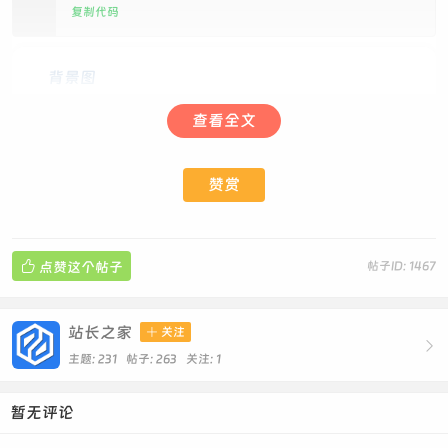
复制代码
背景图
发布于 2025-10-6 21:16
查看全文
3 KB
|
下载积分: 贡献 -50 点, 经验 1 值
检测资源
赞赏
格式是svg，且为动态
关注作者后下载

点赞这个帖子
帖子ID: 1467
站长之家

关注

主题: 231 帖子: 263
关注:
1
暂无评论