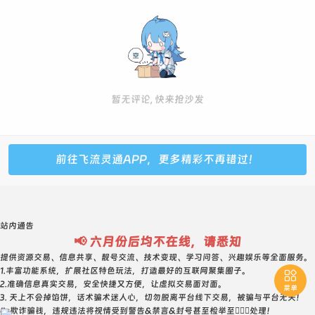
暂无评论, 快来抢沙发
前往飞流灵通APP，更多精彩不再错过！
站内通告
📢 六月份后均不在线，请悉知
提供资源交易、信息共享、靓号交流、技术变现、学习问答、兴趣娱乐等全面服务。
1.丰富功能系统，扩展社区特色玩法，打造最好的互联网聚集圈子。

2.准确信息真实交易，安全快捷又方便，让虚拟交易面对面。
菜单
3. 天上不会掉馅饼，话术骗术迷人心，切勿脱离平台线下交易，被骗与平台无关！
4. 欺诈骗钱，违规违法将视情受到警告&禁言&封号甚至检举至👮🏻‍♀️处理！